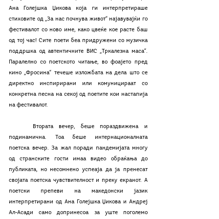
Ана Голејшка Џикова која ги интерпретираше 
стиховите од „За нас почнува живот“ најавувајќи го 
фестивалот со ново име, како цвеќе кое расте баш 
од тој час! Сите поети беа придружени со музичка 
поддршка од автентичните ВИС „Тркалезна маса“.  
Паралелно со поетското читање, во фоајето пред 
кино „Фросина“ течеше изложбата на дела што се 
директно инспирирани или комуницираат со 
конкретна песна на секој од поетите кои настапија 
на фестивалот.
	Втората вечер, беше пораздвижена и 
подинамична. Тоа беше интернационалната 
поетска вечер. За жал поради пандемијата многу 
од странските гости имаа видео обраќања до 
публиката, но несомнено успеаја да ја пренесат 
својата поетска чувствителност и преку екранот. А 
поетски препеви на македонски јазик 
интерпретирани од Ана Голејшка Џикова и Андреј 
Ал-Асади само допринесоа за уште поголемо 