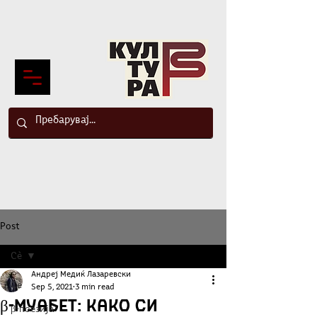
Post
Сè
Андреј Медиќ Лазаревски
Сè
Sep 5, 2021
3 min read
β-Муабет: Како си
β-поезија