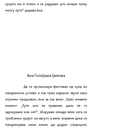
срцето ми е полно и се радувам што имаше толку 
многу луѓе!“ додава Ана.
Ана Голејшка Џикова
             Да се организира фестивал од нула, во 
пандемиски услови и тоа прво издание звучи како 
огромен предизвик, Ана за тоа вели: „Прво имавме 
момент: „Луѓе што ќе правиме, дали ќе го 
одржуваме или не!?“, зборувам некаде веќе кога се 
приближи крајот на август, а веќе знаевме дека со 
пандемијава нема начин да дојдат странците, 