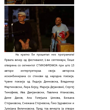
	На кратко би прошетал низ програмата! 
Првата вечер од фестивалот, 1-ви септември, беше 
отворена со сегментот СТИХОФРЕНИЈА при што 13 
автори интерпретираа своја авторска  
искомбинирана со стихови од народна поезија. 
Чувме поезија од Лидија Димковска, Владимир 
Мартиновски, Лира Бојку, Марија Дејановиќ, Сергеј 
Тимофеев, Ива Дамјановски, Павлина Атанасова, 
Диме Данов, Ана Голејшка Џикова, Биљана 
Стојановска, Снежана Стојчевска, Ѓоко Здравески и 
Јулијана Величковска. Пред тоа вечерта ја отвори 