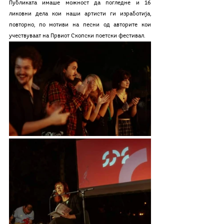
Публиката имаше можност да погледне и 16 
ликовни дела кои наши артисти ги изработија, 
повторно, по мотиви на песни од авторите кои 
учествуваат на Првиот Скопски поетски фестивал. 