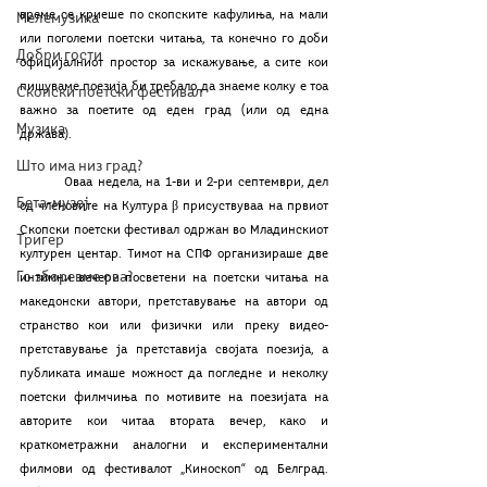
време се криеше по скопските кафулиња, на мали 
Мелемузика
или поголеми поетски читања, та конечно го доби 
Добри гости
официјалниот простор за искажување, а сите кои 
пишуваме поезија би требало да знаеме колку е тоа 
Скопски поетски фестивал
важно за поетите од еден град (или од една 
Музика
држава). 
Што има низ град?
	Оваа недела, на 1-ви и 2-ри септември, дел 
Бета-музеј
од членовите на Култура β присуствуваа на првиот 
Скопски поетски фестивал одржан во Младинскиот 
Тригер
културен центар. Тимот на СПФ организираше две 
Го зборевме ова?
интимни вечери посветени на поетски читања на 
македонски автори, претставување на автори од 
странство кои или физички или преку видео-
претставување ја претставија својата поезија, а 
публиката имаше можност да погледне и неколку 
поетски филмчиња по мотивите на поезијата на 
авторите кои читаа втората вечер, како и 
краткометражни аналогни и експериментални 
филмови од фестивалот „Киноскоп“ од Белград. 