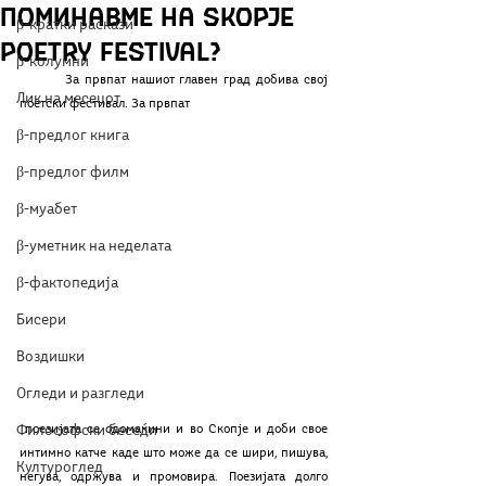
поминавме на Skopje
β-кратки раскази
Poetry Festival?
β-колумни
	За првпат нашиот главен град добива свој 
Лик на месецот
поетски фестивал. За првпат
β-предлог книга
β-предлог филм
β-муабет
β-уметник на неделата
β-фактопедија
Бисери
Воздишки
Огледи и разгледи
 поезијата се одомаќини и во Скопје и доби свое 
Философски беседи
интимно катче каде што може да се шири, пишува, 
Културоглед
негува, одржува и промовира. Поезијата долго 