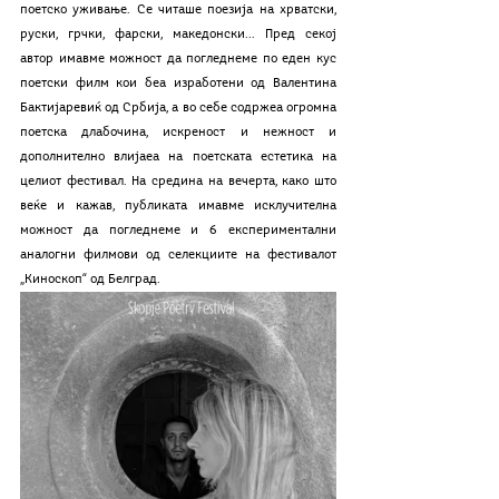
поетско уживање. Се читаше поезија на хрватски, 
руски, грчки, фарски, македонски... Пред секој 
автор имавме можност да погледнеме по еден кус 
поетски филм кои беа изработени од Валентина 
Бактијаревиќ од Србија, а во себе содржеа огромна 
поетска длабочина, искреност и нежност и 
дополнително влијаеа на поетската естетика на 
целиот фестивал. На средина на вечерта, како што 
веќе и кажав, публиката имавме исклучителна 
можност да погледнеме и 6 експериментални 
аналогни филмови од селекциите на фестивалот 
„Киноскоп“ од Белград.  