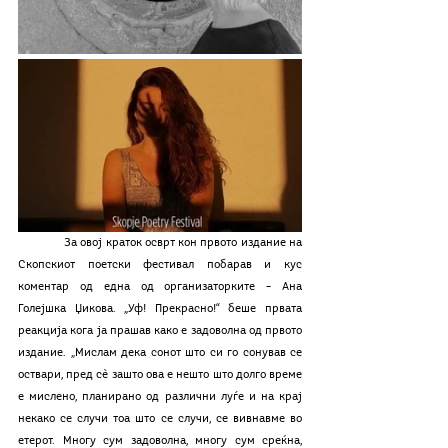
              За овој краток осврт кон првото издание на 
Скопскиот поетски фестивал побарав и кус 
коментар од една од организаторките – Ана 
Голејшка Џикова. „Уф! Прекрасно!“ беше првата 
реакција кога ја прашав како е задоволна од првото 
издание. „Мислам дека сонот што си го сонував се 
оствари, пред сè зашто ова е нешто што долго време 
е мислено, планирано од различни луѓе и на крај 
некако се случи тоа што се случи, се вивнавме во 
етерот. Многу сум задоволна, многу сум среќна, 