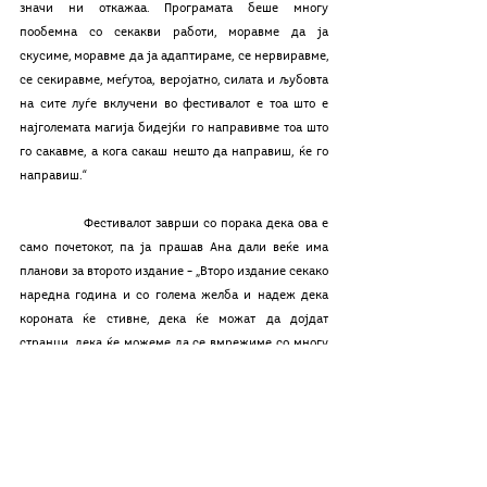
значи ни откажаа. Програмата беше многу 
пообемна со секакви работи, моравме да ја 
скусиме, моравме да ја адаптираме, се нервиравме, 
се секиравме, меѓутоа, веројатно, силата и љубовта 
на сите луѓе вклучени во фестивалот е тоа што е 
најголемата магија бидејќи го направивме тоа што 
го сакавме, а кога сакаш нешто да направиш, ќе го 
направиш.“
               Фестивалот заврши со порака дека ова е 
само почетокот, па ја прашав Ана дали веќе има 
планови за второто издание – „Второ издание секако 
наредна година и со голема желба и надеж дека 
короната ќе стивне, дека ќе можат да дојдат 
странци, дека ќе можеме да се вмрежиме со многу 
луѓе од околината затоа што имавме гости кои што 
се од Србија, Хрватска, Грција меѓутоа не можеа да 
дојдат иако се блиску. Ќе траеме, ќе организираме 
многу други работи, многу поинакви програми, се 
надевам, бидејќи ако нема корона ќе има сè друго. 