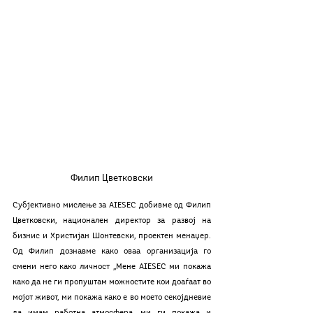
Филип Цветковски
Субјективно мислење за AIESEC добивме од Филип 
Цветковски, национален директор за развој на 
бизнис и Христијан Шонтевски, проектен менаџер. 
Од Филип дознавме како оваа организација го 
смени него како личност ,,Мене AIESEC ми покажа 
како да не ги пропуштам можностите кои доаѓаат во 
мојот живот, ми покажа како е во моето секојдневие 
да имам работна атмосфера, ми ги покажа и 