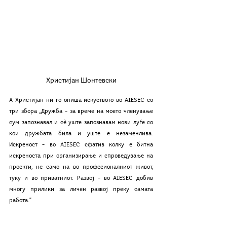
Христијан Шонтевски
А Христијан ни го опиша искуството во AIESEC со 
три збора ,,Дружба – за време на моето членување 
сум запознавал и сè уште запознавам нови луѓе со 
кои дружбата била и уште е незаменлива. 
Искреност – во AIESEC сфатив колку е битна 
искреноста при организирање и спроведување на 
проекти, не само на во професионалниот живот, 
туку и во приватниот. Развој – во AIESEC добив 
многу прилики за личен развој преку самата 
работа.”