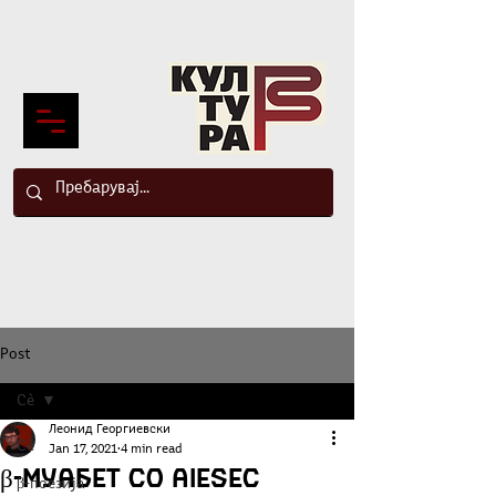
Post
Сè
Леонид Георгиевски
Сè
Jan 17, 2021
4 min read
β-Муабет со aiesec
β-поезија