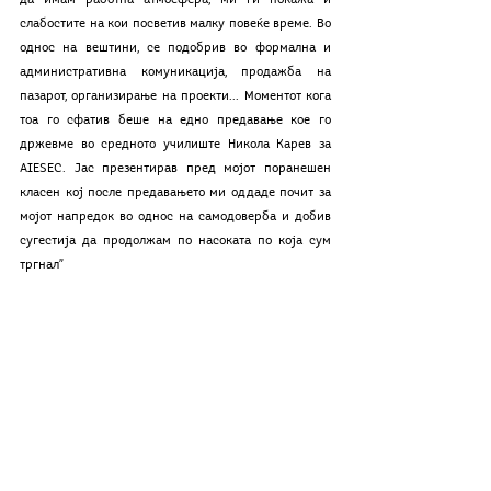
слабостите на кои посветив малку повеќе време. Во 
однос на вештини, се подобрив во формална и 
административна комуникација, продажба на 
пазарот, организирање на проекти... Моментот кога 
тоа го сфатив беше на едно предавање кое го 
држевме во средното училиште Никола Карев за 
AIESEC. Јас презентирав пред мојот поранешен 
класен кој после предавањето ми оддаде почит за 
мојот напредок во однос на самодоверба и добив 
сугестија да продолжам по насоката по која сум 
тргнал”