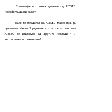
	Прочитајте што имаа дечките од AIESEC 
Macedonia да ни кажат:
	Како претседател на AIESEC Macedonia, ја 
прашавме Ивана Јорданова што е тоа со кое што 
AIESEC се издвојува од другите невладини и 
непрофитни организации? 