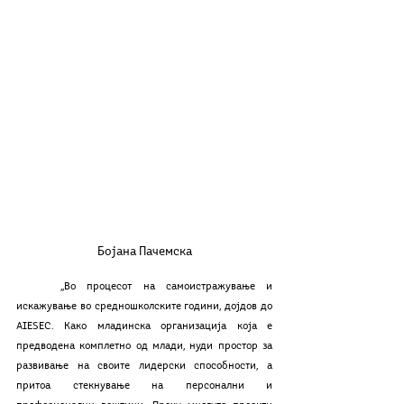
Бојана Пачемска
	,,Во процесот на самоистражување и 
искажување во средношколските години, дојдов до 
AIESEC. Како младинска организација која е 
предводена комплетно од млади, нуди простор за 
развивање на своите лидерски способности, а 
притоа стекнување на персонални и 