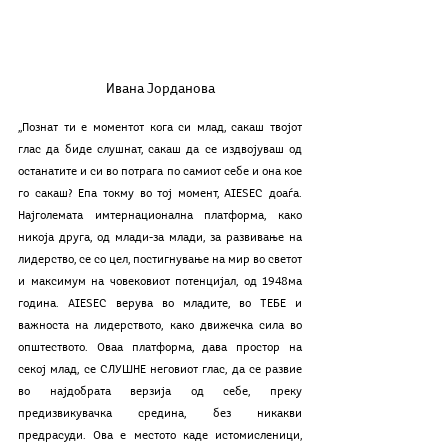
Ивана Јорданова
,,Познат ти е моментот кога си млад, сакаш твојот 
глас да биде слушнат, сакаш да се издвојуваш од 
останатите и си во потрага по самиот себе и она кое 
го сакаш? Епа токму во тој момент, AIESEC доаѓа. 
Најголемата имтернационална платформа, како 
никоја друга, од млади-за млади, за развивање на 
лидерство, се со цел, постигнување на мир во светот 
и максимум на човековиот потенцијал, од 1948ма 
година. AIESEC верува во младите, во ТЕБЕ и 
важноста на лидерството, како движечка сила во 
општеството. Оваа платформа, дава простор на 
секој млад, се СЛУШНЕ неговиот глас, да се развие 
во најдобрата верзија од себе, преку 
предизвикувачка средина, без никакви 
предрасуди. Ова е местото каде истомисленици, 