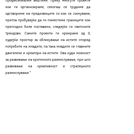
професионални вештини. Преку многуте проекти 
кои ги организираме, секогаш се трудиме да 
одговориме на предизвиците со кои се соочуваме, 
притоа пробувајќи да ги поместиме границите кои 
претходно биле поставени, следејќи ги светските 
трендови. Самите проекти ги креираме од 0, 
нудејќи простор за обликување на истите според 
потребите на младите, па така младите се главните 
двигатели и креатори на истите. Ова нуди можност 
за развивање на критичкото размислување, при што 
развивање на креативност и стратешкото 
размислување."