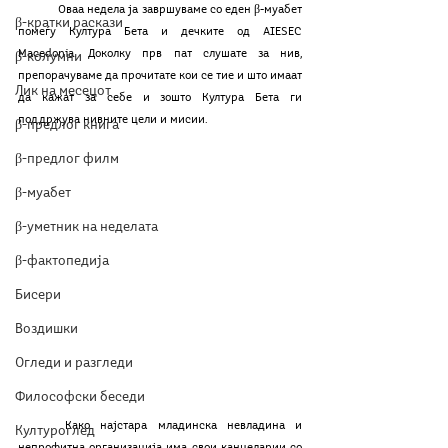
	Оваа недела ја завршуваме со еден β-муабет 
β-кратки раскази
помеѓу Култура Бета и дечките од AIESEC 
Macedonia. Доколку прв пат слушате за нив, 
β-колумни
препорачуваме да прочитате кои се тие и што имаат 
Лик на месецот
да кажат за себе и зошто Култура Бета ги 
поддржува нивните цели и мисии. 
β-предлог книга
β-предлог филм
β-муабет
β-уметник на неделата
β-фактопедија
Бисери
Воздишки
Огледи и разгледи
Философски беседи
	Како најстара младинска невладина и 
Културоглед