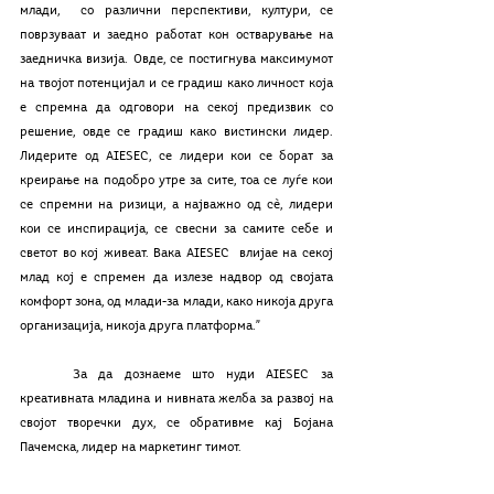
млади,  со различни перспективи, култури, се 
поврзуваат и заедно работат кон остварување на 
заедничка визија. Овде, се постигнува максимумот 
на твојот потенцијал и се градиш како личност која 
е спремна да одговори на секој предизвик со 
решение, овде се градиш како вистински лидер. 
Лидерите од AIESEC, се лидери кои се борат за 
креирање на подобро утре за сите, тоа се луѓе кои 
се спремни на ризици, а најважно од сè, лидери 
кои се инспирација, се свесни за самите себе и 
светот во кој живеат. Вака AIESEC  влијае на секој 
млад кој е спремен да излезе надвор од својата 
комфорт зона, од млади-за млади, како никоја друга 
организација, никоја друга платформа.”
	За да дознаеме што нуди AIESEC за 
креативната младина и нивната желба за развој на 
својот творечки дух, се обративме кај Бојана 
Пачемска, лидер на маркетинг тимот.