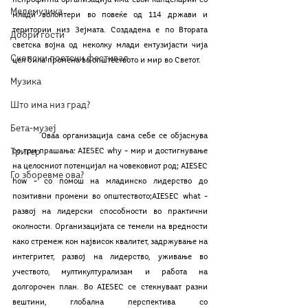
непрофитна организација има свои канцеларии со 
Мелемузика
млади волонтери во повеќе од 114 држави и 
територии низ Зејмата. Создадена е по Втората 
Добри гости
светска војна од неколку млади ентузијасти чија 
Скопски поетски фестивал
цел била промена во општеството и мир во Светот. 
Музика
Што има низ град?
Бета-музеј
	Оваа организација сама себе се објаснува 
Тригер
со три прашања: AIESEC why – мир и достигнување 
на целосниот потенцијал на човековиот род; AIESEC 
Го зборевме ова?
how – со помош на младинско лидерство до 
позитивни промени во општеството;AIESEC what – 
развој на лидерски способности во практични 
околности. Организацијата се темели на вредности 
како стремеж кон највисок квалитет, задржување на 
интегритет, развој на лидерство, уживање во 
учеството, мултикултурализам и работа на 
долгорочен план. Во AIESEC се стекнуваат разни 
вештини, глобална перспектива со 