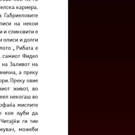
елска кариера. 
 Габриеловите 
писи на некои 
 и сликовити е 
 описи и долги 
ото „ Рибата е 
, самиот Фидел 
на Заливот на 
нична, а преку 
ри. Преку овие 
иот живот, во 
еел некогаш во 
офаќа мислите 
е кое љуби да 
итајќи ги тие 
жувач, можеби 