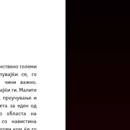
низ град?
Бета-музеј
нствено големи 
увајќи се, го 
 чини важно. 
јќи ги. Малите 
 проучување и 
та за еден од 
о областа на 
со навистина 
гови кои ќе го 