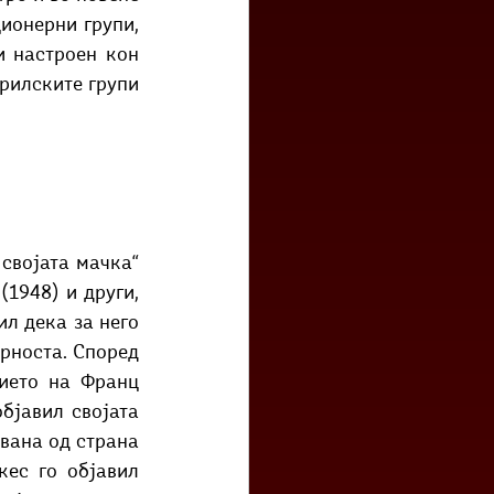
онерни групи, 
и настроен кон 
рилските групи 
својата мачка“ 
1948) и други, 
л дека за него 
рноста. Според 
ието на Франц 
бјавил својата 
вана од страна 
ес го објавил 