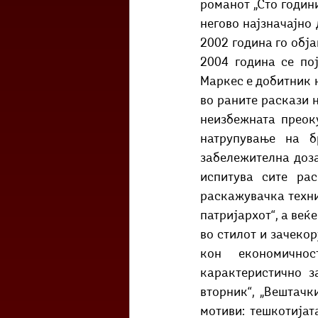
романот „Сто години
негово најзначајно 
2002 година го обја
2004 година се по
Маркес е добитник н
во раните раскази н
неизбежната преоку
натрупување на б
забележителна доза 
испитува сите рас
раскажувачка техни
патријархот“, а веќ
во стилот и зачекор
кон економичнос
карактеристично за
вторник“, „Вештачк
мотиви: тешкотијат