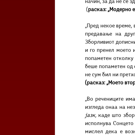
начин, за да не се 
 (
расказ: „Модерно е
„Пред некое време, 
предавање на друг
Зборливиот дописни
и го пренел моето и
попаметен отколку 
беше попаметен од о
не сум бил ни претх
(расказ: „Моето втор
„Во речениците има
изгледа онаа на не
јазк, 
каде што збор
исполнува Сонцето з
мислел дека е воз