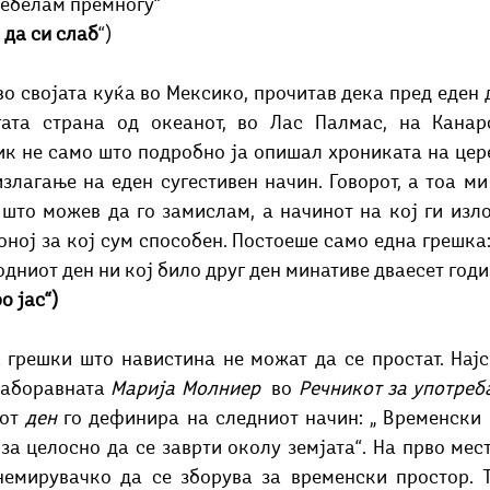
здебелам премногу“
 да си слаб
“)
во својата куќа во Мексико, прочитав дека пред еден 
ата страна од океанот, во Лас Палмас, на Канарс
к не само што подробно ја опишал хрониката на цере
злагање на еден сугестивен начин. Говорот, а тоа ми
што можев да го замислам, а начинот на кој ги изло
ној за кој сум способен. Постоеше само една грешка:
одниот ден ни кој било друг ден минативе дваесет годи
о јас“) 
 грешки што навистина не можат да се простат. Најс
заборавната 
Марија Молниер 
 во 
Речникот за употреб
от 
ден
 го дефинира на следниот начин: „ Временски 
а целосно да се заврти околу земјата“. На прво мест
немирувачко да се зборува за временски простор. Т