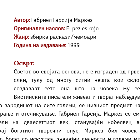
Добри гости
Скопски поетски фестивал
Музика
Што има 
Автор:
Габриел Гарсија Маркез
Оригинален наслов:
 El pez es rojo
Жанр:
 збирка раскази/мемоари
Година на издавање:
 1999
Осврт:
Светот, во својата основа, не е изграден од прве
слки, туку од многу ситни нешта кои склоп
создаваат сето она што на човека му се
Вистинските писатели живеат и творат набљудува
о зародишот на сите големи, се нивниот предмет на
рање и отсликување. Габриел Гарсија Маркез се сме
тели на дваесеттиот век, станувајќи нобелвец в
крај богатиот творечки опус, Маркез бил човек 
- богат со искуства, значајни личности и големи ми