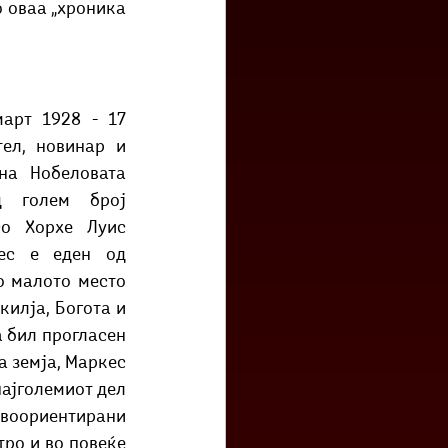
 оваа „хроника 
арт 1928 - 17 
ел, новинар и 
на Нобеловата 
д голем број 
о Хорхе Луис 
ес е еден од 
 малото место 
илја, Богота и 
 бил прогласен 
 земја, Маркес 
ајголемиот дел 
евоориентирани 
ро и во повеќе 