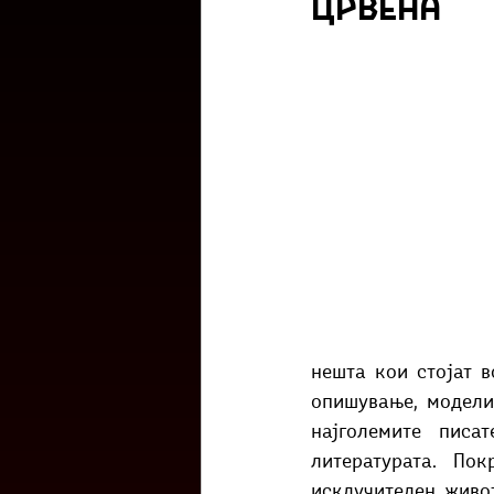
црвена
Културоглед
Мелемузика
Тригер
Го зборевме ова?
нешта кои стојат в
опишување, модели
најголемите писа
литературата. По
исклучителен живот