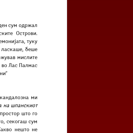
ден сум одржал 
ките Острови. 
монијата, туку 
 ласкаше, беше 
жував мислите 
 во Лас Палмас 
ни“
кандалозна ми 
а на шпанскиот 
простор што го 
о, секогаш сум 
акво нешто не 