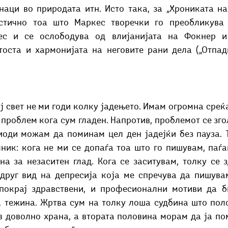
наци во природата итн. Исто така, за „Хрониката на
стично тоа што Маркес творечки го преобликува 
ес и се ослободува од влијанијата на Фокнер и 
оста и хармонијата на неговите рани дела („Отпадн
ј свет не ми годи колку јадењето. Имам огромна среќ
проблем кога сум гладен. Напротив, проблемот се зго
иоди можам да поминам цел ден јадејќи без пауза. Т
ник: кога не ми се допаѓа тоа што го пишувам, паѓа
на за незаситен глад. Кога се заситувам, толку се 
друг вид на депресија која ме спречува да пишувам
покрај здравствени, и професионални мотиви да б
 тежина. Жртва сум на толку лоша судбина што поло
в доволно храна, а втората половина морам да ја по