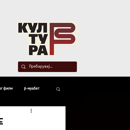
такт
ог филм
β-муабет
офски беседи
е