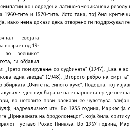
симпатии кон одредени латино-американски револуци
а 1960-тите и 1970-тите. Исто така, тој бил критичк
ја, иако нема докази дека отворено ги поддржувал ге
чнал својата 
а возраст од 19-
 во весникот 
гота, ги објавил 
: „Трето помирување со судбината“ (1947), „Ева е во 
 кова една ѕвезда“ (1948), „Второто ребро на смртта“ (
 збирката „Очите на синото куче“. Подоцна, тој изјави
тавувале еден вид барање на стварноста среде нества
ари, во неговите први раскази се чувствува влијан
улф, надреализмот итн. Во 1955 година, Маркес ја о
ига „Приказната на бродоломецот“, која била критику
ералот Густаво Рохас Пинаља. Во 1967 година, Марк