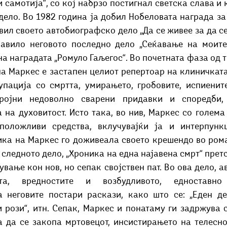
 самотија“, со кој набрзо постигнал светска слава и к
дело. Во 1982 година ја добил Нобеловата награда за 
вил своето автобиографско дело „Да се живее за да се 
јавило неговото последно дело „Сеќавање на моите 
а наградата „Ромуло Гаљегос“. Во почетната фаза од тво
а Маркес е застапен целиот репертоар на клиничката 
пација со смртта, умирањето, гробовите, испиените 
ројни недоволно сварени придавки и споредби, 
на духовитост. Исто така, во нив, Маркес со голема 
положливи средства, вклучувајќи ја и интерпункци
ка на Маркес го доживеала своето крешендо во роман
е следното дело, „Хроника на една најавена смрт“ претс
ување кон нов, но сепак својствен пат. Во ова дело, ав
та, вредностите и возбудливото, едноставно 
 неговите постари раскази, како што се: „Еден ден
и рози“, итн. Сепак, Маркес и понатаму ги задржува 
а да се закопа мртовецот, инсистирањето на телесно