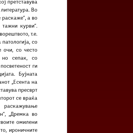
ој претставува 
литература. Во 
раскаже“, а во 
тажни курви“. 
рештвото, т.е. 
патологија, со 
очи, со често 
но сепак, со 
посветеност ги 
јата. Бујната 
от „Есента на 
тавува пресврт 
торот се враќа 
раскажување 
“, „Дремка во 
своите омилени 
то, ироничните 