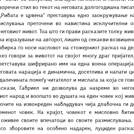
оречки стил во текот на неговата долгогодишна писат
„Рибата е црвена“ преставува едно заокружување на
ислувања преточени во навистина исклучителни о
еговиот живот. Тоа што ги прави расказите толку живи
а изразување на авторот, лишен од секакви возвишени
збирка го носи насловот на стожерниот расказ на дел
кез говори за животот на својот многу драг пријател
ретставува шифрирано име на една воена операција 
еговата нарација е динамична, досетлива и напати ци
далечината помеѓу читателот и мислата за која се гово
аскази, Габриел ни дозволува да наѕреме во негов
иот народ и воопшто во душата на еден човек кој жив
 очите на извонреден набљудувач чија длабочна ги д
еменот човек. На крајот, човекот е мисловно бити
оживее своите впечатоци во своите размислувања. Ч
со зборовите на особено надарен, луциден раска