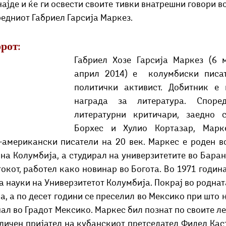
најде и ќе ги освести своите тивки внатрешни говори во
редниот Габриел Гарсија Маркез.
рот:
Габриел Хозе Гарсија Маркез (6 м
април 2014) е  колумбиски писат
политички активист. Добитник е 
награда за литература. Споре
литературни критичари, заедно с
Борхес и Хулио Кортазар, Марк
-американски писатели на 20 век. Маркес е роден во
на Колумбија, а студирал на универзитетите во Баранк
окот, работел како новинар во Богота. Во 1971 година
а науки на Универзитетот Колумбија. Покрај во родната
, а по десет години се преселил во Мексико при што н
ал во Градот Мексико. Маркес бил познат по своите л
 личен пријател на кубанскиот претседател Фидел Каст