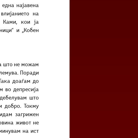
 една најавена 
влијанието на 
Ками, кои ја 
ици“ и „Кобен 
а што не можам 
лемува. Поради 
ака доаѓам до 
м во депресија 
здебелувам што 
 добро. Токму 
идам загрижен 
вина живот не 
минувам на ист 