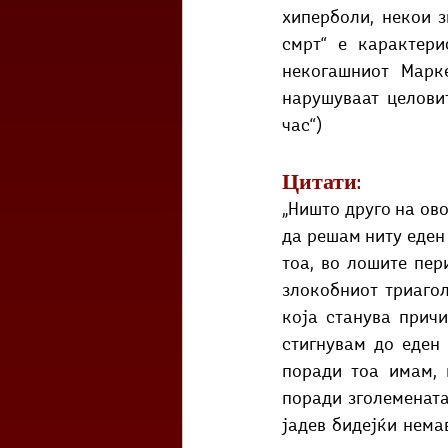
хиперболи, некои з
смрт“ е карактери
некогашниот Марк
нарушуваат целовит
час“)
Цитати:
„Ништо друго на ово
да решам ниту еден 
тоа, во лошите пер
злокобниот триагол
која станува причи
стигнувам до еден 
поради тоа имам, 
поради зголемената
јадев бидејќи нема