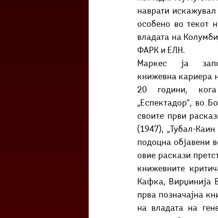
наврати искажувал 
особено во текот н
владата на Колумби
ФАРК и ЕЛН. 
Маркес ја запо
книжевна кариера н
20 години, кога
„Еспектадор“, во Бо
своите први раскази
(1947), „Тубал-Каин
подоцна објавени во
овие раскази претс
книжевните критич
Кафка, Вирџинија В
прва позначајна кн
на владата на ген