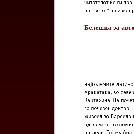
читателот ќе ги про
на светот“ на извон
Белешка за авто
најголемите латино
Аракатака, во север
Картахина. На почет
за почесен доктор н
живеел во Барселона
од времето го помин
погледи. Тој му бил