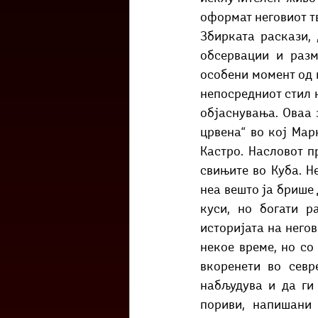
оформат неговиот тв
Збирката раскази, 
обсервации и разм
особени момент од н
непосредниот стил н
објаснувања. Оваа 
црвена“ во кој Мар
Кастро. Насловот п
свињите во Куба. Н
неа вешто ја брише 
куси, но богати р
историјата на негов
некое време, но со
вкоренети во севр
набљудува и да ги 
пориви, напишани 