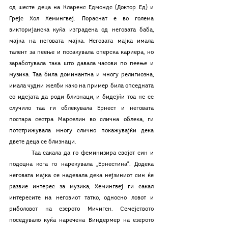
од шесте деца на Кларенс Едмондс (Доктор Ед) и 
Грејс Хол Хемингвеј. Пораснат е во голема 
викторијанска куќа изградена од неговата баба, 
мајка на неговата мајка. Неговата мајка имала 
талент за пеење и посакувала оперска кариера, но 
заработувала така што давала часови по пеење и 
музика. Таа била доминантна и многу религиозна, 
имала чудни желби како на пример била опседната 
со идејата да роди близнаци, и бидејќи тоа не се 
случило таа ги облекувала Ернест и неговата 
постара сестра Марселин во слична облека, ги 
потстрижувала многу слично покажувајќи дека 
двете деца се близнаци.
 	Таа сакала да го феминизира својот син и 
подоцна кога го нарекувала „Ернестина”. Додека 
неговата мајка се надевала дека нејзиниот син ќе 
развие интерес за музика, Хемингвеј ги сакал 
интересите на неговиот татко, односно ловот и 
риболовот на езерото Мичиген. Семејството 
поседувало куќа наречена Виндермер на езерото 