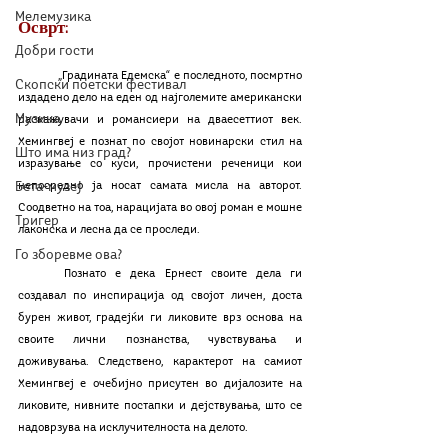
Мелемузика
Осврт:
Добри гости
	„Градината Едемска“ е последното, посмртно 
Скопски поетски фестивал
издадено дело на еден од најголемите американски 
Музика
раскажувачи и романсиери на дваесеттиот век. 
Хемингвеј е познат по својот новинарски стил на 
Што има низ град?
изразување со куси, прочистени реченици кои 
непосредно ја носат самата мисла на авторот. 
Бета-музеј
Соодветно на тоа, нарацијата во овој роман е мошне 
Тригер
лаконска и лесна да се проследи. 
Го зборевме ова?
	Познато е дека Ернест своите дела ги 
создавал по инспирација од својот личен, доста 
бурен живот, градејќи ги ликовите врз основа на 
своите лични познанства, чувствувања и 
доживувања. Следствено, карактерот на самиот 
Хемингвеј е очебијно присутен во дијалозите на 
ликовите, нивните постапки и дејствувања, што се 
надоврзува на исклучителноста на делото.