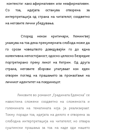
 контексти: како афирмативен или неафирмативен. 
Со тоа, идејата останува отворена за 
интерпретација од страна на читателот, соодветно 
на неговите лични убедувања. 
	Според некои критичари, Хемингвеј 
укажува на тоа дека прекумерната слобода може да 
го срози човештвото доведувајќи го до една 
колективна непостојаност, одосно целосно безредие 
портретирано преку ликот на Кетрин. Од друга 
страна, неговите зборови упатуваат кон еден 
отворен поглед на прашањето за пронаоѓање на 
личниот идентитет на поединецот. 
Ликовите во романот „Градината Едемска“ се 
навистина сложени соодветно на сложеноста и 
големината на тематиката која ја реализираат. 
Токму поради тоа, идејата на делото е отворена за 
слободна интерпретација на читателот, но отвара 
суштински прашања за тоа на каде оди нашето 