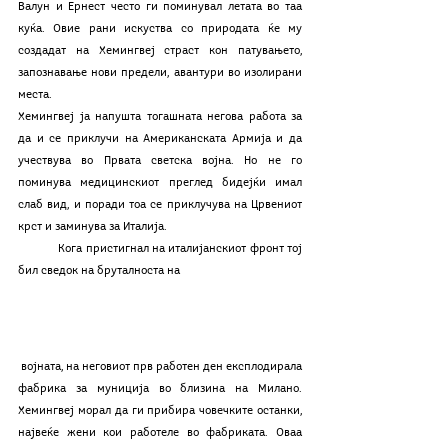
Валун и Ернест често ги поминувал летата во таа 
куќа. Овие рани искуства со природата ќе му 
создадат на Хемингвеј страст кон патувањето, 
запознавање нови предели, авантури во изолирани 
места.
Хемингвеј ја напушта тогашната негова работа за 
да и се приклучи на Американската Армија и да 
учествува во Првата светска војна. Но не го 
поминува медицинскиот преглед бидејќи имал 
слаб вид, и поради тоа се приклучува на Црвениот 
крст и заминува за Италија. 
	Кога пристигнал на италијанскиот фронт тој 
бил сведок на бруталноста на
 војната, на неговиот прв работен ден експлодирала 
фабрика за муниција во близина на Милано. 
Хемингвеј морал да ги прибира човечките останки, 
највеќе жени кои работеле во фабриката. Оваа 