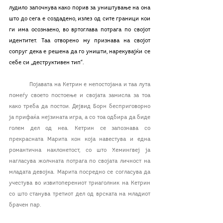
лудило започнува како порив за уништување на она 
што до сега е создадено, излез од сите граници кои 
ги има осознаено, во вртоглава потрага по својот 
идентитет. Таа отворено му признава на својот 
сопруг дека е решена да го уништи, нарекувајќи се 
себе си „деструктивен тип“.
Појавата на Кетрин е непостојана и таа лута 
помеѓу своето постоење и својата замисла за тоа 
како треба да постои. Дејвид Борн бесприговорно 
ја прифаќа нејзината игра, а со тоа одбира да биде 
голем дел од неа. Кетрин се запознава со 
прекрасната Марита кон која навестува и една 
романтична наклонетост, со што Хемингвеј ја 
нагласува жолчната потрага по својата личност на 
младата девојка. Марита посредно се согласува да 
учестува во извитоперениот триаголник на Кетрин 
со што станува третиот дел од врската на младиот 
брачен пар. 