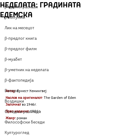
неделата: Градината
β-кратки раскази
Едемска
β-колумни
Лик на месецот
β-предлог книга
β-предлог филм
β-муабет
β-уметник на неделата
β-фактопедија
Бисери
Автор
:
 Ернест Хемингвеј
Наслов на оригиналот
:
 The Garden of Eden
Воздишки
Започнат
 во 1946г.
Прво издание:
 1986г.
Огледи и разгледи
Жанр:
 роман
Философски беседи
Културоглед