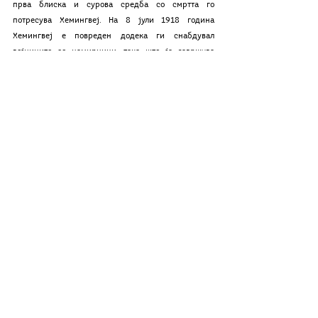
прва блиска и сурова средба со смртта го 
потресува Хемингвеј. На 8 јули 1918 година 
Хемингвеј е повреден додека ги снабдувал 
војниците со намирници, така што ја завршува 
кариерата како возач на амбулантна кола. Подоцна 
бил награден со Сребрен Медал на воена храброст, 
a овој медал му бил доделен од италијанската 
влада бидејќи спасил повреден италијански 
војник.
	По војната Хемингвеј се враќа во Оук Парк, 
но бил протеран од САД за време на прохибицијата, 
така што во 1920 тој се сели во Торонто и таму 
работи како фриленсер и странски коресподент.
	Неговиот прв роман „И сонцето изгрева” го 
завршил за 6 недели во омилениот ресторан на 
Монпарнас „La Closerie des Lilas“. Романот е 
полуавтобиографски и Хемингвеј бил обвинет за 
користење застарена форма на литературно 
изразување. Тој се разведува од неговата прва жена 
и се жени за Паулин Фајфер, побожна католичка од 
Пигот, Арканзас. Хемингвеј станува католик во тоа 