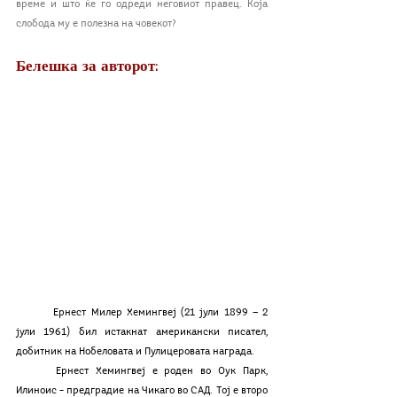
време и што ќе го одреди неговиот правец. Која 
слобода му е полезна на човекот?
Белешка за авторот:
	Ернест Милер Хемингвеј (21 јули 1899 — 2 
јули 1961) бил истакнат американски писател, 
добитник на Нобеловата и Пулицеровата награда.
	Ернест Хемингвеј е роден во Оук Парк, 
Илиноис – предградие на Чикаго во САД. Тој е второ 