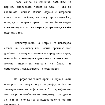
	Како рамка на заплетот, Хемингвеј ја 
користи библиската повест за Адам и Ева во 
градината Едемска. Имено, Дејвид е изграден 
според ликот на Адам, Марита ја претставува Ева, 
пред да го направи првиот грев кој ќе го падне 
човештвото, а ликот на Кетрин ја претставува веќе 
паднатата Ева. 
	Непостојаноста на Кетрин го нагласува 
ставот на Хемингвеј кон новите времиња чие 
доаѓање го насетува половина век пред да се случи, 
отварајќи ги неколкуте клучни теми за човештвото: 
личниот идентитет, светоста на бракот и 
семејството и сексуалноста на поединецот. 
	На крајот, чудесниот брак на Дејвид Борн 
повторно претставува игра за двајца, а Кетрин 
заминува сама во својата земја. Со тоа, нејзиниот 
лик говори за слободата на поединецот да одлучи 
за начинот на кој ќе постои надвор од сите познати 
оградувања.