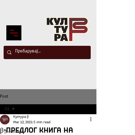
Post
Сè
Култура β
Сè
Mar 12, 2021
5 min read
β-Предлог книга на
β-поезија