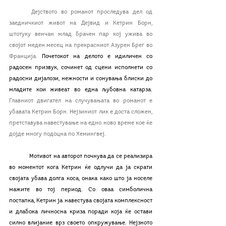
Дејството во романот проследува дел од 
заедничкиот живот на Дејвид и Кетрин Борн, 
штотуку венчан млад брачен пар кој ужива во 
својот меден месец на прекрасниот Азурен Брег во 
Франција. 
Почетокот на делото е идиличен со 
радосен призвук, сочинет од сцени исполнети со 
радосни дијалози, нежности и сонувања блиски до 
младите кои живеат во една љубовна катарза. 
Главниот двигател на случувањата во романот е 
убавата Кетрин Борн. Нејзиниот лик е доста сложен, 
претставува навестување на едно ново време кое ќе 
дојде многу подоцна по Хемингвеј. 
	Мотивот на авторот почнува да се реализира 
во моментот кога Кетрин ќе одлучи да ја скрати 
својата убава долга коса, онака како што ја носеле 
мажите во тој период. Со оваа симболична 
постапка, Кетрин ја навестува својата комплексност 
и длабока личносна криза поради која ќе остави 
силно влијание врз своето опкружување. Нејзното 