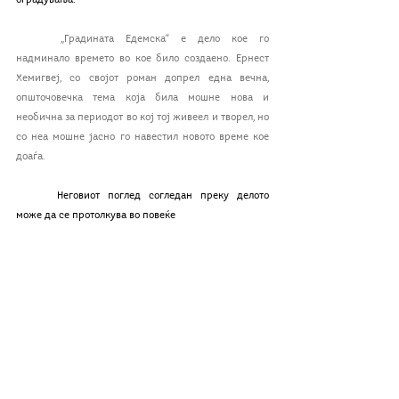
„Градината Едемска“ е дело кое го 
надминало времето во кое било создаено. Ернест 
Хемигвеј, со својот роман допрел една вечна, 
општочовечка тема која била мошне нова и 
необична за периодот во кој тој живеел и творел, но 
со неа мошне јасно го навестил новото време кое 
доаѓа. 
	Неговиот поглед согледан преку делото 
може да се протолкува во повеќе