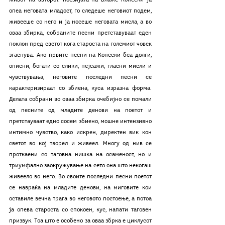
опеа неговата младост, го следеше неговиот подем, 
живееше со него и ја носеше неговата мисла, а во 
оваа збирка, собраните песни претставуваат еден 
поклон пред светот кога староста на големиот човек 
згаснува. Ако првите песни на Конески беа долги, 
описни, богати со слики, пејсажи, гласни мисли и 
чувствувања, неговите последни песни се 
карактеризираат со збиена, куса изразна форма. 
Делата собрани во оваа збирка очебијно се помали 
од песните од младите денови на поетот и 
претстауваат едно сосем збиено, мошне интензивно 
интимно чувство, како искрен, директен вик кон 
светот во кој творел и живеел. Многу од нив се 
проткаени со таговна нишка на осаменост, но и 
триумфално заокружување на сето она што некогаш 
живеело во него. Во своите последни песни поетот 
се навраќа на младите денови, на миговите кои 
оставиле вечна трага во неговото постоење, а потоа 
ја опева староста со спокоен, кус, напати таговен 
призвук. Тоа што е особено за оваа збрка е циклусот 