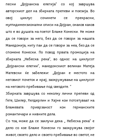
песни „Дојранска елегија“ со кој завршува 
авторскиот дел на збирката препеви и поезија. Во 
овој циклус сочинети се прекрасни, 
мултидимензионални описи на Дојран, онаков каков 
што е во душата на поетот Блаже Конески. Не може 
да се говори за него, без да се говори за нашата 
Македонија, ниту пак да се говори за неа, без да се 
спомене Конески. По повод првата промоција на 
збирката „Небеска река“, во однос на циклусот 
„Дојрански елегии“, македонскиот великан Матеја 
Матевски ќе забележи: „Дојран е местото на 
неговиот почеток и крај, заокружување на циклусот 
на неговото пребивање под ѕвездите. “
Збирката завршува со неколку лични препеви од 
Гете, Шилер, Хелдерлин и Хајне кои потсетуваат на 
Блажевата приврзаност кон германските 
романтичари и нивните дела.
Со тоа, може да се заклучи дека „ Небеска река“ е 
дело со кое Блаже Конески го заокружува својот 
живот, своето дело и своето пребивање во светот, не 