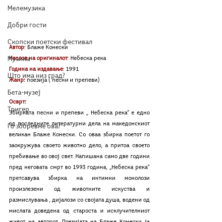
Мелемузика
Добри гости
Скопски поетски фестивал
Автор
: Блаже Конески
Наслов на оригиналот
:
 Небеска река
Музика
Година на издавање
: 
1991
Што има низ град?
Жанр:
поезија ( песни и препеви)
Бета-музеј
Осврт:
Тригер
Збирката песни и препеви „ Небеска река“ е едно 
од последните литературни дела на македонскиот 
Го зборевме ова?
великан Блаже Конески. Со оваа збирка поетот го 
заокружува своето животно дело, а притоа своето 
пребивање во овој свет. Напишана само две години 
пред неговата смрт во 1993 година, „Небеска река“ 
претсавува збирка на интимни монолози 
произлезени од животните искуства и 
размислувања , дијалози со својата душа, водени од 
мислата доведена од староста и исклучителниот 
живот на авторот. Поезијата на Блаже Конески ја 