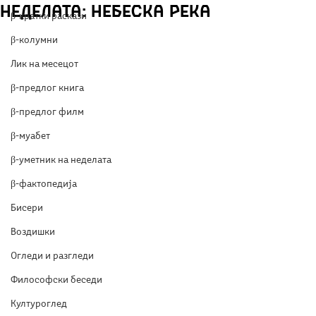
неделата: Небеска река
β-кратки раскази
β-колумни
Лик на месецот
β-предлог книга
β-предлог филм
β-муабет
β-уметник на неделата
β-фактопедија
Бисери
Воздишки
Огледи и разгледи
Философски беседи
Културоглед