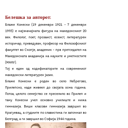
Белешка за авторот:
Блаже Конески (19 декември 1921 – 7 декември 
1993) е најзначајната фигура на македонскиот 20 
век. Филолог, поет, прозаист, есеист, литературен 
историчар, преведувач, професор на Филозофскиот 
факултет во Скопје, академик – прв претседател на 
Македонската акадамија на науките и уметностите 
(МАНУ).
Тој е еден од кодификаторите на современиот 
македонски литературен јазик.
Блаже Конески е роден во село Небрегово, 
Прилепско, каде живеел до својата осма година. 
Потоа, целото семејство се преселило во Прилеп и 
таму Конески учел основно училиште и нижа 
гимназија. Виши класови гимназија завршил во 
Крагуевац, а студиите по славистика ги започнал во 
Белград, а ги завршил во Софија 1944 година.