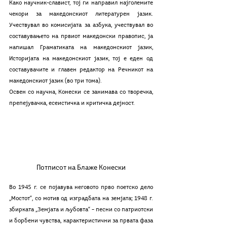
Како научник-славист, тој ги направил најголемите 
чекори за македонскиот литературен јазик. 
Учествувал во комисијата за азбука, учествувал во 
составувањето на првиот македонски правопис, ја 
напишал Граматиката на македонскиот јазик, 
Историјата на македонскиот јазик, тој е еден од 
составувачите и главен редактор на Речникот на 
македонскиот јазик (во три тома).
Освен со научна, Конески се занимава со творечка, 
препејувачка, есеистичка и критичка дејност.
Потписот на Блаже Конески
Во 1945 г. се појавува неговото прво поетско дело 
„Мостот“, со мотив од изградбата на земјата; 1948 г. 
збирката „Земјата и љубовта“ – песни со патриотски 
и борбени чувства, карактеристични за првата фаза 