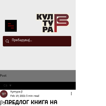
Post
Сè
Култура β
Сè
Feb 19, 2021
3 min read
β-Предлог книга на
β-поезија