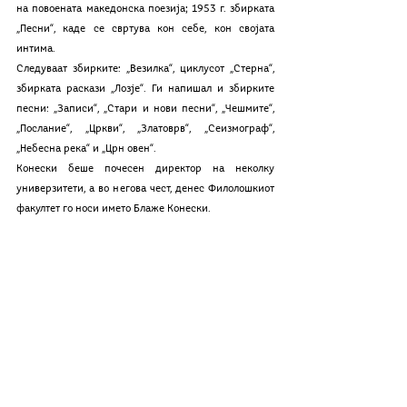
на повоената македонска поезија; 1953 г. збирката 
„Песни“, каде се свртува кон себе, кон својата 
интима.
Следуваат збирките: „Везилка“, циклусот „Стерна“, 
збирката раскази „Лозје“. Ги напишал и збирките 
песни: „Записи“, „Стари и нови песни“, „Чешмите“, 
„Послание“, „Цркви“, „Златоврв“, „Сеизмограф“, 
„Небесна река“ и „Црн овен“.
Конески беше почесен директор на неколку 
универзитети, а во негова чест, денес Филолошкиот 
факултет го носи името Блаже Конески.