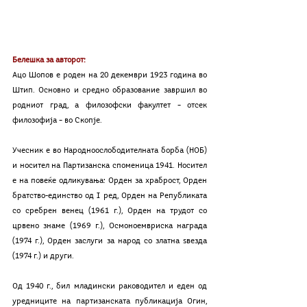
Белешка за авторот:
Ацо Шопов е роден на 20 декември 1923 година во 
Штип. Основно и средно образование завршил во 
родниот град, а филозофски факултет – отсек  
филозофија – во Скопје.
Учесник е во Народноослободителната борба (НОБ) 
и носител на Партизанска споменица 1941. Носител 
е на повеќе одликувања: Орден за храброст, Орден 
братство-единство од I ред, Орден на Републиката 
со сребрен венец (1961 г.), Орден на трудот со 
црвено знаме (1969 г.), Осмоноемвриска награда 
(1974 г.), Орден заслуги за народ со златна ѕвезда 
(1974 г.) и други.
Од 1940 г., бил младински раководител и еден од 
уредниците на партизанската публикација Огин, 