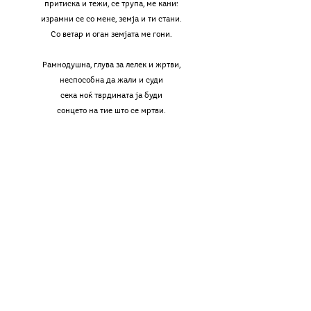
притиска и тежи, се трупа, ме кани:
израмни се со мене, земја и ти стани.
Со ветар и оган земјата ме гони.
Рамнодушна, глува за лелек и жртви,
неспособна да жали и суди
сека ноќ тврдината ја буди
сонцето на тие што се мртви.