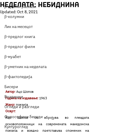
неделата: Небиднина
β-кратки раскази
Updated:
Oct 8, 2021
β-колумни
Лик на месецот
β-предлог книга
β-предлог филм
β-муабет
β-уметник на неделата
β-фактопедија
Бисери
Автор:
Ацо Шопов
Воздишки
Година на издавање:
 1963
Жанр:
поезија 
Огледи и разгледи
Осврт:
Философски беседи
Ацо Шопов се вбројува во плеадата 
основоположници на современата македонска 
Културоглед
поезија и воедно претставува споменик на 