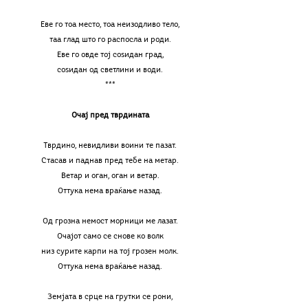
Еве го тоа место, тоа неизодливо тело,
таа глад што го распосла и роди.
Еве го овде тој соѕидан град,
соѕидан од светлини и води.
***
Очај пред тврдината
Тврдино, невидливи воини те пазат.
Стасав и паднав пред тебе на метар.
Ветар и оган, оган и ветар.
Оттука нема враќање назад.
Од грозна немост морници ме лазат.
Очајот само се снове ко волк
низ сурите карпи на тој грозен молк.
Оттука нема враќање назад.
Земјата в срце на грутки се рони,