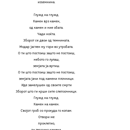
изѕемнина.
Глужд на глужд.
Камен врз камен,
од камен и ние обата.
Чади ноќта.
Зборот се двои од темнината.
Модар јаглен му гори во утробата.
О ти што постоиш зашто не постоиш,
небото го лулаш,
земјата ја вртиш.
О ти што постоиш зашто не постоиш,
земјата јачи под камени плочници.
Иде замелушен од своите смрти
Зборот што ги крши сите слепоочници.
Глужд на глужд.
Камен на камен.
Својот гроб со прокуда го копам.
Отвори ме
проклетио,
ти тврдино камена,