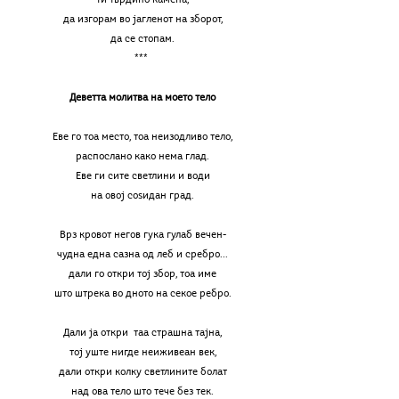
да изгорам во јагленот на зборот,
да се стопам.
*** 
Деветта молитва на моето тело
Еве го тоа место, тоа неизодливо тело,
распослано како нема глад.
Еве ги сите светлини и води
на овој соѕидан град.
Врз кровот негов гука гулаб вечен-
чудна една сазна од леб и сребро...
дали го откри тој збор, тоа име
што штрека во дното на секое ребро.
Дали ја откри  таа страшна тајна,
тој уште нигде неиживеан век,
дали откри колку светлините болат
над ова тело што тече без тек.