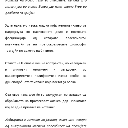
молитва на моето тело
 во стиховите: 
сѐ она што 
потемнува во моето Вчера јас како светло Утре во 
длабини го кријам.
Уште една мотивска нишка која неотповикливо се 
надоврзува во насловеното дело е поетовата 
фасцинација од четирите праелементи, 
повикувајќи се на претсократовсите философи, 
трагајќи по архе-то на битието.
Стилот на Шопов е мошне апстрактен, но мелодичен 
и сликовит, мистичен и загадочен, со 
карактеристичен полифоничен израз особен за 
душеподобната тематика која поетот ја опева.
Ова свое излагање ќе го заокружам со извадок од 
обраќањето на професорот Александар Прокопиев 
кој во една прилика ќе истакне
: 
Небиднина е исчекор во јазикот, излет што извира 
од внатрешната магиска способност на поезијата 