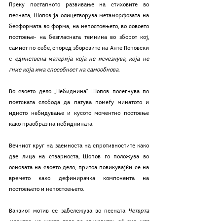
Преку постапното развивање на стиховите во 
песната, Шопов ја олицетворува метаморфозата на 
бесформата во форма, на непостоењето, во совоето 
постоење- на безгласната темнина во зборот кој, 
самиот по себе, според зборовите на Анте Поповски 
е 
единствена материја која не исчезнува, која не 
гние која има способност на самообнова.
Во своето дело „Небиднина“ Шопов посегнува по 
поетската слобода да патува помеѓу минатото и 
идното небидување и кусото моментно постоење 
како праобраз на небиднината.
Вечниот круг на заемноста на спротивностите како 
две лица на стварноста, Шопов го положува во 
основата на своето дело, притоа повикувајќи се на 
времето како дефинирачка компонента на 
постоењето и непостоењето.
Ваквиот мотив се забележува во песната 
Четврта 