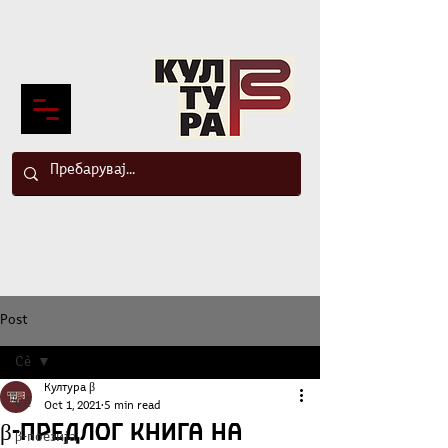
Post
Сè
Култура β
Сè
Oct 1, 2021
5 min read
β-Предлог книга на
β-поезија