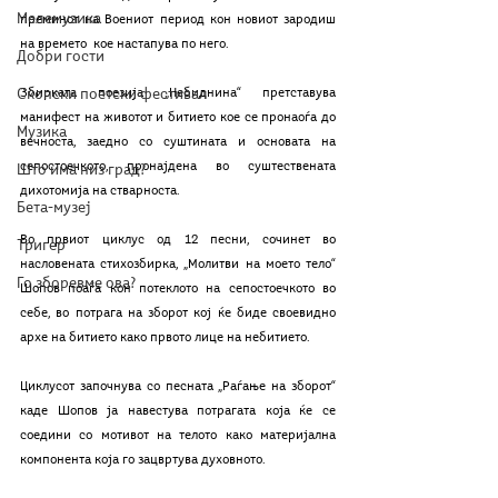
Мелемузика
преминот на Воениот период кон новиот зародиш 
на времето  кое настапува по него.
Добри гости
Збирката поезија „Небиднина“ претставува 
Скопски поетски фестивал
манифест на животот и битието кое се пронаоѓа до 
Музика
вечноста, заедно со суштината и основата на 
сепостоечкото, пронајдена во суштествената 
Што има низ град?
дихотомија на стварноста.
Бета-музеј
Во првиот циклус од 12 песни, сочинет во 
Тригер
насловената стихозбирка, „Молитви на моето тело“ 
Го зборевме ова?
Шопов поаѓа кон потеклото на сепостоечкото во 
себе, во потрага на зборот кој ќе биде своевидно 
архе на битието како првото лице на небитието.
Циклусот започнува со песната „Раѓање на зборот“ 
каде Шопов ја навестува потрагата која ќе се 
соедини со мотивот на телото како материјална 
компонента која го зацвртува духовното. 