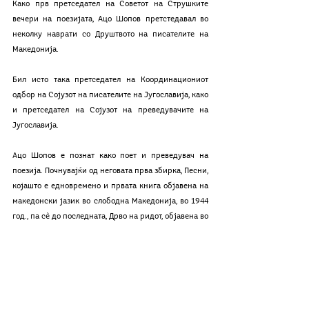
Како прв претседател на Советот на Струшките 
вечери на поезијата, Ацо Шопов претстедавал во 
неколку наврати со Друштвото на писателите на 
Македонија.
Бил исто така претседател на Координациониот 
одбор на Сојузот на писателите на Југославија, како 
и претседател на Сојузот на преведувачите на 
Југославија.
Ацо Шопов е познат како поет и преведувач на 
поезија. Почнувајќи од неговата прва збирка, Песни, 
којашто е едновремено и првата книга објавена на 
македонски јазик во слободна Македонија, во 1944 
год., па сè до последната, Дрво на ридот, објавена во 
1980 год., Ацо Шопов ги изгради темелите на една 
решително современа поезија којашто се потпира 
на родната Македонија со единствена цел да ја 
внесе во катастарот на светот. Неговата поезија 
успева да ги соедини, во едно исто интимно 
искуство, личните доживувања на поетот и 