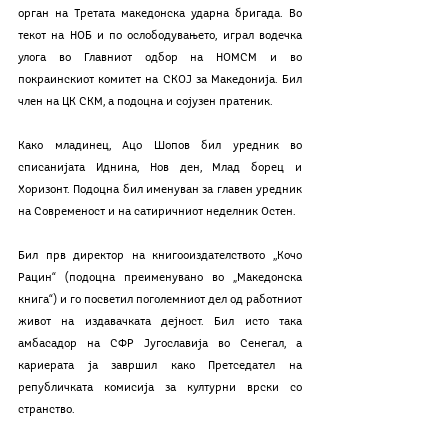
орган на Третата македонска ударна бригада. Во 
текот на НОБ и по ослободувањето, играл водечка 
улога во Главниот одбор на НОМСМ и во 
покраинскиот комитет на СКОЈ за Македонија. Бил 
член на ЦК СКМ, а подоцна и сојузен пратеник.
Како младинец, Ацо Шопов бил уредник во 
списанијата Иднина, Нов ден, Млад борец и 
Хоризонт. Подоцна бил именуван за главен уредник 
на Современост и на сатиричниот неделник Остен.
Бил прв директор на книгооиздателството ,,Кочо 
Рацин“ (подоцна преименувано во „Македонска 
книга“) и го посветил поголемниот дел од работниот 
живот на издавачката дејност. Бил исто така 
амбасадор на СФР Југославија во Сенегал, а 
кариерата ја завршил како Претседател на 
републичката комисија за културни врски со 
странство.