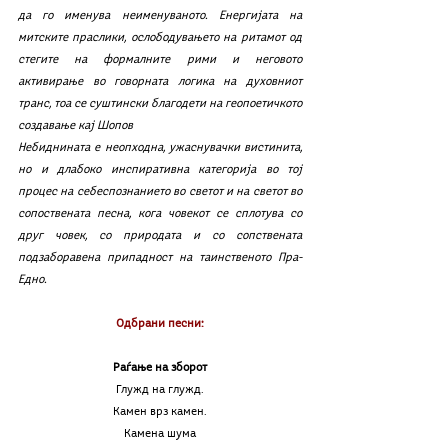
да го именува неименуваното. Енергијата на 
митските праслики, ослободувањето на ритамот од 
стегите на формалните рими и неговото 
активирање во говорната логика на духовниот 
транс, тоа се суштински благодети на геопоетичкото 
создавање кај Шопов 
Небиднината е неопходна, ужаснувачки вистинита, 
но и длабоко инспиративна категорија во тој 
процес на себеспознанието во светот и на светот во 
сопоствената песна, кога човекот се сплотува со 
друг човек, со природата и со сопствената 
подзаборавена припадност на таинственото Пра-
Едно.
Одбрани песни:
Раѓање на зборот
Глужд на глужд.
Камен врз камен.
Камена шума