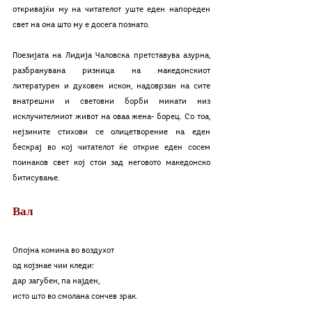
откривајќи му на читателот уште еден напореден 
свет на она што му е досега познато.
Поезијата на Лидија Чаловска претставува азурна, 
разбранувана ризница на македонскиот 
литературен и духовен искон, надоврзан на сите 
внатрешни и световни борби минати низ 
исклучителниот живот на оваа жена- борец. Со тоа, 
нејзините стихови се олицетворение на еден 
бескрај во кој читателот ќе открие еден сосем 
поинаков свет кој стои зад неговото македонско 
битисување.
Вал
Опојна комина во воздухот
од којзнае чии кледи:
дар загубен, па најден,
исто што во смолана сончев зрак.