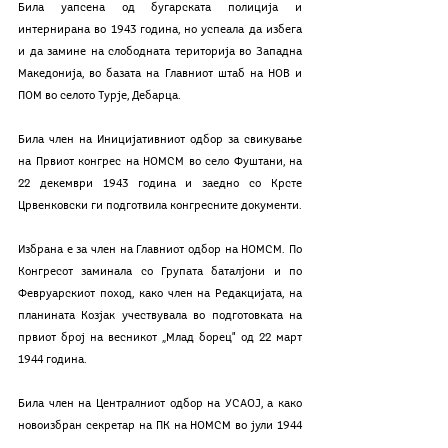
Била уапсена од бугарската полиција и 
интернирана во 1943 година, но успеала да избега 
и да замине на слободната територија во Западна 
Македонија, во базата на Главниот штаб на НОВ и 
ПОМ во селото Турје, Дебарца.
Била член на Иницијативниот одбор за свикување 
на Првиот конгрес на НОМСМ во село Фуштани, на 
22 декември 1943 година и заедно со Крсте 
Црвенковски ги подготвила конгресните документи.
Избрана е за член на Главниот одбор на НОМСМ. По 
Конгресот заминала со Групата баталјони и по 
Февруарскиот поход, како член на Редакцијата, на 
планината Козјак учествувала во подготовката на 
првиот број на весникот „Млад борец" од 22 март 
1944 година.
Била член на Централниот одбор на УСАОЈ, а како 
новоизбран секретар на ПК на НОМСМ во јули 1944 
година, кооптирана и за член на ЦК на КПМ. Избрана 