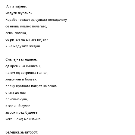
 Алги пијани.
медузи журливи.
Коработ вежан од сушата понадалеку,
се ниша, клатно полегато,
лека- полека,
со ритам на алгите пијани
и на медузите жедни.
Слапеј- вал единак,
од времиња кинисан,
патем од ветришта голтан,
жеволкан и болван,
преку кратката памјат на веков
стига до нас,
приплискува,
в зори нѐ лулее
за сон пред будење
кога- некој ме извика...
Белешка за авторот: