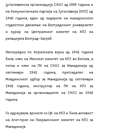
југословенска организација СКОЈ од 1939 година и 
на Комунистичката партија на Југославија (КПЈ) од 
1940 година, еден од лидерите на македонското 
студентско движење на Белградскиот универзитет 
и курир на Централниот комитет на КПЈ на 
релацијата Белград–Загреб.
Непосредно по Априлската војна од 1941 година 
била член на Месниот комитет на КПЈ во Битола, а 
потоа и член на ПК на СКОЈ за Македонија од 
септември 1941 година, претседател на 
Младинскиот одбор за Македонија од септември 
1942 година, инструктор на ПК на КПЈ за 
Македонија за организациите на СКОЈ во 1942 
година.
Ги одржувала врските со ЦК на КПЈ и била активист 
на Агит-проп на Покраинскиот комитет на КПЈ за 
Македонија.