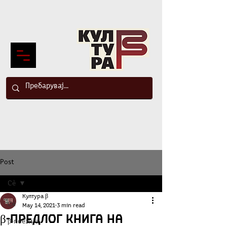
Post
Сè
Култура β
Сè
May 14, 2021
3 min read
β-Предлог книга на
β-поезија