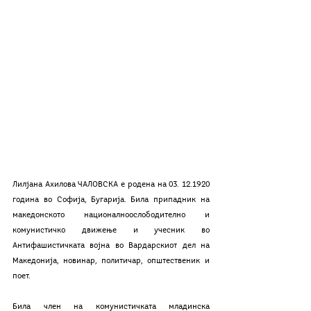
Лилјана Ахилова ЧАЛОВСКА е родена на 03. 12.1920 
година во Софија, Бугарија. Била припадник на 
македонското националноослободително и 
комунистичко движење и учесник во 
Антифашистичката војна во Вардарскиот дел на 
Македонија, новинар, политичар, општественик и 
поет.
Била член на комунистичката младинска 