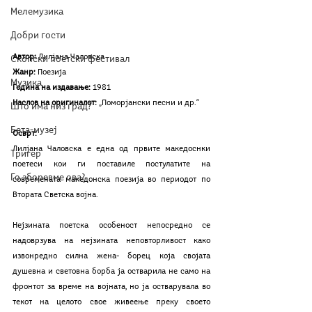
Мелемузика
Добри гости
Автор: 
Лилјана Чаловска
Скопски поетски фестивал
Жанр:
 Поезија
Музика
Година на издавање:
 1981
Наслов на оригиналот:
 „Поморјански песни и др.“
Што има низ град?
Бета-музеј
Осврт:
Лилјана Чаловска е една од првите македоснки 
Тригер
поетеси кои ги поставиле постулатите на 
Го зборевме ова?
современата македонска поезија во периодот по 
Втората Светска војна. 
Нејзината поетска особеност непосредно се 
надоврзува на нејзината неповторливост како 
извонредно силна жена- борец која својата 
душевна и световна борба ја остварила не само на 
фронтот за време на војната, но ја остварувала во 
текот на целото свое живеење преку своето 