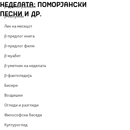
неделата: Поморјански
β-кратки раскази
песни и др.
β-колумни
Лик на месецот
β-предлог книга
β-предлог филм
β-муабет
β-уметник на неделата
β-фактопедија
Бисери
Воздишки
Огледи и разгледи
Философски беседи
Културоглед