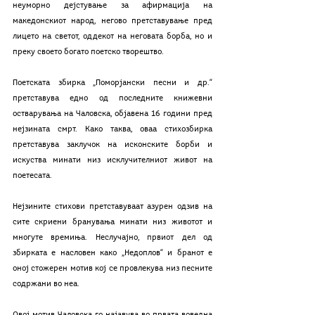
неуморно дејстување за афирмација на 
македонскиот народ, негово претставување пред 
лицето на светот, оддекот на неговата борба, но и 
преку своето богато поетско творештво.
Поетската збирка „Поморјански песни и др.“ 
претставува едно од последните книжевни 
остварувања на Чаловска, објавена 16 години пред 
нејзината смрт. Како таква, оваа стихозбирка 
претставува заклучок на исконските борби и 
искуства минати низ исклучителниот живот на 
поетeсата. 
Нејзините стихови претставуваат азурен одзив на 
сите скриени бранувања минати низ животот и 
многуте времиња. Неслучајно, првиот дел од 
збирката е насловен како „Недоплов“ и бранот е 
оној стожерен мотив кој се провлекува низ песните 
содржани во неа. 
Овој мотив Чаловска го најавува во првата воведна 