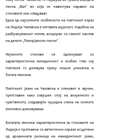
песна „Вал“ во која се навестува наравот на 
стиховите кои следуваат.
Една од најсилните особености на поетскиот израз 
на Лидија Чаловска е неговата азурност, подобна на 
разбрануваниот мотив, асоциран со самиот наслов 
на делото „Поморјански песни“. 
Нејзините стихови се одликуваат со 
карактеристична мелодичност и особен глас кој 
поетеата го доловува преку мошне уникатна и 
богата лексика.
Поетскиот јазик на Чаловска е сликовит и звучен, 
претставен како совршен спој на визуелното и 
чувственото, создавајќи луцидна слика на силното 
емотивно доживување.
Богатата лексика карактеристична за стиховите на 
Лидија е проткаена со автентични изрази исцрпени 
од архаичната ризница на македонскиот јазик, 