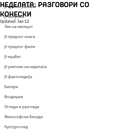
неделата: Разговори со
β-кратки раскази
Конески
β-колумни
Updated:
Jan 12
Лик на месецот
β-предлог книга
β-предлог филм
β-муабет
β-уметник на неделата
β-фактопедија
Бисери
Воздишки
Огледи и разгледи
Философски беседи
Културоглед