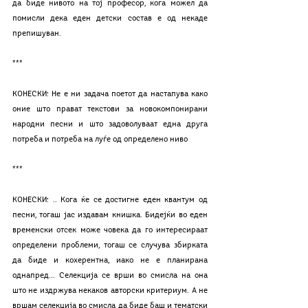
да биде нивото на тој професор, кога можел да 
помисли дека еден детски состав е од некаде 
препишуван.
***
КОНЕСКИ: Не е ни задача поетот да настапува како 
оние што прават текстови за новокомпонирани 
народни песни и што задоволуваат една друга 
потреба и потреба на луѓе од определено ниво
***
КОНЕСКИ: .. Кога ќе се достигне еден квантум од 
песни, тогаш јас издавам книшка. Бидејќи во еден 
временски отсек може човека да го интересираат 
определени проблеми, тогаш се случува збирката 
да биде и кохерентна, иако не е планирана 
однапред... Селекција се врши во смисла на она 
што не издржува некаков авторски критериум. А не 
вршам селекција во смисла да биде баш и тематски 