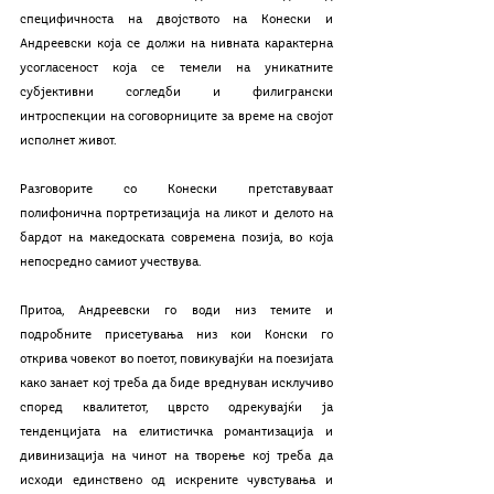
специфичноста на двојството на Конески и 
Андреевски која се должи на нивната карактерна 
усогласеност која се темели на уникатните 
субјективни согледби и филигрански 
интроспекции на соговорниците за време на својот 
исполнет живот.
Разговорите со Конески претставуваат 
полифонична портретизација на ликот и делото на 
бардот на македоската современа позија, во која 
непосредно самиот учествува.
Притоа, Андреевски го води низ темите и 
подробните присетувања низ кои Конски го 
открива човекот во поетот, повикувајќи на поезијата 
како занает кој треба да биде вреднуван исклучиво 
според квалитетот, цврсто одрекувајќи ја 
тенденцијата на елитистичка романтизација и 
дивинизација на чинот на творење кој треба да 
исходи единствено од искрените чувстувања и 