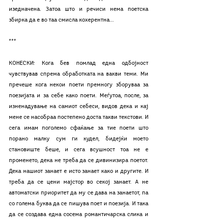
изедначена. Затоа што и речиси нема поетска 
збирка да е во таа смисла кохерентна...
*** 
КОНЕСКИ: Кога бев помлад една одбојност 
чувствував спрема обработката на вакви теми. Ми 
пречеше кога некои поети премногу зборуваа за 
поезијата и за себе како поети. Меѓутоа, после, за 
изненадување на самиот себеси, видов дека и кај 
мене се насобраа постепено доста такви текстови. И 
сега имам поголемо сфаќање за тие поети што 
порано малку сум ги кудел, бидејќи моето 
становиште беше, и сега всушност тоа не е 
променето, дека не треба да се дивинизира поетот. 
Дека нашиот занает е исто занает како и другите. И 
треба да се цени мајстор во секој занает. А не 
автоматски приоритет да му се дава на занаетот, па 
со голема буква да се пишува поет и поезија. И така 
да се создава една сосема романтичарска слика и 