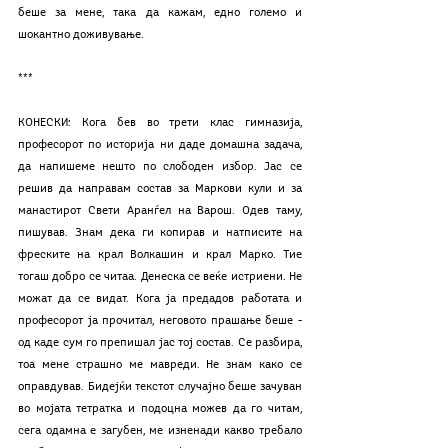
беше за мене, така да кажам, едно големо и 
шокантно доживување.
***
КОНЕСКИ: Кога бев во трети клас гимназија, 
професорот по историја ни даде домашна задача, 
да напишеме нешто по слободен избор. Јас се 
решив да направам состав за Маркови кули и за 
манастирот Свети Аранѓел на Варош. Одев таму, 
пишував. Знам дека ги копирав и натписите на 
фреските на крал Волкашин и крал Марко. Тие 
тогаш добро се читаа. Денеска се веќе истриени. Не 
можат да се видат. Кога ја предадов работата и 
професорот ја прочитал, неговото прашање беше - 
од каде сум го препишал јас тој состав. Се разбира, 
тоа мене страшно ме мавреди. Не знам како се 
оправдував. Бидејќи текстот случајно беше зачуван 
во мојата тетратка и подоцна можев да го читам, 
сега одамна е загубен, ме изненади какво требало 