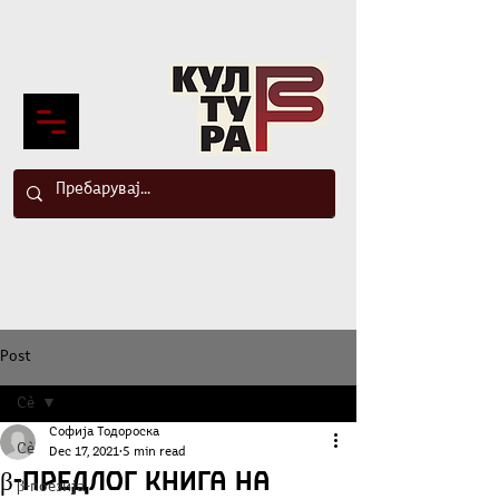
Post
Сè
Софија Тодороска
Сè
Dec 17, 2021
5 min read
β-Предлог книга на
β-поезија