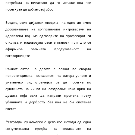
потребата на писателот да го искаже она кое 
посегнува да добие свој збор.
Воедно, овие дијалози сведочат на едно интимно 
доосознавање на соппствениот интроверзум на 
Адреевски кој низ одговорите на професорот ги 
открива и надоврзува своите ставови при што се 
афирмира заемната продуховеност на 
соговорниците.
Самиот автор на делото е познат по својата 
непретенциозна поставеност на литературното и 
уметничко тло, стремејќи се да посегне по 
суштината на чинот на создавање како крик на 
душата која сака да направи промена преку 
убавината и дорброто, без кои не би опстанал 
светот.
Разговори со Конески 
е дело кое исходи од една 
монументална средба на великаните на 