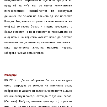
македонската современа позија и литература, но 
пред сѐ на луѓе кои со својот исклучителен 
интроспективен сензибилитет ги насетуваат 
динамичните текови на времето од кое преоѓаат. 
Воедно, Андреевски создава оживен паметник на 
оној кој во своето богато и плодно творештво го 
барал животот, но не и животот во творештвото, на 
оној начин на кој само човекот може да постане 
вистински поет, а поетот кој своето име го презема 
како единствена животна максима неретко  
заборава како да остане човек.
Извадоци:
КОНЕСКИ: ... Да не заборавам. Јас си мислев дека 
светот завршува со венецот на планините околу 
Небрегово. И, децата си велевме, често пати: Е, да се 
качиме онаму и со еден остен да го дупиме Господ. 
(Се смее). Меѓутоа, знаевме дека зад тој хоризонт 
има град, зашто нашите родители одеа на пазар в 