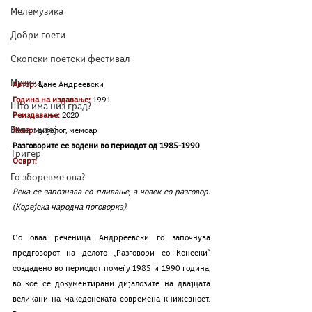
Мелемузика
Добри гости
Скопски поетски фестивал
Музика
Автор:
Цане Андреевски
Година на издавање:
 1991
Што има низ град?
Реиздавање:
2020
Бета-музеј
Жанр:
дијалог, мемоар
Разговорите се водени во периодот од 1985-1990
Тригер
Осврт: 
Го зборевме ова?
Река се запознава со пливање, а човек со разговор. 
(Корејска народна поговорка)
.
Со оваа реченица Андрреевски го започнува 
предговорот на делото „Разговори со Конески“ 
создадено во периодот помеѓу 1985 и 1990 година, 
во кое се документирани дијалозите на двајцата 
великани на македонската современа книжевност. 