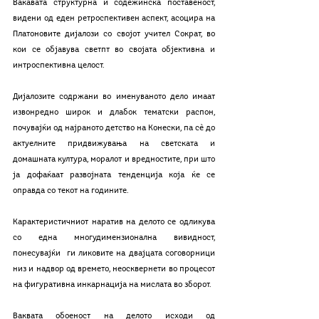
Вакавата структурна и содежинска поставеност, 
видени од еден ретроспективен аспект, асоцира на 
Платоновите дијалози со својот учител Сократ, во 
кои се објавува светпт во својата објективна и 
интроспективна целост.
Дијалозите содржани во именуваното дело имаат 
извонредно широк и длабок тематски распон, 
почувајќи од најраното детство на Конески, па сѐ до 
актуелните придвижувања на светската и 
домашната култура, моралот и вредностите, при што 
ја дофаќаат развојната тенденција која ќе се 
оправда со текот на годините.
Карактеристичниот наратив на делото се одликува 
со една многудимензионална вивидност, 
понесувајќи  ги ликовите на двајцата соговорници 
низ и надвор од времето, неосквернети во процесот 
на фигуративна инкарнација на мислата во зборот.
Ваквата обоеност на делото исходи од 