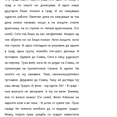
град и по нешто ни донесуваа. И едно наше 
другарче беше отишло в град. И ни кажуваше 
чудесни работи. Паметам дека ни кажуваше за тоа 
дека имало некакви жици, а на жиците стоеле 
врапчиња, па со стрели ги тепале врапчињата. (Се 
смее). Сето тоа беше за нас несфатливо. Ниеден од 
тие објекти не ни беше познат. Нити жиците, нити 
тие стрели. И, едно попладне се решивме да одиме 
в град, една група, можеби пет-шест дечиња. И 
тргнавме. Одевме до Сивец. Сега е таму рудникот 
за мермер. Тука веќе, кога ќе се дојде на Сивец, се 
преминува на прилепската страна. И, одиме. На 
никого не му кажавме. Така, самоиницијативно 
тргнавме. Дојдовме до Сивец. Таму нè догледа тој 
наш овчар Трајко. И, вели - кај одите, бе? - В град! - 
ние воопшто не запираме. А тој ни вели: Ееееееј, 
ене го волкот онаму! (Се смее). Вели: Клекнал на 
задните нозе и ве чека. - И, штом го чувме тоа - брзо 
назад! Ни помина желбата да го видиме градот. 
Инаку, мојата прва средба со градот навистина 