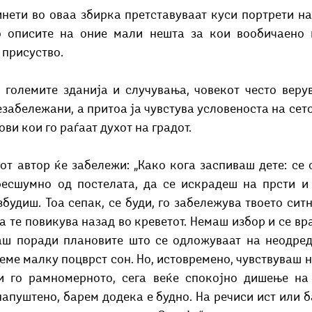
о описите на оние мали нешта за кои вообичаено н
 присуство.
забележани, а притоа ја чувстува условеноста на сето
ови кои го раѓаат духот на градот.
бесшумно од постелата, да се искрадеш на прсти и 
збудиш. Тоа сепак, се буди, го забележува твоето ситн
 те повикува назад во креветот. Немаш избор и се вра
аш поради плановите што се одложуваат на неодреде
еме малку поцврст сон. Но, истовремено, чувствуваш н
и го рамномерното, сега веќе спокојно дишење на 
апуштено, барем додека е будно. На речиси ист или б