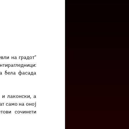
низ град?
Бета-музеј
тирагледници: 
а бела фасада 
т само на оној 
тови сочинети 