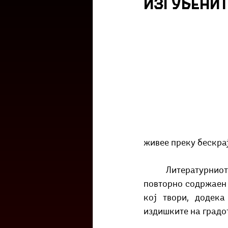
изгубенит
Културоглед
Мелемузика
Тригер
Го зборевме ова?
живее преку бескра
	Литературниот израз на Шопов е мошне експресивен, непосреден и лаконски, а 
повторно содржаен 
кој твори, додека
издишките на градот