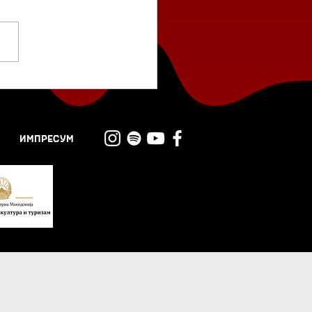
 се чита?: Храбра
ионална тројка
ИМПРЕСУМ