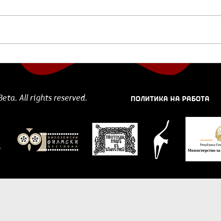
ШТО СЕ ЧИТА?:
Што
„Градинарот и смртта“
рег
од Георги Господинов ::
Животот и неговата
ПОЛИТИКА НА РАБОТА
ta. All rights reserved.
восхитувачка
краткотрајност