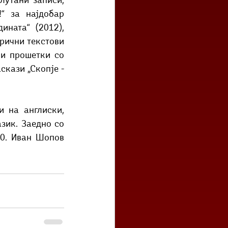
“ за најдобар 
ната“ (2012), 
рични текстови 
и прошетки со 
кази „Скопје - 
зик. Заедно со 
0. Иван Шопов 