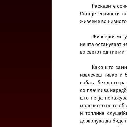
	Расказите сочинети во оваа збирка претставуваат куси портрети на „здивовите“ на 
Скопје сочинети в
живееме во нивното
	Живеејќи меѓу големите зданија и случувања, човекот често верува дека малите 
нешта остануваат не
во светот од тие миг
	Како што самиот автор ќе забележи: „Како кога заспиваш дете: се обидуваш да се 
извлечеш тивко и 
собата без да го ра
со плачлива наредба
што не ја покажув
малечкото не го обз
и топлина слушајќ
дозволува да биде н