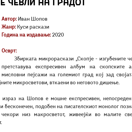
е чевли на градот
Добри гости
Скопски поетски фестивал
Музика
Што има 
Автор:
 Иван Шопов
Жанр:
 Куси раскази
Година на издавање:
 2020
Осврт:
	Збирката микрораскази „Скопје - изгубените чевли на градот“ 
претставува експресивен албум на скопските ан
мисловни пејсажи на големиот град кој зад својат
јните микросветови, вткаени во неговото дишење.
и бесконечен, подобен на писателскиот монолог позна
 чекори низ макросветот, живеејќи во малите све
.