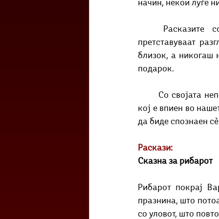
начин, некои луѓе н
	Расказите содржани во збирката „Скопје - изгубените чевли на градот“ 
претставуваат разг
близок, а никогаш 
подарок.
	Со својата непосредност Шопов несебично ни ги дарува портретите на оној живот 
кој е впиен во наше
да биде спознаен сѐ
Раскази:
Сказна за рибарот
Рибарот покрај Ва
празнина, што потоа
со уловот, што повт