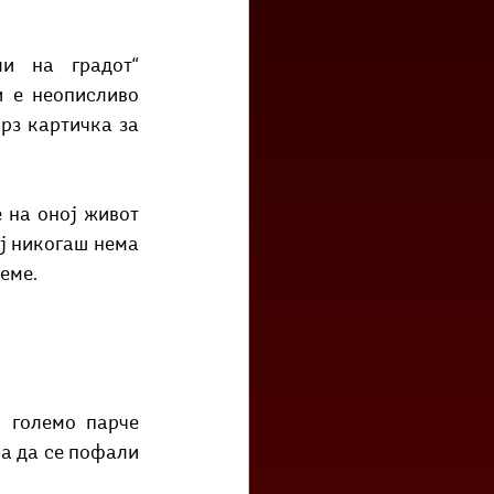
 е неописливо 
рз картичка за 
ј никогаш нема 
ееме.
 големо парче 
ма да се пофали 