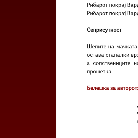
Рибарот покрај Вар
Рибарот покрај Вар
Сеприсутност
Шепите на мачката 
остава стапалки врз
а сопствениците н
прошетка.
Белешка за авторот
	Ив