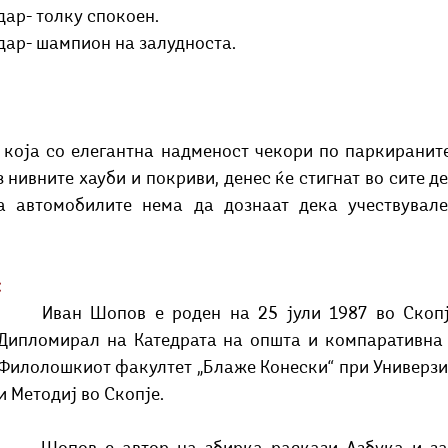
дар- толку спокоен.
дар- шампион на залудноста. 
која со елегантна надменост чекори по паркираните
 нивните хауби и покриви, денес ќе стигнат во сите дел
а автомобилите нема да дознаат дека учествувале
:
ан Шопов е роден на 25 јули 1987 во Скопје, Македонија. 
Дипломирал на Катедрата на општа и компаративна 
Филолошкиот факултет „Блаже Конески“ при Универзит
и Методиј во Скопје. 