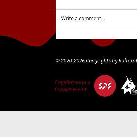
Write a comment...
Што се чита? :: „Борбите
и метаморфозите на
една жена“ од Едуар Луј
© 2020-2026 Copyrights by KulturaBe
Соработници и
поддржувачи: