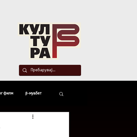
такт
ог филм
β-муабет
офски беседи
-