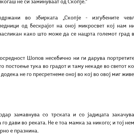
икогаш не си заминуваат од Скопје.“
ледници од бескрајот на оној микросвет кој нам ни
насликан како што може да се нацрта големот град в
то постоење тука во градот и таму некаде во светот ко
 додека не го пресретнеме оној во кој во овој миг жив
рдар замавнува со трската и со јадицата закачува
 го дави во реката. Не е тоа мамка за никого; и тој не
орно е празнина.