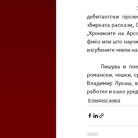
	Шоп
дебитантски прозе
збирката раскази„ 0
„Хрониките на Арс
фиќо или што научив
изгубените чевли на 
	Пишува и поезија и хаику. Расказите и песните му се преведени на англиски, 
романски, чешки, ср
Владимир Лукаш, в
работел и како уред
β-предлог книга