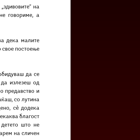
е говориме, а 
 свое постоење 
да излезеш од 
о предавство и 
ќаш, со лутина 
но, сѐ додека 
екаква благост 
детето што не 
арем на сличен 