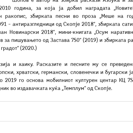
ов е автор на збирка раскази Азбука и залутани записи, 
2010 година, за која ја добил наградата „Новите!
н ракопис, збирката песни во проза „Меше на годи
91 – антиразгледници од Скопје 2018“, збирката сати
лан Новинарски 2018“, мини-книгата „Осум наративн
 за пишувањето од Застава 750“ (2019) и збирката рас
градот“ (2020.)
пски, хрватски, германски, словенечки и бугарски ја
о 2019 го основа мобилниот културен центар КЦ 75
ник во издавачката куќа „Темплум“ од Скопје. 