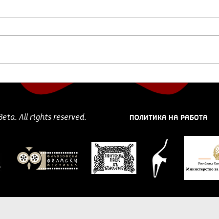
Предлог филм:
Пре
„Прозаични стихови“ на
ги 
Али Асгари и Алиреза
Ери
Катами
ПОЛИТИКА НА РАБОТА
ta. All rights reserved.