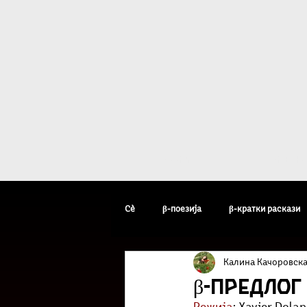
Дома
β - уметн
Сè
β-поезија
β-кратки раскази
Калина Качоровск
β-уметник на неделата
β-факто
β-предлог