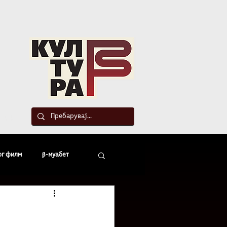
такт
ог филм
β-муабет
офски беседи