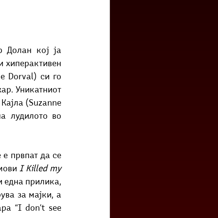
и хиперактивен 
 Dorval) си го 
ар. Уникатниот 
Кајла (Suzanne 
а лудилото во 
е е првпат да се 
мови 
I Killed my 
и една прилика, 
ва за мајки, а 
а “I don’t see 