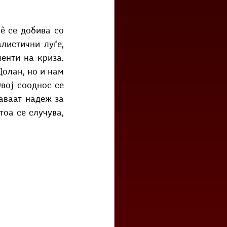
истични луѓе, 
нти на криза. 
олан, но и нам 
ој сооднос се 
ваат надеж за 
оа се случува, 