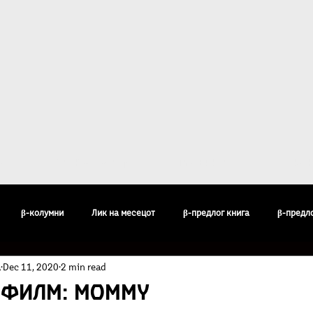
ост
За Култура β
Галерија
Кон
β-колумни
Лик на месецот
β-предлог книга
β-предл
а
Dec 11, 2020
2 min read
педија
Бисери
Воздишки
Огледи и разгледи
Филос
 филм: MOMMY