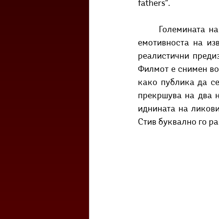
fathers”.
	Големината на овој филм е во човечноста на ликовите која пред сѐ се добива со 
емотивноста на изв
реалистични предиз
Филмот е снимен во 
како публика да се
прекршува на два н
иднината на ликови
Стив буквално го ра