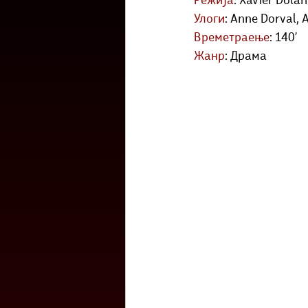
Режија
: Xavier Dolan
Културоглед
Мелемузика
Улоги
: Anne Dorval, 
Времетраење
: 140’
Жанр
: Драма
Тригер
Го зборевме ова?