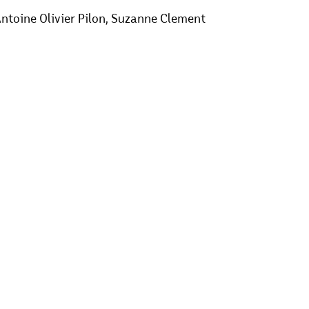
Добри гости
Скопски поетски фестивал
Музика
Што има 
Antoine Olivier Pilon, Suzanne Clement