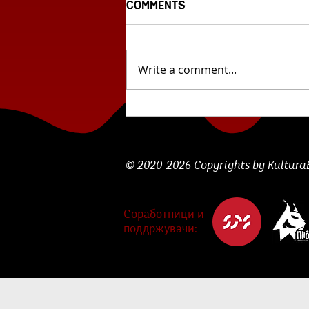
Comments
Write a comment...
Предлог филм:
,,Дервиши" на
режисерот Атанас Ацо
Петровски
© 2020-2026 Copyrights by KulturaBe
Соработници и
поддржувачи: