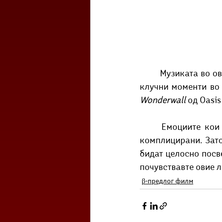
	Музиката во овој филм е важен дел, со тоа што дури три од песните кои означуваат 
клучни моменти во 
Wonderwall
 од Oasis
	Емоциите кои се чувствуваат при гледање на филмот се шарени, неусогласени и 
комплицирани. Зато
бидат целосно посве
почувствавте овие л
β-предлог филм