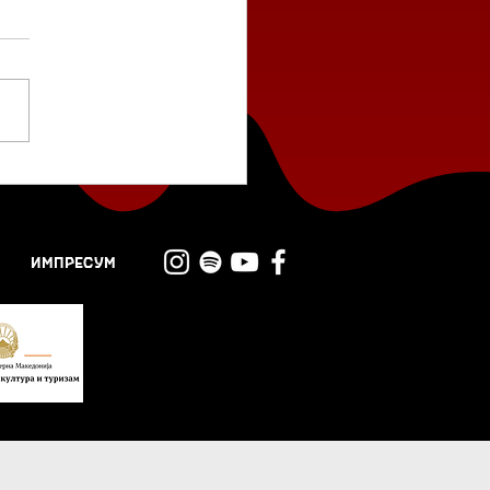
длог филм: „Затвори
очите“ од Виктор
се
ИМПРЕСУМ