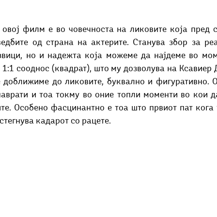
едбите од страна на актерите. Станува збор за реал
вици, но и надежта која можеме да најдеме во моме
1:1 сооднос (квадрат), што му дозволува на Ксавиер Д
 доближиме до ликовите, буквално и фигуративно. Ов
аврати и тоа токму во оние топли моменти во кои да
те. Особено фасцинантно е тоа што првиот пат кога т
стегнува кадарот со рацете. 