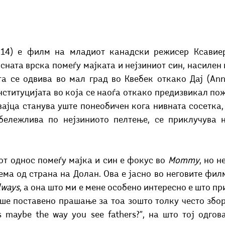
ната врска помеѓу мајката и нејзиниот син, насилен 
та се одвива во мал град во Квебек откако Дај (Anne
ституцијата во која се наоѓа откако предизвикал пож
ајца станува уште понеобичен кога нивната сосетка, 
абележлива по нејзиниото пелтење, се приклучува н
т однос помеѓу мајка и син е фокус во 
Mommy
, но н
ема од страна на Долан. Ова е јасно во неговите фил
lways
, а она што ми е мене особено интересно е што пр
ше поставено прашање за тоа зошто толку често збору
’s maybe the way you see fathers?”, на што тој одговар