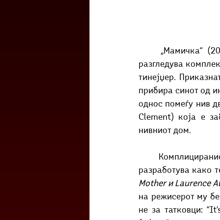
	„Мамичка“ (2014) е филм на младиот канадски режисер Ксавиер Долан кој ја 
разгледува комплекс
тинејџер. Приказна
прибира синот од ин
однос помеѓу нив дв
Clement) која е з
нивниот дом.
	Комплициранио
разработува како т
Mother и Laurence A
на режисерот му бе
не за татковци: “It