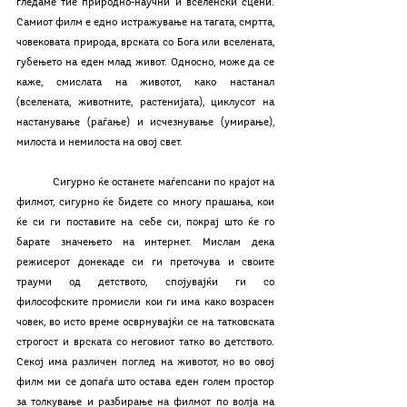
гледаме тие природно-научни и вселенски сцени. 
Самиот филм е едно истражување на тагата, смртта, 
човековата природа, врската со Бога или вселената, 
губењето на еден млад живот. Односно, може да се 
каже, смислата на животот, како настанал 
(вселената, животните, растенијата), циклусот на 
настанување (раѓање) и исчезнување (умирање), 
милоста и немилоста на овој свет.
	Сигурно ќе останете маѓепсани по крајот на 
филмот, сигурно ќе бидете со многу прашања, кои 
ќе си ги поставите на себе си, покрај што ќе го 
барате значењето на интернет. Мислам дека 
режисерот донекаде си ги преточува и своите 
трауми од детството, спојувајќи ги со 
философските промисли кои ги има како возрасен 
човек, во исто време осврнувајќи се на татковската 
строгост и врската со неговиот татко во детството. 
Секој има различен поглед на животот, но во овој 
филм ми се допаѓа што остава еден голем простор 
за толкување и разбирање на филмот по волја на 