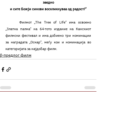
заедно
и сите Божји синови воскликнуваа од радост?”
	Филмот ,,The Tree of Life” има освоено 
,,Златна палма“ на 64-тото издание на Канскиот 
филмски фестивал и има добиено три номинации 
за наградата ,,Оскар”, меѓу кои и номинација во 
категоријата за најдобар филм.
β-предлог филм
See All
Related Posts