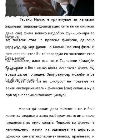
Мелемузика
Добри гости
	Теренс Малик е критикуван за неговиот 
Скопски поетски фестивал
начин на правење филмови, но сите ќе се согласат 
дека овој филм некако најдобро функционира во 
Музика
тој поетски стил на правење филмови, односно 
несекојдневниот начин на Малик. Јас овој филм и 
Што има низ град?
режисерски стил би го споредил со поетскиот стил 
Бета-музеј
на Тарковски, иако ова не е Тарковски (бидејќи 
Тарковски е Бог), сепак доста оргинален филм, кој 
Тригер
вреди да се погледне. Овој режисер можеби и се 
Го зборевме ова?
надминува себе си во циклусот на правење на 
вакви експериментални филмови (овој сепак и му е 
прв од експерименталниот циклус).
	Морам да кажам дека филмот и не е баш 
лесен за гледање и затоа разбирам зошто имал мала 
гледаноста во кино салите. Тешкото во филмот е 
нелинеарниот начин на одвивање на дејството, 
односно самата експерименталност, враќањето и 