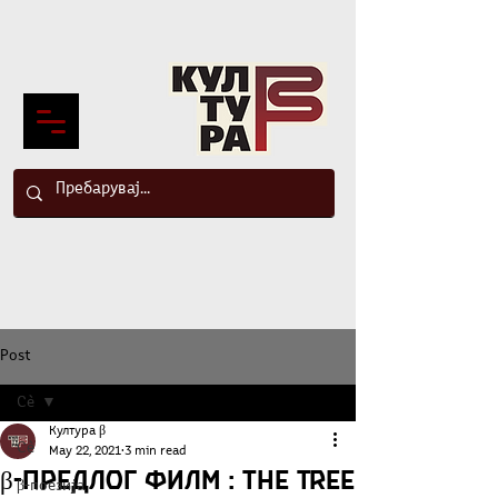
Post
Сè
Култура β
Сè
May 22, 2021
3 min read
β-предлог филм : The Tree
β-поезија