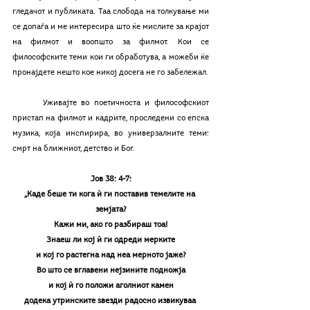
гледачот и публиката. Таа слобода на толкување ми 
се допаѓа и ме интересира што ќе мислите за крајот 
на филмот и воопшто за филмот. Кои се 
философските теми кои ги обработува, а можеби ќе 
пронајдете нешто кое никој досега не го забележал. 
	Уживајте во поетичноста и философскиот 
пристап на филмот и кадрите, проследени со епска 
музика, која инспирира, во универзалните теми: 
смрт на ближниот, детство и Бог. 
Јов 38: 4-7:
,,Каде беше ти кога ѝ ги поставив темелите на 
земјата?
Кажи ми, ако го разбираш тоа!
Знаеш ли кој ѝ ги одреди мерките
и кој го растегна над неа мерното јаже?
Во што се вглавени нејзините подножја
и кој ѝ го положи аголниот камен
додека утринските ѕвезди радосно извикуваа 