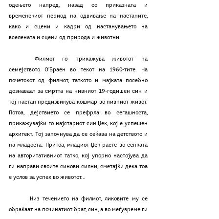
одењето напред, назад со приказната и 
временскиот период на одвивање на настаните, 
како и сцени и кадри од настанувањето на 
вселената и сцени од природа и животни. 
	Филмот го прикажува животот на 
семејството О’Браен во текот на 1960-тите. На 
почетокот од филмот, таткото и мајката посебно 
дознаваат за смртта на нивниот 19-годишен син и 
тој настан предизвикува кошмар во нивниот живот. 
Потоа, дејствието се префрла во сегашноста, 
прикажувајќи го најстариот син Џек, кој е успешен 
архитект. Тој започнува да се сеќава на детството и 
на младоста. Притоа, младиот Џек расте во сенката 
на авторитативниот татко, кој упорно настојува да 
ги направи своите синови силни, сметајќи дека тоа 
е услов за успех во животот...
	Низ течението на филмот, ликовите му се 
обраќаат на починатиот брат, син, а во меѓувреме ги 