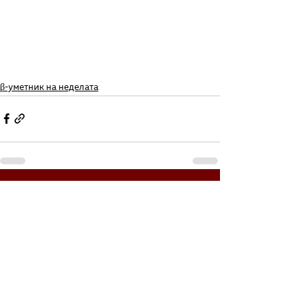
β-уметник на неделата
See All
Related Posts