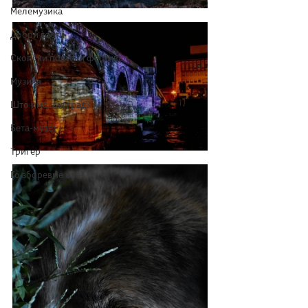
Мелемузика
Добри гости
Скопски поетски фестивал
Музика
Што има низ град?
Бета-музеј
Тригер
Го зборевме ова?