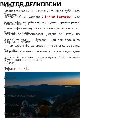
Виктор Велковски
β-кратки раскази
Овонеделниот (5-11.10.2020) уметник од рубриката 
β-колумни
ẞ-уметник на неделата е 
Виктор Велковски
! ,,Јас 
фотографирам веќе неколку години, правам разни 
Лик на месецот
фотографии на најразлични теми и уживам во секој 
β-предлог книга
момент со фотоапаратот. Додека се шетам по 
скопските улици и булевари или пак додека го 
β-предлог филм
пијам кафето, фотоапаратот ми  е секогаш  во ранец 
β-муабет
за ако некој момент или композиција ми се допадне 
да можам засекогаш да ја зачувам. "- ни раскажа 
β-уметник на неделата
Виктор.
β-фактопедија
Бисери
Воздишки
Огледи и разгледи
Философски беседи
Културоглед