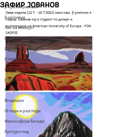
Зафир Јованов
β-кратки раскази
Оваа недела (12.7. - 18.7.2021) како наш  β-уметник е 
β-колумни
Зафир Јованов кој е студент по дизајн и 
мултимедија на American University of Europe - FON 
Лик на месецот
SKOPJE. 
β-предлог книга
β-предлог филм
β-муабет
β-уметник на неделата
β-фактопедија
Бисери
Воздишки
Огледи и разгледи
Философски беседи
Културоглед