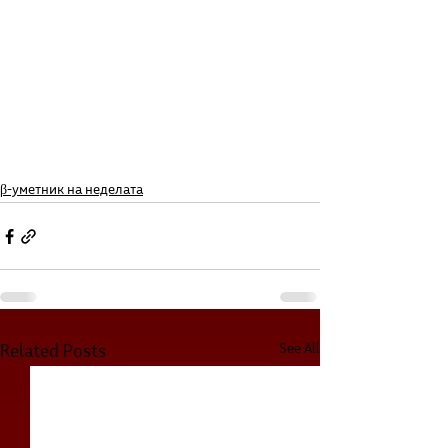
β-уметник на неделата
See All
Related Posts