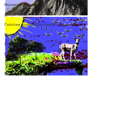
Мелемузика
Добри гости
Скопски поетски фестивал
Музика
Што има низ град?
Бета-музеј
Тригер
Го зборевме ова?