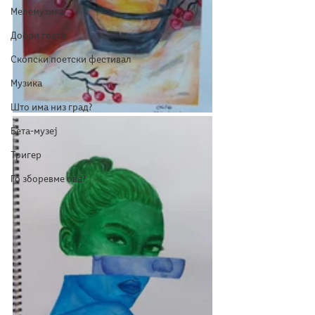
Мелемузика
Добри гости
Скопски поетски фестивал
Музика
Што има низ град?
Бета-музеј
Тригер
Го зборевме ова?