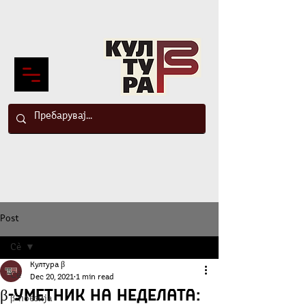
Post
Сè
Култура β
Сè
Dec 20, 2021
1 min read
β-Уметник на неделата:
β-поезија