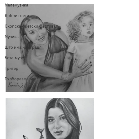
Мелемузика
Добри гости
Скопски поетски фестивал
Музика
Што има низ град?
Бета-музеј
Тригер
Го зборевме ова?