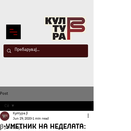
Post
Сè
Култура β
Сè
Jun 29, 2020
1 min read
β-Уметник на неделата:
β-поезија