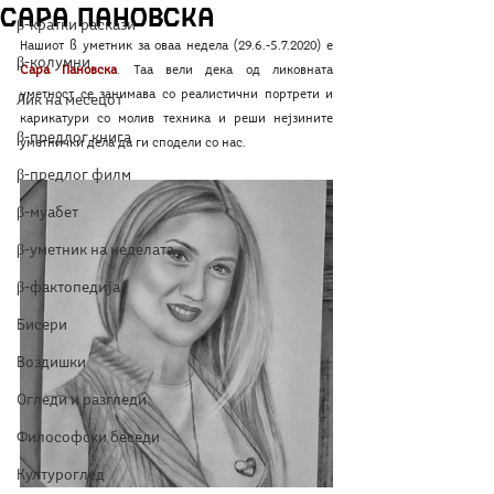
Сара Пановска
β-кратки раскази
Нашиот ß уметник за оваа недела (29.6.-5.7.2020) е 
β-колумни
Сара Пановска
. Таа вели дека од ликовната 
уметност се занимава со реалистични портрети и 
Лик на месецот
карикатури со молив техника и реши нејзините 
β-предлог книга
уметнички дела да ги сподели со нас. 
β-предлог филм
β-муабет
β-уметник на неделата
β-фактопедија
Бисери
Воздишки
Огледи и разгледи
Философски беседи
Културоглед