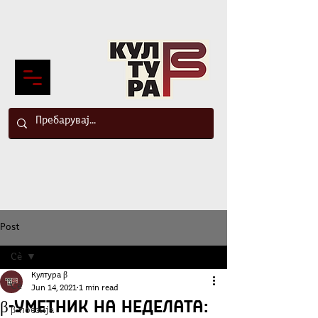
Post
Сè
Култура β
Сè
Jun 14, 2021
1 min read
β-Уметник на неделата:
β-поезија