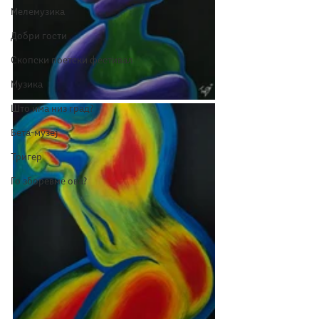
Мелемузика
Добри гости
Скопски поетски фестивал
Музика
Што има низ град?
Бета-музеј
Тригер
Го зборевме ова?