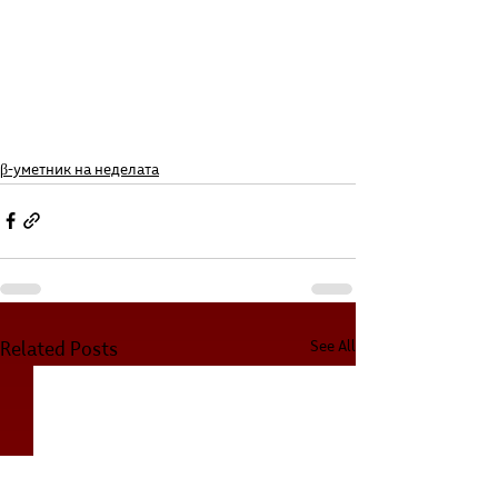
β-уметник на неделата
See All
Related Posts