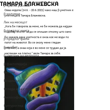
Тамара Блажевска
β-кратки раскази
Оваа недела (14.6. - 20.6.2021) како наш β-уметник е 
β-колумни
уметницата Тамара Блажевска.
Лик на месецот
„Кога би говорела за мене, не би можела да најдам 
β-предлог книга
подобар епитет за да се опишам отколку што само 
би кажала дека уметноста е оноа кое ме води по 
β-предлог филм
патот на животот. Во се околу мене гледам 
β-муабет
уметност, а онаа која е во мене се трудам да ја 
насликам на платно.” вели Тамара за себе.
β-уметник на неделата
β-фактопедија
Бисери
Воздишки
Огледи и разгледи
Философски беседи
Културоглед