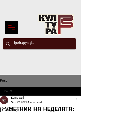
Post
Сè
Култура β
Сè
Sep 27, 2021
1 min read
β-Уметник на неделата:
β-поезија