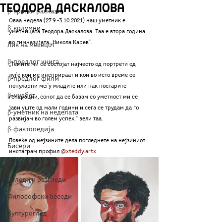
Теодора Даскалова
β-кратки раскази
Оваа недела (27.9.-3.10.2021) наш уметник е 
β-колумни
уметницата Теодора Даскалова. Таа е втора година 
во гимназијата „Никола Карев“. 
Лик на месецот
β-предлог книга
„Темите ми се состојат најчесто од портрети од 
луѓе кои ме инсприраат и кои во исто време се 
β-предлог филм
популарни меѓу младите или пак постарите 
β-муабет
генерации, сонот да се бавам со уметност ми се 
јави уште од мали години и сега се трудам да го 
β-уметник на неделата
развијам во голем успех.“ вели таа.
β-фактопедија
Повеќе од нејзините дела погледнете на нејзиниот 
Бисери
инстаграм профил 
@xteddy.artx
Воздишки
Огледи и разгледи
Философски беседи
Културоглед