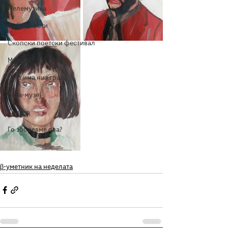
Мелемузика
Добри гости
Скопски поетски фестивал
Музика
Што има низ град?
Бета-музеј
Тригер
Го зборевме ова?
β-уметник на неделата