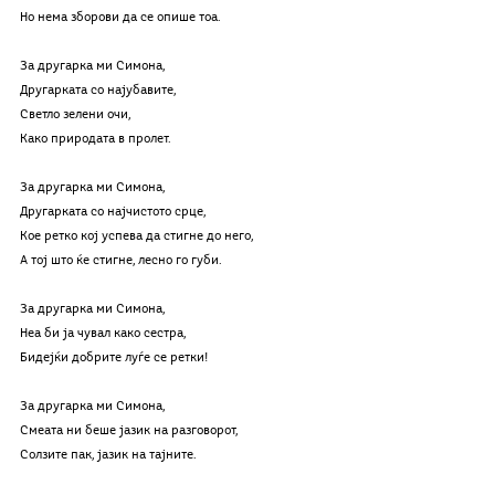
Но нема зборови да се опише тоа.
За другарка ми Симона,
Другарката со најубавите,
Светло зелени очи,
Како природата в пролет.
За другарка ми Симона,
Другарката со најчистото срце,
Кое ретко кој успева да стигне до него,
А тој што ќе стигне, лесно го губи.
За другарка ми Симона,
Неа би ја чувал како сестра,
Бидејќи добрите луѓе се ретки!
За другарка ми Симона,
Смеата ни беше јазик на разговорот,
Солзите пак, јазик на тајните.