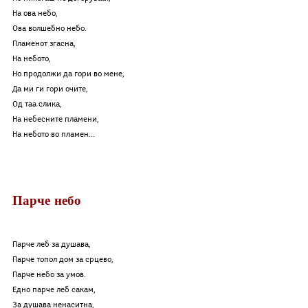
На ова небо,
Ова волшебно небо.
Пламенот згасна,
На небото,
Но продолжи да гори во мене,
Да ми ги гори очите,
Од таа слика,
На небесните пламени,
На небото во пламен...
Парче небо
Парче леб за душава,
Парче топол дом за срцево,
Парче небо за умов.
Едно парче леб сакам,
За душава ненаситна,