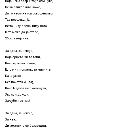
Која нема збор што ја опишува,
Нема сликар што може,
Да го наслика тоа совршенство,
Таа перфекција,
Нема ниту песна, ниту нота,
Што може да ја отпее,
Убоста нејзина.
За една, за некоја,
Која срцето ми го топи,
Како мраз на сонце,
Што ми ги сплеткува мислите,
Како јазол,
Без почеток и крај,
Како Медуза ме скаменува,
Јас сум до уши,
Заљубен во неа!
За една, за некоја,
За неа...
Дијамантите се безвредни,