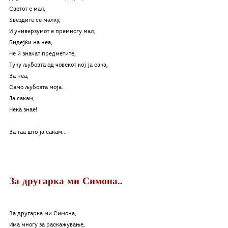
Светот е мал,
Ѕвездите се малку,
И универзумот е премногу мал,
Бидејќи на неа,
Не ѝ значат предметите,
Туку љубовта од човекот кој ја сака,
За неа,
Само љубовта моја.
Ја сакам,
Нека знае!
За таа што ја сакам...
За другарка ми Симона...
За другарка ми Симона,
Има многу за раскажување,