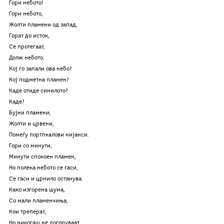
Гори небото!
Гори небото,
Жолти пламени од запад,
Горат до исток,
Се протегаат,
Долж небото.
Кој го запали ова небо?
Кој подметна пламен?
Каде отиде синилото?
Каде?
Бујни пламени,
Жолти и црвени,
Помеѓу портпкалови нијанси.
Гори со минути,
Минути спокоен пламен,
Но полека небото се гаси,
Се гаси и црнило останува.
Како изгорена шума,
Со мали пламенчиња,
Кои треперат,
Но никогаш не догоруваат,