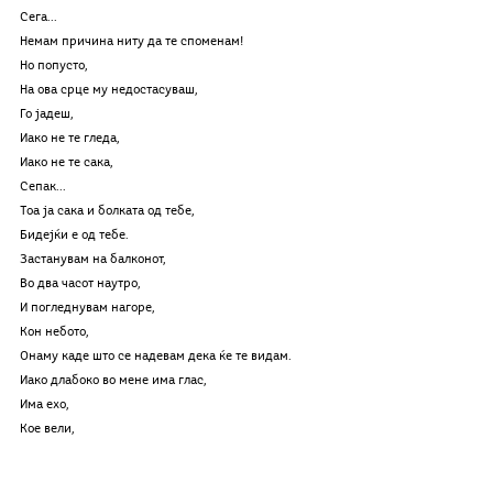
Сега...
Немам причина ниту да те споменам!
Но попусто,
На ова срце му недостасуваш,
Го јадеш,
Иако не те гледа,
Иако не те сака,
Сепак...
Тоа ја сака и болката од тебе,
Бидејќи е од тебе.
Застанувам на балконот,
Во два часот наутро,
И погледнувам нагоре,
Кон небото,
Онаму каде што се надевам дека ќе те видам.
Иако длабоко во мене има глас,
Има ехо,
Кое вели,
„Не гледај и не барај ја,
Таа замина,