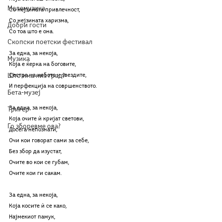
Мелемузика
Со нејзината привлечност,
Со нејзината харизма,
Добри гости
Со тоа што е она.
Скопски поетски фестивал
За една, за некоја,
Музика
Која е ќерка на боговите,
Што има низ град?
Сестра на небото и ѕвездите,
И перфекција на совршенството.
Бета-музеј
За една, за некоја,
Тригер
Која очите ѝ кријат светови,
Го зборевме ова?
Досега непознати,
Очи кои говорат сами за себе,
Без збор да изустат,
Очите во кои се губам,
Очите кои ги сакам.
За една, за некоја,
Која косите ѝ се како,
Најмекиот памук,