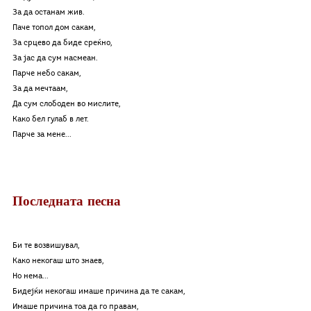
За да останам жив.
Паче топол дом сакам,
За срцево да биде среќно,
За јас да сум насмеан.
Парче небо сакам,
За да мечтаам,
Да сум слободен во мислите,
Како бел гулаб в лет.
Парче за мене...
Последната песна
Би те возвишувал,
Како некогаш што знаев,
Но нема...
Бидејќи некогаш имаше причина да те сакам,
Имаше причина тоа да го правам,