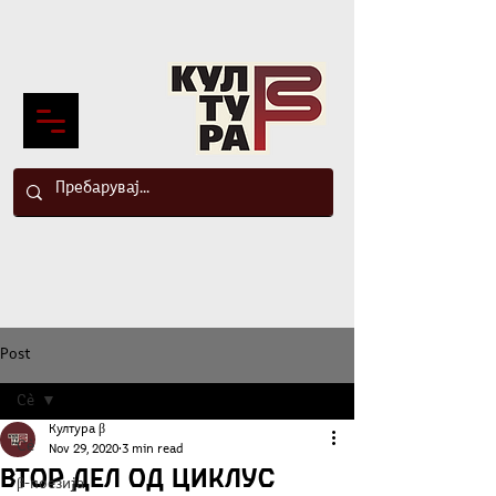
Post
Сè
Култура β
Сè
Nov 29, 2020
3 min read
Втор дел од Циклус
β-поезија