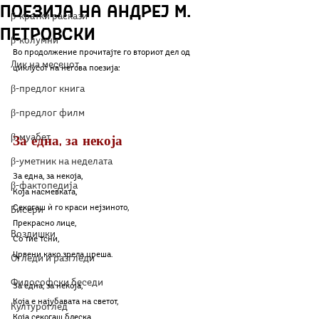
поезија на Андреј М.
β-кратки раскази
Петровски
β-колумни
Во продолжение прочитајте го вториот дел од 
Лик на месецот
циклусот на негова поезија:
β-предлог книга
β-предлог филм
β-муабет
За една, за некоја
β-уметник на неделата
За една, за некоја,
β-фактопедија
Која насмевкaта,
Секогаш ѝ го краси нејзиното,
Бисери
Прекрасно лице,
Воздишки
Со тие тсни,
Црвени како зрела цреша.
Огледи и разгледи
Философски беседи
За една, за некоја,
Која е најубавата на светот,
Културоглед
Која секогаш блеска,