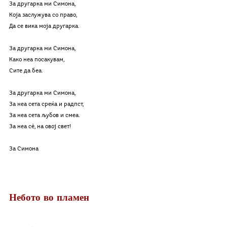
За другарка ми Симона,
Која заслужува со право,
Да се вика моја другарка.
За другарка ми Симона,
Како неа посакувам,
Сите да беа.
За другарка ми Симона,
За неа сета среќа и радпст,
За неа сета љубов и смеа.
За неа сè, на овој свет!
За Симона
Небото во пламен