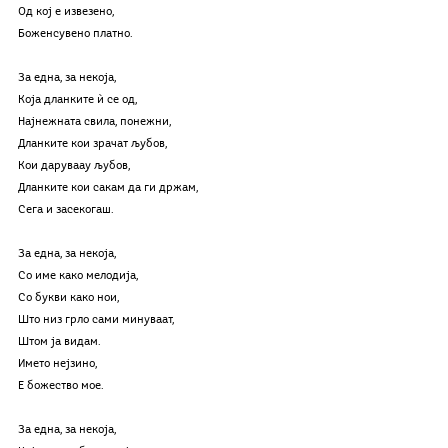
Од кој е извезено,
Боженсувено платно.
За една, за некоја,
Која дланките ѝ се од,
Најнежната свила, понежни,
Дланките кои зрачат љубов,
Кои даруваау љубов,
Дланките кои сакам да ги држам,
Сега и засекогаш.
За една, за некоја,
Со име како мелодија,
Со букви како нои,
Што низ грло сами минуваат,
Штом ја видам.
Името нејзино,
Е божество мое.
За една, за некоја,