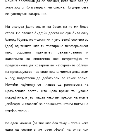
момент престанав да се плашам, исто така без да 
знам зошто. Кога заврши, ми олесна. Но, дури сега 
се чувствувам катарзично.
Ми станува јасно зошто ми беше, па не ми беше 
страв. Се плашев бидејќи досега не сум била олку 
блиску (буквално – физички и умствено) соочена со 
(дел) од темите што ги третираше перформансот 
како родовиот идентитет, транзитирањето и 
живеењето во општество кое непрестајно те 
предизвикува да крвариш во најсуровите облици 
на преживување – за овие нешта мислев дека знам 
многу, подготвена да дебатирам во секое време. 
Можеби најмногу се плашев од ранливоста на 
Бразилските сестри што цело време танцуваше 
покрај нив, а јас гледав како им пркоси на моите 
„либеарлни ставови“ за прашањата што ги поттикна 
перформансот.
Во еден момент (за тие што беа таму – тогаш кога 
една од сестрите им рече „Фала“ на оние кои 