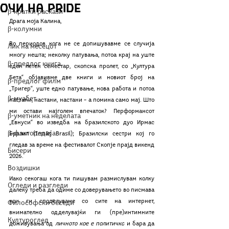
очи на Pride
β-кратки раскази
Драга моја Калина,
β-колумни
Во периодов кога не се допишувавме се случија 
Лик на месецот
многу нешта; неколку патувања, потоа крај на уште 
β-предлог книга
еден летен семестар, скопска пролет, со „Култура 
Бета“ објавивме две книги и новиот број на 
β-предлог филм
„Тригер“, уште едно патување, нова работа и потоа 
β-муабет
настани, настани, настани – а помина само мај. Што 
ми остави најголем впечаток? Перформансот 
β-уметник на неделата
„Евнуси“ во изведба на бразилското дуо Ирмас 
β-фактопедија
Бразил (Irmãs Brasil); Бразилски сестри кој го 
гледав за време на фестивалот Скопје прајд викенд 
Бисери
2026.
Воздишки
Иако секогаш кога ти пишувам размислувам колку 
Огледи и разгледи
далеку треба да одиме со доверувањето во писмава 
кои ги споделуваме со сите на интернет, 
Философски беседи
внимателно одделувајќи ги (пре)интимните 
Културоглед
доживувања од 
личното кое е политичко
 и бара да 