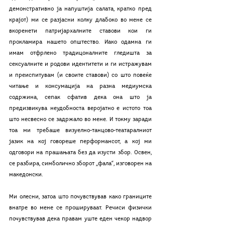
демонстративно ја напуштија салата, кратко пред 
крајот) ми се разјасни колку длабоко во мене се 
вкоренети патријархалните ставови кои ги 
прокламира нашето општество. Иако одамна ги 
имам отфрлено традицоналните гледишта за 
сексуалните и родови идентитети и ги истражувам 
и преиспитувам (и своите ставови) со што повеќе 
читање и консумација на разна медиумска 
содржина, сепак сфатив дека она што ја 
предизвикува неудобноста веројатно е истото тоа 
што несвесно се задржало во мене. И токму заради 
тоа ми требаше визуелно-танцово-театаралниот 
јазик на кој говореше перформансот, а кој ми 
одговори на прашањата без да изусти збор. Освен, 
се разбира, симболично зборот „фала“, изговорен на 
македонски.
Ми олесни, затоа што почувствував како границите 
внатре во мене се прошируваат. Речиси физички 
почувствував дека правам уште еден чекор надвор 