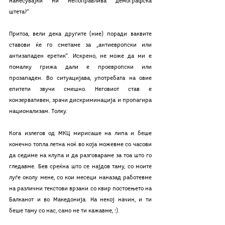
нанесувајќи ни непоправлива демографска 
штета?“
Притоа, вели дека другите (ние) поради ваквите 
ставови ќе го сметаме за „антиевропски или 
антизападен еретик“. Искрено, не може да ми е 
помалку грижа дали е проевропски или 
прозападен. Во ситуацијава, употребата на овие 
епитети звучи смешно. Неговиот став е 
конзервативен, зрачи дискриминација и пропагира 
национализам. Толку.
Кога излегов од МКЦ мирисаше на липа и беше 
конечно топла летна ноќ во која можевме со часови 
да седиме на клупа и да разговараме за тоа што го 
гледавме. Бев среќна што се најдов таму, со моите 
луѓе околу мене, со кои месеци наназад работевме 
на различни текстови врзани со квир постоењето на 
Балканот и во Македонија. На некој начин, и ти 
беше таму со нас, само не ти кажавме, :).