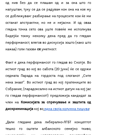
од нив без да се плашам од и за она што го 
напуштам, туку се да се радувам кон она на кое му 
се доближувам: разбирање на процесите кои ќе ми 
останат апстрактни, но не и нејасни. И од оваа 
гледна точка сето ова уште повеќе ме исполнува 
бидејќи токму неколку дена пред да го гледам 
перформаност, влегов во дискусија зошто (како што 
кажаа) голи газови 
се 
уметност.
Факт е дека перформансот го гледав во Скопје. Во 
истиот град во кој во сабота (20 јуни) ќе се одржи 
седмата Парада на гордоста под слоганот „Сите 
нека знаат“. Во истиот град во кој пратениците во 
Собрание, (парадоксално на истиот датум на кој јас 
го гледав перформансот!) предложија кандидат за 
член на 
Комисијата за спречување и заштита од 
дискриминација
 кој во
една своја колумна пишува
:
„Дали гледаме дека либерално-ЛГБТ концептот 
тешко го оштети албанското семејно ткиво, 