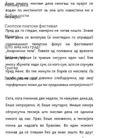
биде речено, мислам дека секогаш на крајот се 
Мелемузика
водам по инстинктот за она што 
навистина 
ми е 
Добри гости
значајно.
Скопски поетски фестивал
Пред да го гледам, намерно не читав ништо. Знаев 
Музика
само дека се вклопува (и очигледно го оправда!) 
годинешниот тематски фокус на фестивалот 
Што има низ град?
„Анархични тела“. Повеќе од половина од времето 
Бета-музеј
додека траеше (а траеше сигурно еден час) бев 
многу збунета: каде сум, со кого сум, што се случува 
Тригер
пред мене. Во тие минути се борев со мислата: 
Па 
Го зборевме ова?
зарем јас не сум доволно слободоумна, зар овој 
перформанс може да ми предизивка непријатност?
Сега, кога поминаа две недели, ти кажувам дека да, 
беше непријатно. И, беше неугодно. Имаше некоја 
сѐприсутна тензија што мислам дека не одмина 
никого од нас. Прво беше неизвесно, а тензијата 
почна да надоаѓа во бранови. Во еден момент 
почнав да се плашам без да знам зошто. Во друг 