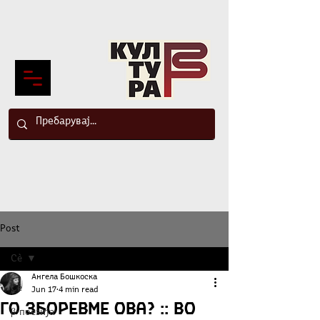
Post
Сè
Ангела Бошкоска
Сè
Jun 17
4 min read
Го зборевме ова? :: Во
β-поезија