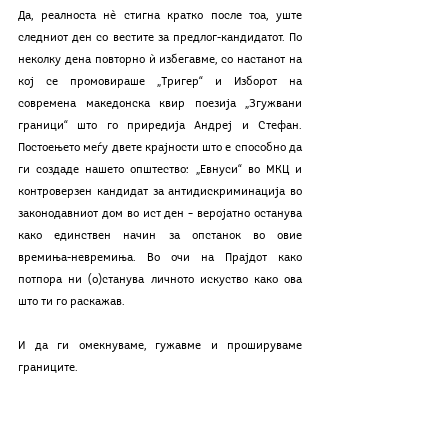
Да, реалноста нѐ стигна кратко после тоа, уште 
следниот ден со вестите за предлог-кандидатот. По 
неколку дена повторно ѝ избегавме, со настанот на 
кој се промовираше „Тригер“ и Изборот на 
современа македонска квир поезија „Згужвани 
граници“ што го приредија Андреј и Стефан. 
Постоењето меѓу двете крајности што е способно да 
ги создаде нашето општество: „Евнуси“ во МКЦ и 
контроверзен кандидат за антидискриминација во 
законодавниот дом во ист ден – веројатно останува 
како единствен начин за опстанок во овие 
времиња-невремиња. Во очи на Прајдот како 
потпора ни (о)станува личното искуство како ова 
што ти го раскажав.
И да ги омекнуваме, гужавме и прошируваме 
границите.
Се радувам да те видам наскоро (конечно!),
Со многу љубов, А.