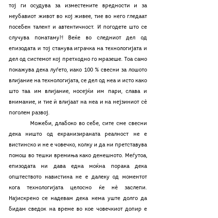
тој ги осудува за изместените вредности и за  
неубавиот живот во кој живее, тие во него гледаат 
посебен талент и автентичност. И погодете што се 
случува понатаму?! Веќе во следниот дел од 
епизодата и тој станува играчка на технологијата и 
дел од системот кој претходно го мразеше. Тоа само 
покажува дека луѓето, иако 100 % свесни за лошото 
влијание на технологијата, се дел од неа и исто како 
што таа им влијание, носејќи им пари, слава и 
внимание, и тие ѝ влијаат на неа и на нејзиниот сè 
поголем развој.
 	Можеби, длабоко во себе, сите сме свесни 
дека ништо од екранизираната реалност не е 
вистинско и не е човечко, колку и да ни претставува 
помош во тешки времиња како денешното. Меѓутоа, 
епизодата ни дава една моќна порака дека 
општеството навистина не е далеку од моментот 
кога технологијата целосно ќе нè заслепи. 
Најискрено се надевам дека нема уште долго да 
бидам сведок на време во кое човечкиот допир е 