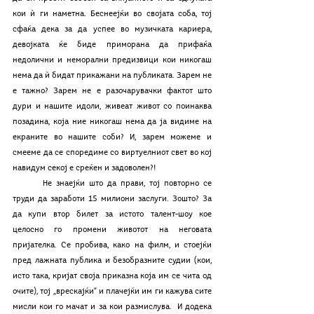
кои ѝ ги наметна. Беснеејќи во својата соба, тој 
сфаќа дека за да успее во музичката кариера, 
девојката ќе биде приморана да прифаќа 
недолични и неморални предизвици кои никогаш 
нема да ѝ бидат прикажани на публиката. Зарем не 
е тажно? Зарем не е разочарувачки фактот што 
дури и нашите идоли, живеат живот со поинаква 
позадина, која ние никогаш нема да ја видиме на 
екраните во нашите соби? И, зарем можеме и 
смееме да се споредиме со виртуелниот свет во кој 
навидум секој е среќен и задоволен?! 
	Не знаејќи што да прави, тој повторно се 
труди да заработи 15 милиони заслуги. Зошто? За 
да купи втор билет за истото талент-шоу кое 
целосно го промени животот на неговата 
пријателка. Се пробива, како на филм, и стоејќи 
пред лажната публика и безобразните судии (кои, 
исто така, кријат своја приказна која им се чита од 
очите), тој „врескајќи“ и плачејќи им ги кажува сите 
мисли кои го мачат и за кои размислува.  И додека 