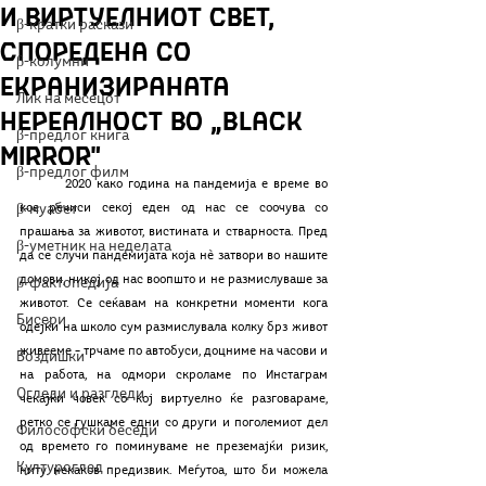
и виртуелниот свет,
β-кратки раскази
споредена со
β-колумни
екранизираната
Лик на месецот
нереалност во „Black
β-предлог книга
Mirror"
β-предлог филм
	2020 како година на пандемија е време во 
β-муабет
кое речиси секој еден од нас се соочува со 
прашања за животот, вистината и стварноста. Пред 
β-уметник на неделата
да се случи пандемијата која нè затвори во нашите 
домови, никој од нас воопшто и не размислуваше за 
β-фактопедија
животот. Се сеќавам на конкретни моменти кога 
Бисери
одејќи на школо сум размислувала колку брз живот 
живееме – трчаме по автобуси, доцниме на часови и 
Воздишки
на работа, на одмори скроламе по Инстаграм 
Огледи и разгледи
чекајќи човек со кој виртуелно ќе разговараме, 
ретко се гушкаме едни со други и поголемиот дел 
Философски беседи
од времето го поминуваме не преземајќи ризик, 
Културоглед
ниту некаков предизвик. Меѓутоа, што би можела 