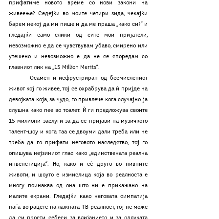
прифатиме новото време со нови закони на 
живеење? Седејќи во моите четири ѕида, чекајќи 
барем некој да ми пише и да ме праша „како си?“ и 
гледајќи само слики од сите мои пријатели, 
невозможно е да се чувствувам убаво, смирено или 
утешено и невозможно е да не се споредам со 
главниот лик на „15 Million Merits“. 
	Осамен и исфрустриран од бесмислениот 
живот кој го живее, тој се охрабрува да ѝ пријде на 
девојката која, за чудо, го привлече кога случајно ја 
слушна како пее во тоалет. Ѝ ги предложува своите 
15 милиони заслуги за да се пријави на музичкото 
талент-шоу и кога таа се двоуми дали треба или не 
треба да го прифати неговото наследство, тој го 
опишува нејзиниот глас како „единствената реална 
инвенстиција“. Но, како и сè друго во нивните 
животи, и шоуто е измислица која во реалноста е 
многу поинаква од она што ни е прикажано на 
малите екрани. Гледајќи како неговата симпатија 
паѓа во рацете на лажната ТВ-реалност, тој не може 
да си прости себеси за влијанието и за одлуката 