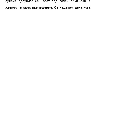
луксуз, одлуките се носат под голем притисок, а 
животот е само привидение. Се надевам дека кога 
навистина ќе помине кризата со коронавирусот, 
сите ќе ѝ се вратиме на вистинската природа и 
нашите екранизирани соби ќе служат само за 
спиење. А животот!? Животот ќе биде резервиран 
само за уживање! 
β-колумни
See All
Related Posts