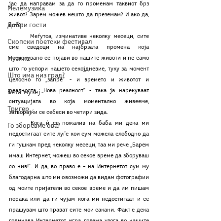
јас да направам за да го променам таквиот брз 
Мелемузика
живот? Зарем можев нешто да преземам? И ако да, 
Добри гости
што?! 
	Меѓутоа, изминативе неколку месеци, сите 
Скопски поетски фестивал
сме сведоци на најбрзата промена која 
Музика
неочекувано се појави во нашите животи и не само 
што го успори нашето секојдневие, туку за момент 
Што има низ град?
целосно го „запре“ - и времето и животот и 
реалноста. „Нова реалност“ - така ја нарекуваат 
Бета-музеј
ситуацијата во која моментално живееме, 
Тригер
затворајќи се себеси во четири ѕида. 
	Кога ѝ се пожалив на баба ми дека ми 
Го зборевме ова?
недостигаат сите луѓе кои сум можела слободно да 
ги гушкам пред неколку месеци, таа ми рече „Барем 
имаш Интернет, можеш во секое време да зборуваш 
со нив!“. И да, во право е – на Интернетот сум му 
благодарна што ми овозможи да видам фотографии 
од моите пријатели во секое време и да им пишам 
порака или да ги чујам кога ми недостигаат и се 
прашувам што прават сите мои сакани. Факт е дека 