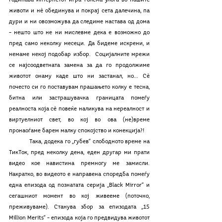
годинава Интернетот игра голема улога во нашите 
животи и нè обединува и покрај сета далечина, па 
дури и ни овозможува да следиме настава од дома 
– нешто што не ни мислевме дека е возможно до 
пред само неколку месеци. Да бидеме искрени, и 
немаме некој подобар избор.  Социјалните мрежи 
се најсоодветната замена за да го продолжиме 
животот онаму каде што ни застанал, но... Сè 
почесто си го поставувам прашањето колку е тесна, 
битна или застрашувачка границата помеѓу 
реалноста која сè повеќе наликува на нереалност и 
виртуелниот свет, во кој во ова (не)време 
пронаоѓаме барем малку спокојство и конекција?! 
 	Така, додека го „губев“ слободното време на 
ТикТок, пред неколку дена, еден другар ми прати 
видео кое навистина премногу ме замисли. 
Накратко, во видеото е направена споредба помеѓу 
една епизода од познатата серија „Black Mirror“ и 
сегашниот момент во кој живееме (поточно, 
преживуваме). Станува збор за епизодата „15 
Million Merits“ – епизода која го предвидува животот 