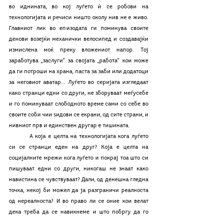
во иднината, во кој луѓето ѝ се робови на 
технологијата и речиси ништо околу нив не е живо. 
Главниот лик во епизодата ги поминува своите 
денови возејќи механички велосипед и создавајќи 
измислена моќ преку вложениот напор. Тој 
заработува „заслуги“ за својата „работа“ кои може 
да ги потроши на храна, паста за заби или додатоци 
за неговиот аватар... Луѓето во серијата изгледаат 
како странци едни со други, не зборуваат меѓусебе 
и го поминуваат слободното време сами со себе во 
своите соби чии ѕидови се екрани, од сите страни, и 
нивниот прв и единствен другар е тишината. 
	А која е целта на технологијата кога луѓето 
си се странци еден на друг? Која е целта на 
социјалните мрежи кога луѓето и покрај тоа што си 
пишуваат едни со други, никогаш не знаат како 
навистина се чувствуваат? Дали, од денешна гледна 
точка, некој би можел да ја разграничи реалноста 
од нереалноста? И во право ли се оние кои велат 
дека треба да се навикнеме и што побргу да го 