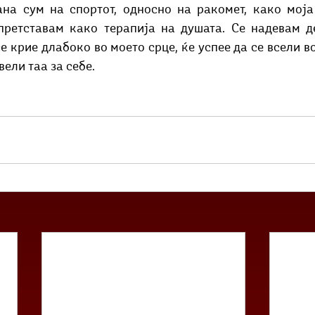
на сум на спортот, односно на ракомет, како моја 
претставам како терапија на душата. Се надевам де
е крие длабоко во моето срце, ќе успее да се всели во
вели таа за себе. 