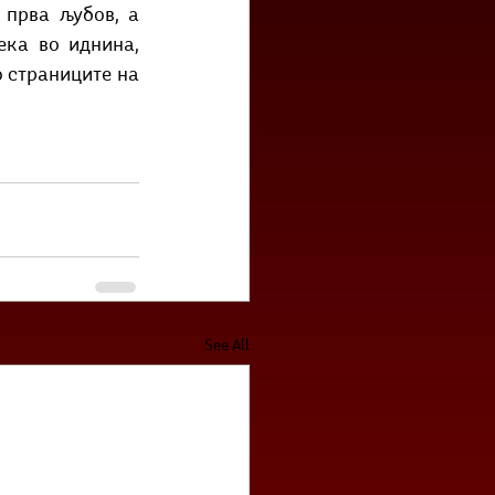
прва љубов, а 
ка во иднина, 
 страниците на 
See All