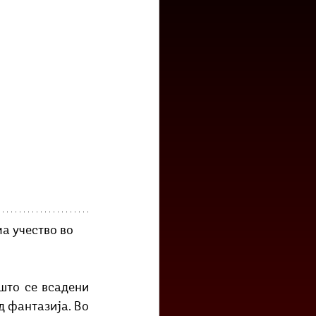
низ град?
Бета-музеј
а учество во 
што се всадени 
д фантазија. Во 