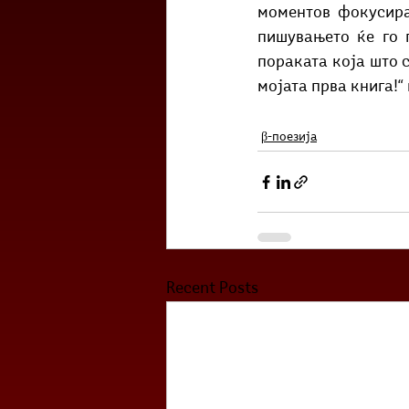
моментов фокусира
пишувањето ќе го 
пораката која што с
мојата прва книга!“ 
β-поезија
Recent Posts