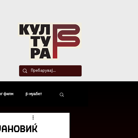
такт
ог филм
β-муабет
офски беседи
јановиќ