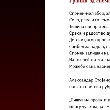
Гранки од спом
Културоглед
Мелемузика
Спомен-мал збор, зл
Село, река и големо 
Тригер
Го зборевме ова?
Тишина пропратена 
Среќа и радост во д
Детски џагор произл
симбол за радост, н
Спомен запишан на е
Иако среќата згасна
Можеби сака насмев
Александар Стојанов
нашата поетска руб
„Пишувам проза и п
многу чувства, јас 