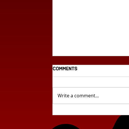
Comments
Write a comment...
Циклус млада
словенечка поезија: „Сѐ
што забележувам...“ од