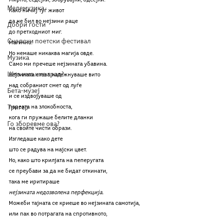
Мирно, седејќи, зборувајќи, бдеејќи.
Мелемузика
Како ничиј туѓ живот
да не бил во нејзини раце
Добри гости
до претходниот миг.
Скопски поетски фестивал
Магично. 
Но немаше никаква магија овде.
Музика
Само ми пречеше нејзината убавина. 
Што има низ град?
Нејзината става натежнуваше вито 
над собраниот смет од луѓе
Бета-музеј
и се издвојуваше од 
Тригер
пареата на злокобноста,
кога ги пружаше белите дланки
Го зборевме ова?
на своите чисти образи.
Изгледаше како дете
што се радува на мајски цвет.
Но, како што крилјата на пеперугата
се преубави за да не бидат откинати,
така ме иритираше 
нејзината недозволена перфекција. 
Можеби тајната се криеше во нејзината самотија,
или пак во потрагата на спротивното,