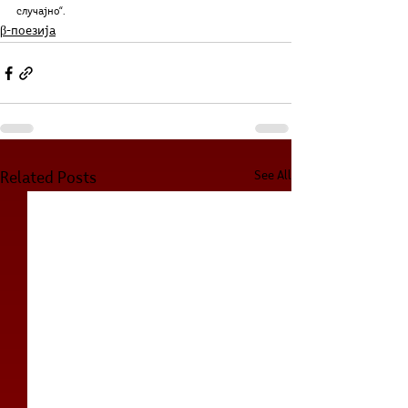
случајно“. 
β-поезија
See All
Related Posts