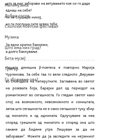
што за миг заборави на ветувањето кое си го даде 
Мелемузика
еднаш на себе?
Добри гости
Ти не слушаше никој,
но ги послуша сите освен тебе.
Скопски поетски фестивал
Музика
За едни кратки бакнежи,
Што има низ град?
а долго бакнување.
Бета-музеј
Нашата денешна β-поетеса е повторно Марија 
Тригер
Чурлинова. За себе таа го вели следното ,,Верувам 
Го зборевме ова?
во слободата на пеперутките. Заглавена во светот 
на розевата боја, барајки дел од периодот на 
романтизмот во сегашноста. Го гледам светот како 
спој на возможното, невозможното и соништата, 
затоа што сегашноста не е само сегашност туку збир 
од минатото и од иднината. Одлучуваме за неа 
според грешките од минатото и според она што 
сакаме да бидеме утре. Пишувам за да не 
заборавам". Можете да ја заследите на нејзиниот 