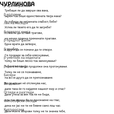
Чурлинова
β-кратки раскази
Требаше ли да заврши ова вака,
β-колумни
зарем тоа беше единствената твоја мака?
Те победи ли нејзината слабост, бебе?
Лик на месецот
Успеа ли твоето его да те загребе?
β-предлог книга
Успеа ли да остави трагови,
на нечии одамна преминати прагови.
β-предлог филм
Едни врати да затвори,
β-муабет
а други да се помачи да ги отвори.
Се продаде за себе-олеснување,
β-уметник на неделата
толку ли беше лесно тоа заминување?
β-фактопедија
Та сега во сон да продолжи она прогонување.
Толку ли не се познававме,
Бисери
па во се друго да се препознаваме.
Воздишки
Во се што не нè отсликува нас,
дали така ќе го најдеме нашиот мир и спас?
Огледи и разгледи
Дали утеха за век тоа ќе ни биде,
или пак еднаш ќе си признаеме на глас,
Философски беседи
дека ни јас ни ти не бевме само лош час.
Културоглед
Дали моите зборови толку не ти значеа тебе,