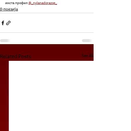
инста профил 
@_nylanadorazoe_
β-поезија
See All
Related Posts