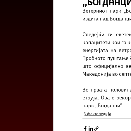
,,Богданц
Културоглед
Мелемузика
Ветерниот парк „Бо
издига над Богданци
Тригер
Го зборевме ова?
Следејќи ги светс
капацитети кои го к
енергијата на ветр
Пробното пуштање б
што официјално ве
Македонија во септ
Во првата половина
струја. Ова е реко
парк ,,Богданци”.
β-фактопедија