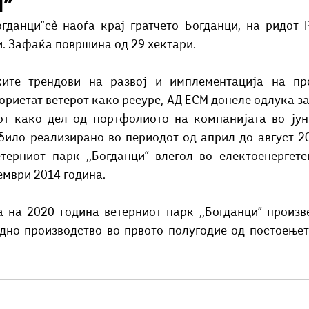
и”
Добри гости
Скопски поетски фестивал
Музика
Што има 
гданци“сè наоѓа крај гратчето Богданци, на ридот Р
. Зафаќа површина од 29 хектари. 
ките трендови на развој и имплементација на про
ористат ветерот како ресурс, АД ЕСМ донеле одлука за
от како дел од портфолиото на компанијата во јуни
ило реализирано во периодот од април до август 201
терниот парк ,,Богданци“ влегол во електоенергетс
ември 2014 година.
 на 2020 година ветерниот парк ,,Богданци” произв
рдно производство во првото полугодие од постоењет