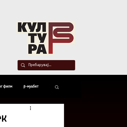
такт
ог филм
β-муабет
офски беседи
рк