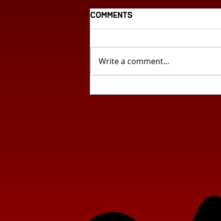
Comments
Write a comment...
Еко-фактопедија: Ден
на планетата Земја