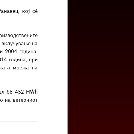
низ град?
Бета-музеј
анавец, кој сè 
изводствените 
 вклучување на 
 2004 година. 
4 година, при 
ката мрежа на 
ел 68 452 MWh 
о на ветерниот 