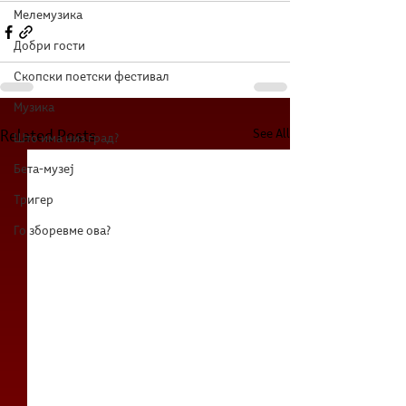
Мелемузика
Добри гости
Скопски поетски фестивал
Музика
See All
Related Posts
Што има низ град?
Бета-музеј
Тригер
Го зборевме ова?