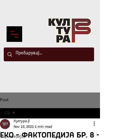
Post
Сè
Култура β
Сè
Nov 18, 2021
1 min read
Еко – фактопедија бр. 8 -
β-поезија