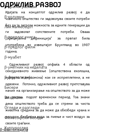
Одржлив развој
β-кратки раскази
Идејата на концептот одржлив развој е да  
β-колумни
човечкото општество ги задоволува своите потреби 
без да ја загрози можноста за идните генерации да 
Лик на месецот
ги задоволат сопствените потреби. Овааа 
β-предлог книга
,,официјална дефиниција” за првпат била 
употребена во извештајот Брунтланд во 1987 
β-предлог филм
година.
β-муабет
 Одржливиот развој опфаќа 4 области од 
β-уметник на неделата
секојдневното живеење (општествена еколошка, 
β-фактопедија
културна и економска) кои се испреплетени, а не 
одвоени.  Поточно, одржливиот развој претставува  
Бисери
начин на организирање на општеството за да може 
Воздишки
да опстои  подолг временски период. Тоа значи 
дека општеството треба да се стреми за чиста 
Огледи и разгледи
животна средина за да може да обезбеди храна и 
ресурси, безбедна вода за пиење и чист воздух за 
Философски беседи
своите граѓани.
Културоглед
β-фактопедија