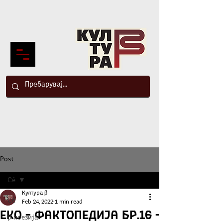
Post
Сè
Култура β
Сè
Feb 24, 2022
1 min read
Еко – фактопедија бр.16 -
β-поезија