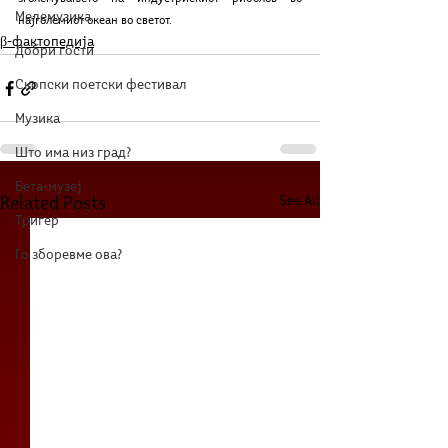
Мелемузика
најголемиот океан во светот. 
β-фактопедија
Добри гости
Скопски поетски фестивал
Музика
Што има низ град?
Бета-музеј
See All
Related Posts
Тригер
Го зборевме ова?