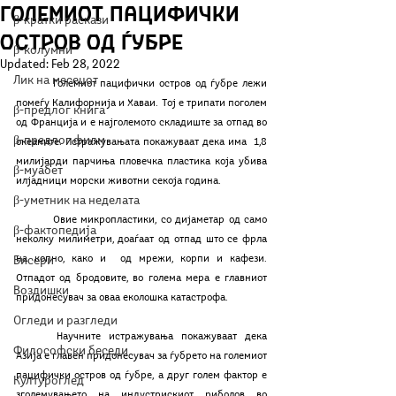
Големиот пацифички
β-кратки раскази
остров од ѓубре
β-колумни
Updated:
Feb 28, 2022
Лик на месецот
	Големиот пацифички остров од ѓубре лежи 
помеѓу Калифорнија и Хаваи. Тој е трипати поголем 
β-предлог книга
од Франција и е најголемото складиште за отпад во 
β-предлог филм
океаните. Истражувањата покажуваат дека има  1,8 
милијарди парчиња пловечка пластика која убива 
β-муабет
илјадници морски животни секоја година.
β-уметник на неделата
	Овие микропластики, со дијаметар од само 
β-фактопедија
неколку милиметри, доаѓаат од отпад што се фрла 
на копно, како и  од мрежи, корпи и кафези. 
Бисери
Отпадот од бродовите, во голема мера е главниот 
Воздишки
придонесувач за оваа еколошка катастрофа.
Огледи и разгледи
	Научните истражувања покажуваат дека  
Философски беседи
Азија е главен придонесувач за ѓубрето на големиот 
пацифички остров од ѓубре, а друг голем фактор е 
Културоглед
зголемувањето на индустрискиот риболов во 