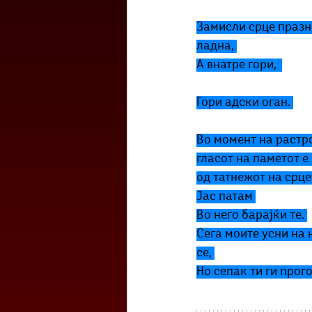
Замисли срце празн
ладна, 
А внатре гори,  
Гори адски оган. 
Во момент на растро
гласот на паметот е
од татнежот на срцет
Јас патам 
Во него барајќи те. 
Сега моите усни на 
се, 
Но сепак ти ги прог