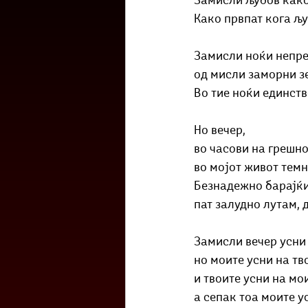
Замисли љубов како
Културоглед
Мелемузика
Како првпат кога љу
Замисли ноќи непре
Тригер
Го зборевме ова?
од мисли заморни з
Во тие ноќи единств
Но вечер,
во часови на грешн
во мојот живот темн
Безнадежно барајќи
пат залудно лутам, 
Замисли вечер усни 
но моите усни на тво
и твоите усни на мои
а сепак тоа моите ус