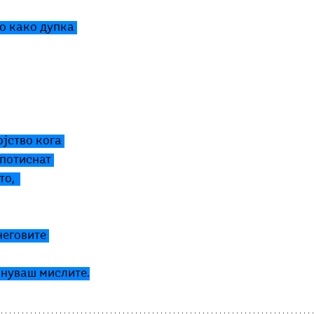
о како дупка 
јство кога 
 потиснат 
о,  
неговите 
онуваш мислите.