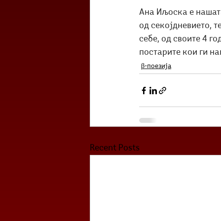
Ана Иљоска е нашата
од секојдневието, т
себе, од своите 4 го
постарите кои ги на
β-поезија
Recent Posts