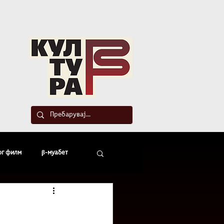
такт
ог филм
β-муабет
офски беседи