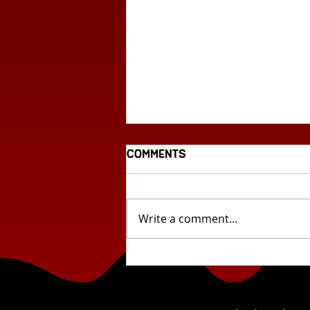
Comments
Write a comment...
Циклус млада
словенечка поезија: „Сѐ
што забележувам...“ од
Лара Божак