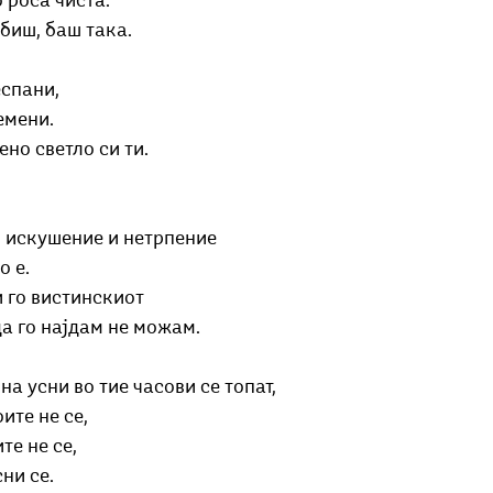
 роса чиста.
Добри гости
Скопски поетски фестивал
Музика
Што има 
биш, баш така.
спани,
емени.
ено светло си ти.
о искушение и нетрпение
о е.
 го вистинскиот
да го најдам не можам.
на усни во тие часови се топат,
ите не се,
те не се,
ни се. 