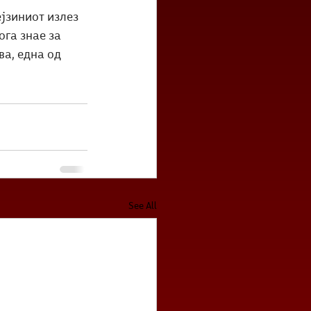
јзиниот излез 
га знае за 
ва, една од 
See All