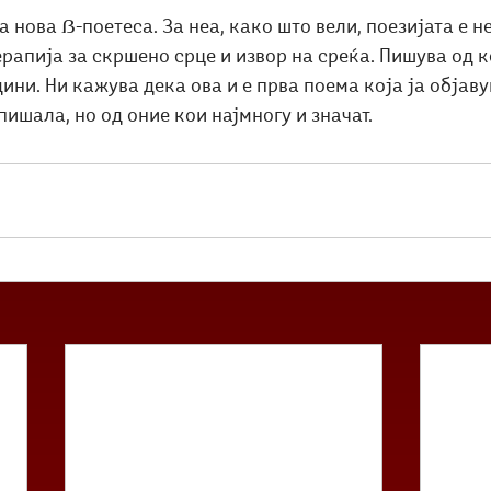
 нова ẞ-поетеса. За неа, како што вели, поезијата е не
ерапија за скршено срце и извор на среќа. Пишува од ко
дини. Ни кажува дека ова и е прва поема која ја објаву
пишала, но од оние кои најмногу и значат.