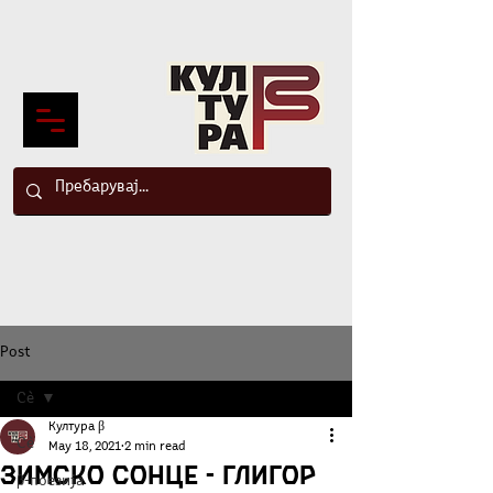
Post
Сè
Култура β
Сè
May 18, 2021
2 min read
Зимско сонце - Глигор
β-поезија