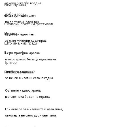
секому 3 желби вредна.
Мелемузика
Добри гости
Ех да сум еден слон,
па да тежам  еден тон.
Скопски поетски фестивал
Музика
Ех да сум еден лав,
за сите животни крал-прав.
Што има низ град?
Бета-музеј
Ех да сум една мравка
што со зрното бега од една чавка.
Тригер
Го зборевме ова?
Зимата е ладна,
за некои животни сезона гадна.
Оставете надвор храна,
шегите нека бидат на страна.
Грижете се за животните и оваа зима,
секогаш а не само дури снег има.