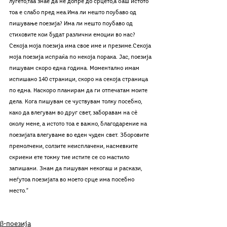
луѓето,таа знае да не допре до срцето,а баш истото 
тоа е слабо пред неа.Има ли нешто поубаво од 
пишување поезија? Има ли нешто поубаво од 
стиховите кои будат различни емоции во нас? 
Секоја моја поезија има свое име и презиме.Секоја 
моја поезија испраќа по некоја порака. Јас, поезија 
пишувам скоро една година. Моментално имам 
испишано 140 страници, скоро на секоја страница 
по една. Наскоро планирам да ги отпечатам моите 
дела. Кога пишувам се чуствувам толку посебно, 
како да влегувам во друг свет, заборавам на сè 
околу мене, а истото тоа е важно, благодарение на 
поезијата влегуваме во еден чуден свет. Зборовите 
премолчени, солзите неисплачени, насмевките 
скриени ете токму тие истите се со мастило 
запишани. Знам да пишувам некогаш и раскази, 
меѓутоа поезијата во моето срце има посебно 
место.“
β-поезија