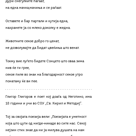
Дури снегулките паѓаат,
на една мачка,мачиња и се раѓаат.
Оставете и бар партали и кутија една,
нахранете ја со млеко доколку е жедна.
Животните секое добро го ценат,
не дозволувајте да бидат цвеќиња што венат.
Токму вие луѓето бидете Сонцето што оваа зима 
нив ќе ги грее,
секое пиле во знак на благодарност секое утро 
понатаму ќе ви пее.
Глигор Глигоров е поет кој доаѓа од Неготино, има 
18 години и учи во СОУ „Св. Кирил и Методиј“. 
Тој за својата поезија вели: „Поезијата е уметност 
која што цути од нигде-никаде во сите нас. Секој 
нејзин стих знае да ни ја милува душата на нам 