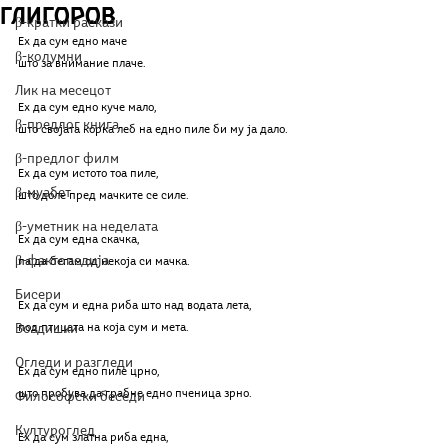
Глигоров
β-кратки раскази
Ех да сум едно маче
β-колумни
што за внимание плаче.
Лик на месецот
Ех да сум едно куче мало,
β-предлог книга
што својата корка леб на едно пиле би му ја дало.
β-предлог филм
Ех да сум истото тоа пиле,
β-муабет
што доле пред мачките се силе.
β-уметник на неделата
Ех да сум една скачка,
β-фактопедија
па да бегам од некоја си мачка.
Бисери
Ех да сум и една риба што над водата лета,
Воздишки
под птицата на која сум и мета.
Огледи и разгледи
Ех да сум едно пиле црно,
што пробува да грабне едно пченица зрно.
Философски беседи
Културоглед
Ех да сум златна риба една,