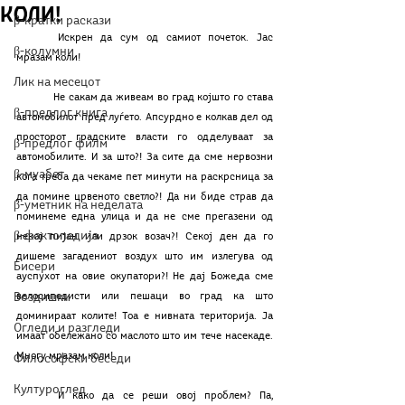
коли!
β-кратки раскази
	Искрен да сум од самиот почеток. Јас 
β-колумни
мразам коли!
Лик на месецот
	Не сакам да живеам во град којшто го става 
β-предлог книга
автомобилот пред луѓето. Апсурдно е колкав дел од 
просторот градските власти го одделуваат за 
β-предлог филм
автомобилите. И за што?! За сите да сме нервозни 
β-муабет
кога треба да чекаме пет минути на раскрсница за 
да помине црвеното светло?! Да ни биде страв да 
β-уметник на неделата
поминеме една улица и да не сме прегазени од 
β-фактопедија
некој пијан или дрзок возач?! Секој ден да го 
дишеме загадениот воздух што им излегува од 
Бисери
ауспухот на овие окупатори?! Не дај Боже,да сме 
Воздишки
велосипедисти или пешаци во град ка што 
доминираат колите! Тоа е нивната територија. Ја 
Огледи и разгледи
имаат обележано со маслото што им тече насекаде. 
Многу мразам коли!
Философски беседи
Културоглед
	И како да се реши овој проблем? Па, 