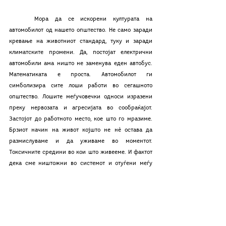
	Мора да се искорени културата на 
автомобилот од нашето општество. Не само заради 
кревање на животниот стандард, туку и заради 
климатските промени. Да, постојат електрични 
автомобили ама ништо не заменува еден автобус. 
Математиката е проста. Автомобилот ги 
симболизира сите лоши работи во сегашното 
општество. Лошите меѓучовечки односи изразени 
преку нервозата и агресијата во сообраќајот. 
Застојот до работното место, кое што го мразиме. 
Брзиот начин на живот којшто не нѐ остава да 
размислуваме и да уживаме во моментот. 
Токсичните средини во кои што живееме. И фактот 
дека сме ништожни во системот и отуѓени меѓу 
себе. Реформи, ве молам!
	П.С. Имам возачка дозвола. 
β-колумни