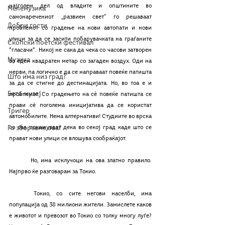
најголем дел од владите и општините во 
Мелемузика
самонаречениот „развиен свет” го решаваат 
Добри гости
проблемот со градење на нови автопати и нови 
улици за да се засити побарувачката на граѓаните 
Скопски поетски фестивал
*гласачи*. Никој не сака да чека со часови затворен 
Музика
во еден квадратен метар со загаден воздух. Оди на 
нерви, па логично е да се направаат повеќе патишта 
Што има низ град?
за да се стигне до дестинацијата. Но, во тоа е и 
Бета-музеј
проблемот. Со градењето на сѐ повеќе патишта се 
прави сѐ поголема иницијатива да се користат 
Тригер
автомобилите. Нема алтернативи! Студиите во врска 
Го зборевме ова?
со ова покажуваат дека во секој град каде што се 
прават нови улици се влошува сообраќајот.
	Но, има исклучоци на ова златно правило. 
Најпрво ќе разговарам за Токио. 
	Токио, со сите негови населби, има 
популација од 38 милиони жители. Замислете каков 
е животот и превозот во Токио со толку многу луѓе? 