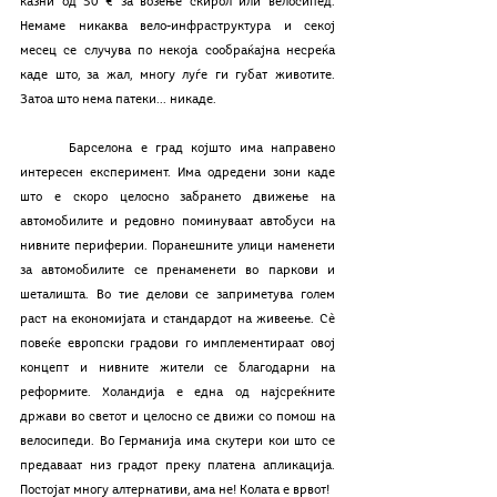
казни од 50 € за возење скирол или велосипед.  
Немаме никаква вело-инфраструктура и секој 
месец се случува по некоја сообраќајна несреќа 
каде што, за жал, многу луѓе ги губат животите. 
Затоа што нема патеки... никаде. 
	Барселона е град којшто има направено 
интересен експеримент. Има одредени зони каде 
што е скоро целосно забрането движење на 
автомобилите и редовно поминуваат автобуси на 
нивните периферии. Поранешните улици наменети 
за автомобилите се пренаменети во паркови и 
шеталишта. Во тие делови се заприметува голем 
раст на економијата и стандардот на живеење. Сѐ 
повеќе европски градови го имплементираат овој 
концепт и нивните жители се благодарни на 
реформите. Холандија е една од најсреќните 
држави во светот и целосно се движи со помош на 
велосипеди. Во Германија има скутери кои што се 
предаваат низ градот преку платена апликација. 
Постојат многу алтернативи, ама не! Колата е врвот! 