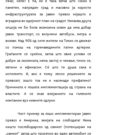
Ужас, нели? Е па, не е така затоа што Токио е 
паметен, напреден град и масовно ја користи 
инфраструктурата за јавен превоз којашто е 
вградена во идејниот план на градот. Никаква друга 
опција не би била возможна освен да има добар 
јавен транспорт, со вклучени автобуси, метра и 
возови. Над 90% од сите жители на Токио се движат 
со помош на горенаведените патни артерии. 
Граѓаните се среќни, затоа што овие услови се 
добри за околината, нема застој и чекање, точни се, 
евтини и ефикасни. Сѐ што ти душа сака е 
исполнето. И, ако е толку лесно решението за 
превозот, зошто тоа не е насекаде прифатено? 
Причината е лошата имплементација од страна на 
властите. А се знае влијанието на големите 
компании врз нивните одлуки. 
	Чист пример за лошо имплементиран јавен 
превоз е Америка, земјата на слободата! Нема 
ништо послободарско од самиот (потенцирам на 
„самиот“ затоа што просечно во еден автомобил се 