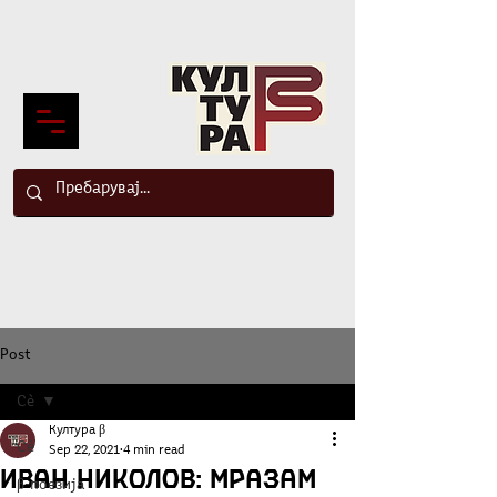
Post
Сè
Култура β
Сè
Sep 22, 2021
4 min read
Иван Николов: Мразам
β-поезија