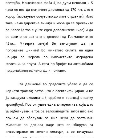
состојба. Моментално фаќа 4, па дури некогаш и 5 
часа со воз да поминете дистанца од 170 км, што е 
хорор (изразувам сочувство до сите студенти). Исто 
така, нема директна линија и мора да се прекачите 
во Велес (а тоа е уште еден дополнителен час) и да 
се возите со воз што е донесен од Германците во 
45та... Мизерна земја! Ве замолувам да ги 
поправите шините! Во минатото силата на една 
нација се мерела по километрите изградена 
железничка пруга. А сега по бројот на автомобили 
по домаќинство, некогаш и по човек.
	За движење во градовите убаво е да се 
користи трамвај затоа што е електрифициран и не 
ја загадува околината (подобро е трамвај отколку 
тролејбус). Постои уште една алтернатива која што 
ја одбегнувам, а тоа се велосипедите, затоа што ако 
почнам да зборувам за нив нема да застанам. 
Живееме во држава каде што се зборува за 
инвестирање во зелени сектори, а се пишуваат 