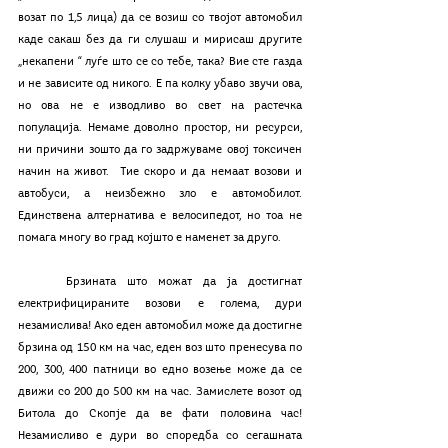
возат по 1,5 лица) да се возиш со твојот автомобил 
каде сакаш без да ги слушаш и мирисаш другите 
„некапени “ луѓе што се со тебе, така? Вие сте газда  
и не зависите од никого. Е па колку убаво звучи ова, 
но ова не е изводливо во свет на растечка 
популација. Немаме доволно простор, ни ресурси, 
ни причини зошто да го задржуваме овој токсичен 
начин на живот.  Тие скоро и да немаат возови и 
автобуси, а неизбежно зло е автомобилот. 
Единствена алтернатива е велосипедот, но тоа не 
помага многу во град којшто е наменет за друго.
	Брзината што можат да ја достигнат 
електрифицираните возови е голема, дури 
незамислива! Ако еден автомобил може да достигне 
брзина од 150 км на час, еден воз што пренесува по 
200, 300, 400 патници во едно возење може да се 
движи со 200 до 500 км на час. Замислете возот од 
Битола до Скопје да ве фати половина час! 
Незамисливо е дури во споредба со сегашната 