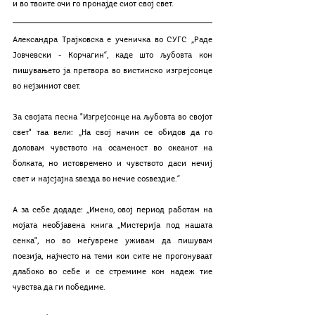
и во твоите очи го пронајде сиот свој свет.
Александра Трајковска е ученичка во СУГС „Раде 
Јовчевски - Корчагин“, каде што љубовта кон 
пишувањето ја претвора во вистинско изгрејсонце 
во нејзиниот свет. 
За својата песна "Изгрејсонце на љубовта во својот 
свет" таа вели: „На свој начин се обидов да го 
доловам чувството на осаменост во океанот на 
болката, но истовремено и чувството даси нечиј 
свет и најсјајна ѕвезда во нечие соѕвездие.“
А за себе додаде: „Имено, овој период работам на 
мојата необјавена книга ,,Мистерија под нашата 
сенка", но во меѓувреме уживам да пишувам 
поезија, најчесто на теми кои сите не прогонуваат 
длабоко во себе и се стремиме кон надеж тие 
чувства да ги победиме. 