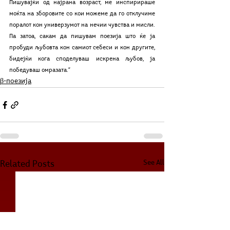
Пишувајќи од најрана возраст, ме инспирираше 
моќта на зборовите со кои можеме да го отклучиме 
поралот кон универзумот на нечии чувства и мисли. 
Па затоа, сакам да пишувам поезија што ќе ја 
пробуди љубовта кон самиот себеси и кон другите, 
бидејќи кога споделуваш искрена љубов, ја 
победуваш омразата.“
β-поезија
See All
Related Posts