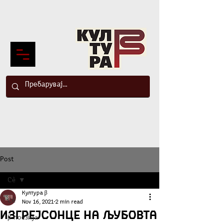
Post
Сè
Култура β
Сè
Nov 16, 2021
2 min read
Изгрејсонце на љубовта
β-поезија