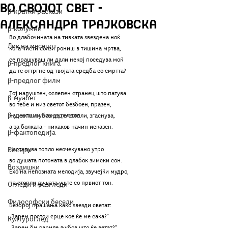
во својот свет -
β-кратки раскази
Александра Трајковска
β-колумни
Во длабочината на тивката ѕвездена ноќ
Лик на месецот
кога чисти солзи рониш в тишина мртва,
се прашуваш ли дали некој поседува моќ
β-предлог книга
да те оттргне од твојата средба со смртта?
β-предлог филм
Тој напуштен, ослепен странец што патува
β-муабет
во тебе и низ светот безбоен, празен,
β-уметник на неделата
надежта љубов да го стопли, згаснува,
а за болката - никаков начин исказен.
β-фактопедија
Бисери
Настапува топло неочекувано утро
во душата потоната в длабок зимски сон.
Воздишки
Ехо на непозната мелодија, звучејќи мудро,
 ја стопли душата уште со првиот тон.
Огледи и разгледи
Философски беседи
Безброј прашања како ѕвезди светат:
„Зарем постои срце кое ќе ме сака?“
Културоглед