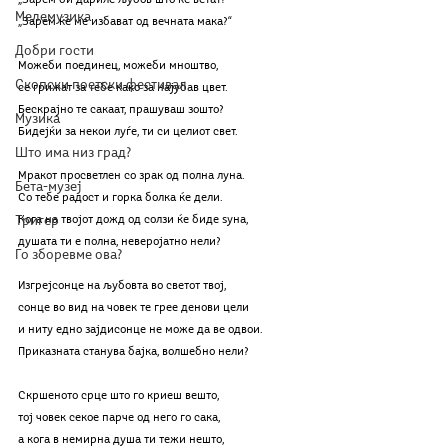
„Зарем би дариле љубов што ќе ветат?“
Мелемузика
„Зарем ќе ме избават од вечната мака?“
Добри гости
Можеби поединец, можеби мноштво,
Скопски поетски фестивал
се грижат за тебе како за најубав цвет. 
Бескрајно те сакаат, прашуваш зошто?
Музика
Бидејќи за некои луѓе, ти си целиот свет.
Што има низ град?
Мракот просветлен со зрак од полна луна.
Бета-музеј
Со тебе радост и горка болка ќе дели.
Тригер
Кога на твојот дожд од солзи ќе биде ѕуна,
душата ти е полна, неверојатно нели?
Го зборевме ова?
Изгрејсонце на љубовта во светот твој,
сонце во вид на човек те грее денови цели
и ниту едно зајдисонце не може да ве одвои.
Приказната станува бајка, волшебно нели?
Скршеното срце што го криеш вешто,
тој човек секое парче од него го сака,
а кога в немирна душа ти тежи нешто,