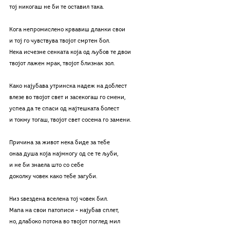
тој никогаш не би те оставил така.
Кога непромислено крвавиш дланки свои
и тој го чувствува твојот смртен бол.
Нека исчезне сенката која од љубов те двои
твојот лажен мрак, твојот близнак зол.
Како најубава утринска надеж на доблест
влезе во твојот свет и засекогаш го смени,
успеа да те спаси од најтешката болест
и токму тогаш, твојот свет сосема го замени. 
Причина за живот нека биде за тебе
онаа душа која најмногу од се те љуби,
и не би знаела што со себе
доколку човек како тебе загуби.
Низ ѕвездена вселена тој човек бил.
Мапа на свои патописи – најубав сплет,
но, длабоко потона во твојот поглед мил