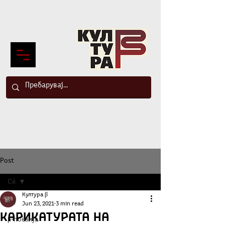
Post
Сè
Култура β
Сè
Jun 23, 2021
3 min read
Карикатурата на
β-поезија