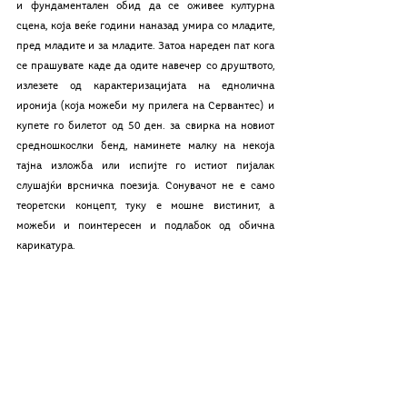
и фундаментален обид да се оживее културна 
сцена, која веќе години наназад умира со младите, 
пред младите и за младите. Затоа нареден пат кога 
се прашувате каде да одите навечер со друштвото, 
излезете од карактеризацијата на еднолична 
иронија (која можеби му прилега на Сервантес) и 
купете го билетот од 50 ден. за свирка на новиот 
средношкослки бенд, наминете малку на некоја 
тајна изложба или испијте го истиот пијалак 
слушајќи врсничка поезија. Сонувачот не е само 
теоретски концепт, туку е мошне вистинит, а 
можеби и поинтересен и подлабок од обична 
карикатура.
β-колумни