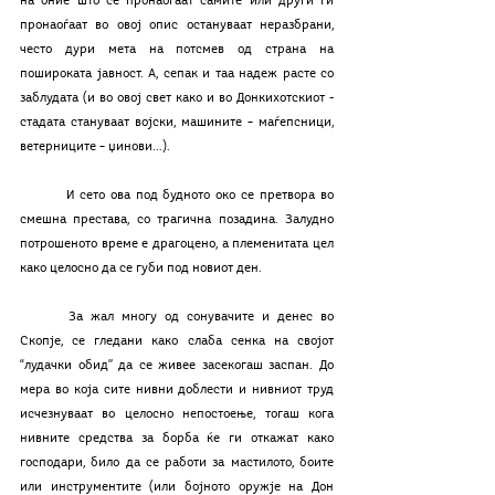
на оние што се пронаоѓаат самите или други ги 
пронаоѓаат во овој опис остануваат неразбрани, 
често дури мета на потсмев од страна на 
пошироката јавност. А, сепак и таа надеж расте со 
заблудата (и во овој свет како и во Донкихотскиот - 
стадата стануваат војски, машините – маѓепсници, 
ветерниците – џинови...).
	И сето ова под будното око се претвора во 
смешна престава, со трагична позадина. Залудно 
потрошеното време е драгоцено, а племенитата цел 
како целосно да се губи под новиот ден. 
	За жал многу од сонувачите и денес во 
Скопје, се гледани како слаба сенка на својот 
“лудачки обид’’ да се живее засекогаш заспан. До 
мера во која сите нивни доблести и нивниот труд 
исчезнуваат во целосно непостоење, тогаш кога 
нивните средства за борба ќе ги откажат како 
господари, било да се работи за мастилото, боите 
или инструментите (или бојното оружје на Дон 