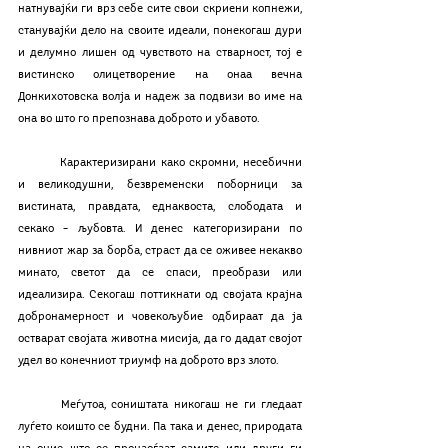
натнувајќи ги врз себе сите свои скриени копнежи, 
станувајќи дело на своите идеали, понекогаш дури 
и делумно лишен од чувството на стварност, тој е 
вистинско олицетворение на онаа вечна 
Донкихотовска волја и надеж за подвизи во име на 
она во што го препознава доброто и убавото.
	Карактеризирани како скромни, несебични 
и великодушни, безвременски поборници за 
вистината, правдата, еднаквоста, слободата и 
секако – љубовта. И денес категоризирани по 
нивниот жар за борба, страст да се оживее некакво 
минато, светот да се спаси, преобрази или 
идеализира. Секогаш поттикнати од својата крајна 
добронамерност и човекољубие одбираат да ја 
остварат својата животна мисија, да го дадат својот 
удел во конечниот триумф на доброто врз злото. 
	Меѓутоа, соништата никогаш не ги гледаат 
луѓето коишто се будни. Па така и денес, природата 