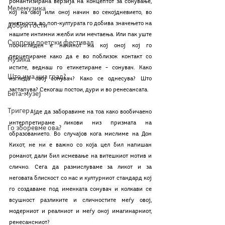
романтизирана верзија на концептот за сонување, 
Мелемузика
кој на овој или оној начин во секојдневието, во 
уметноста, во поп-културата го добива значењето на 
Добри гости
нашите интимни желби или мечтаења. Или пак уште 
Скопски поетски фестивал
поочигледен е начинот на кој оној кој го 
перцепираме како да е во поблизок контакт со 
Музика
истите, веднаш го етикетираме – сонувач. Како 
Што има низ град?
изгледа овој сонувач? Како се однесува? Што 
застапува? Секогаш постои, дури и во ренесансата. 
Бета-музеј
Тригер
 	Ајде да заборавиме на тоа како вообичаено 
интерпретираме ликови низ призмата на 
Го зборевме ова?
образованието. Во случајов кога мислиме на Дон 
Кихот, не ни е важно со која цел бил напишан 
романот, дали бил исмевање на витешкиот мотив и 
слично. Сега да размислуваме за ликот и за 
неговата блискост со нас и културниот стандард кој 
го создаваме под именката сонувач и колкави се 
всушност разликите и сличностите меѓу овој, 
модерниот и реалниот и меѓу оној имагинарниот, 
ренесансниот?