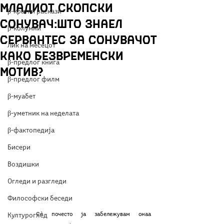
младиот скопски
β-кратки раскази
сонувач:Што знаел
β-колумни
Сервантес за сонувачот
Лик на месецот
како безвременски
β-предлог книга
мотив?
β-предлог филм
β-муабет
β-уметник на неделата
β-фактопедија
Бисери
Воздишки
Огледи и разгледи
Философски беседи
	Сѐ почесто ја забележувам онаа 
Културоглед