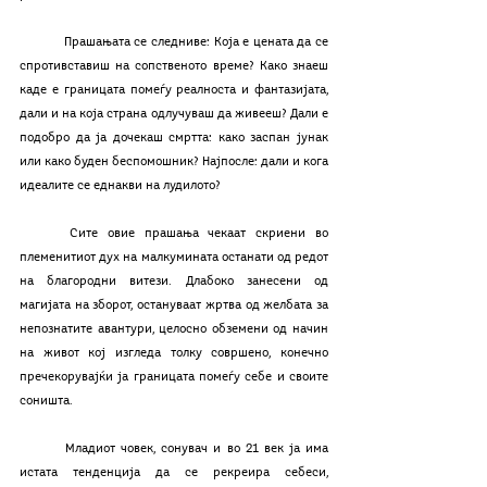
	Прашањата се следниве: Која е цената да се 
спротивставиш на сопственото време? Како знаеш 
каде е границата помеѓу реалноста и фантазијата, 
дали и на која страна одлучуваш да живееш? Дали е 
подобро да ја дочекаш смртта: како заспан јунак 
или како буден беспомошник? Најпосле: дали и кога 
идеалите се еднакви на лудилото?
	Сите овие прашања чекаат скриени во 
племенитиот дух на малкумината останати од редот 
на благородни витези. Длабоко занесени од 
магијата на зборот, остануваат жртва од желбата за 
непознатите авантури, целосно обземени од начин 
на живот кој изгледа толку совршено, конечно 
пречекорувајќи ја границата помеѓу себе и своите 
соништа. 
	Младиот човек, сонувач и во 21 век ја има 
истата тенденција да се рекреира себеси, 