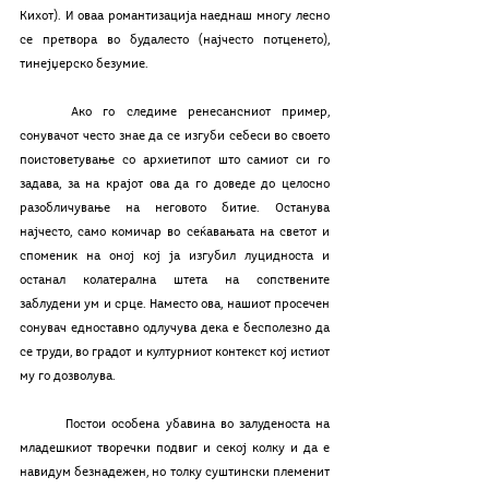
Кихот). И оваа романтизација наеднаш многу лесно 
се претвора во будалесто (најчесто потценето), 
тинејџерско безумие. 
	Ако го следиме ренесансниот пример, 
сонувачот често знае да се изгуби себеси во своето 
поистоветување со архиетипот што самиот си го 
задава, за на крајот ова да го доведе до целосно 
разобличување на неговото битие. Останува 
најчесто, само комичар во сеќавањата на светот и 
споменик на оној кој ја изгубил луцидноста и 
останал колатерална штета на сопствените 
заблудени ум и срце. Наместо ова, нашиот просечен 
сонувач едноставно одлучува дека е бесполезно да 
се труди, во градот и културниот контекст кој истиот 
му го дозволува.
	Постои особена убавина во залуденоста на 
младешкиот творечки подвиг и секој колку и да е 
навидум безнадежен, но толку суштински племенит 