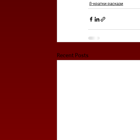
β-кратки раскази
Recent Posts