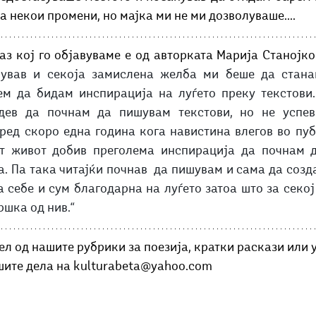
 некои промени, но мајка ми не ми дозволуваше....
з кој го објавуваме е од авторката Марија Станојков
ував и секоја замислена желба ми беше да стана
ем да бидам инспирација на луѓето преку текстови.
дев да почнам да пишувам текстови, но не успев
ред скоро една година кога навистина влегов во пубе
т живот добив преголема инспирација да почнам д
. Па така читајќи почнав  да пишувам и сама да созда
 себе и сум благодарна на луѓето затоа што за секој
шка од нив.“
дел од нашите рубрики за поезија, кратки раскази или у
ашите дела на kulturabeta@yahoo.com