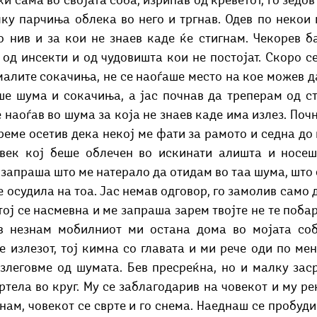
ќи сама во својата соба, изрипав од креветот, го зедов
Добри гости
Скопски поетски фестивал
Музика
Што има 
лку парчиња облека во него и тргнав. Одев по некои
о нив и за кои не знаев каде ќе стигнам. Чекорев ба
од инсекти и од чудовишта кои не постојат. Скоро се
малите сокачиња, не се наоѓаше место на кое можев да
ше шума и сокачиња, а јас почнав да треперам од ст
е наоѓав во шума за која не знаев каде има излез. Почн
реме осетив дека некој ме фати за рамото и седна до м
овек кој беше облечен во искинати алишта и носеш
запраша што ме натерало да отидам во таа шума, што 
 осудила на тоа. Јас немав одговор, го замолив само д
тој се насмевна и ме запраша зарем твојте не те побара
ов незнам мобилниот ми остана дома во мојата соба
 излезот, тој кимна со главата и ми рече оди по мен
злеговме од шумата. Бев пресреќна, но и малку заср
ртела во круг. Му се заблагодарив на човекот и му ре
нам, човекот се сврте и го снема. Наеднаш се пробуди