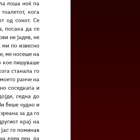
ла лоша ноќ па 
оалетот, кога 
 од сонот. Се 
, посака да се 
ви не јадев, не 
 ми по извесно 
, ме носеше на 
о кое пишуваше 
ога станала го 
моето ранче на 
но соседката и 
ојде, седна до 
и беше чудно и 
реана за да го 
ругиот крај на 
јас го поминав 
а еден ден, да 