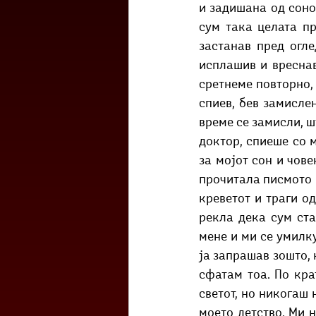
и задишана од соно
сум така целата пр
застанав пред огле
исплашив и вреснав
сретнеме повторно, 
спиев, бев замислен
време се замисли, 
доктор, спиеше со м
за мојот сон и чове
прочитала писмото и
креветот и траги од
рекла дека сум ста
мене и ми се умилк
ја запрашав зошто, 
сфатам тоа. По кра
светот, но никогаш 
моето детство. Ми 