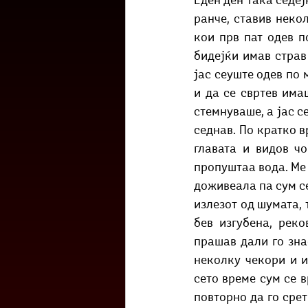
Еден ден така седеј
Културоглед
Мелемузика
ранче, ставив неко
кои прв пат одев п
бидејќи имав страв 
Тригер
Го зборевме ова?
јас сеуште одев по 
и да се свртев има
стемнуваше, а јас с
седнав. По кратко в
главата и видов ч
пропуштаа вода. Ме 
доживеала па сум се
излезот од шумата, 
бев изгубена, рек
прашав дали го знае
неколку чекори и и
сето време сум се в
повторно да го срет