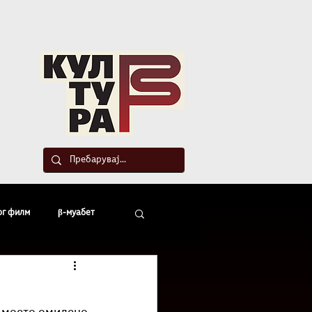
такт
ог филм
β-муабет
офски беседи
а