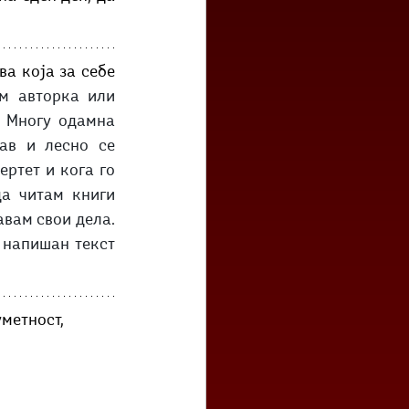
а која за себе 
м авторка или 
 Многу одамна 
ав и лесно се 
ртет и кога го 
а читам книги 
вам свои дела. 
 напишан текст 
метност, 