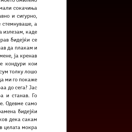
 моето омилено 
низ град?
Бета-музеј
 мали сокачиња 
вно и сигурно, 
 стемнуваше, а 
 излезам, каде 
рав бидејќи се 
ав да плакам и 
ене, ја кренав 
е кондури кои 
сум толку лошо 
а ми го покаже 
а до сега? Јас 
 и станав. Го 
е. Одевме само 
амена бидејќи 
ков дека сакам 
в целата мокра 