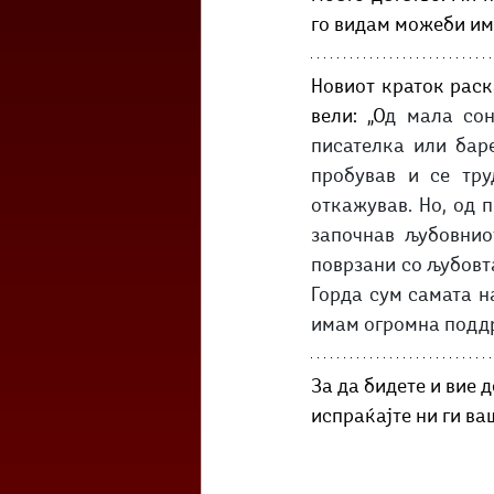
го видам можеби има
Новиот краток раска
вели: „О
д мала сон
писателка или бар
пробував и се тру
откажував. Но, од п
започнав љубовнио
поврзани со љубовта
Горда сум самата на
имам огромна поддр
За да бидете и вие 
испраќајте ни ги в