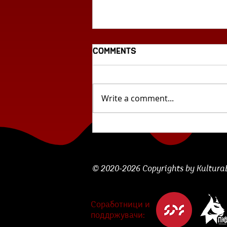
Comments
Write a comment...
Четири жени –
Андријана Ѓорѓевска
© 2020-2026 Copyrights by KulturaBe
Соработници и
поддржувачи: