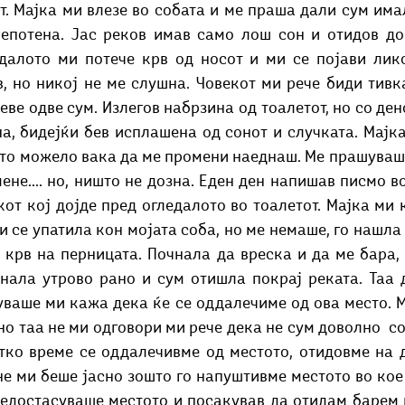
т. Мајка ми влезе во собата и ме праша дали сум има
епотена. Јас реков имав само лош сон и отидов до т
далото ми потече крв од носот и ми се појави ликот
, но никој не ме слушна. Човекот ми рече биди тивка
еве одве сум. Излегов набрзина од тоалетот, но со дено
а, бидејќи бев исплашена од сонот и случката. Мајка
што можело вака да ме промени наеднаш. Ме прашуваше
ене.... но, ништо не дозна. Еден ден напишав писмо в
кот кој дојде пред огледалото во тоалетот. Мајка ми к
 се упатила кон мојата соба, но ме немаше, го нашла 
 крв на перницата. Почнала да вреска и да ме бара, 
нала утрово рано и сум отишла покрај реката. Таа д
уваше ми кажа дека ќе се оддалечиме од ова место. М
но таа не ми одговори ми рече дека не сум доволно  соз
тко време се оддалечивме од местото, отидовме на д
не ми беше јасно зошто го напуштивме местото во кое 
недостасуваше местото и посакував да отидам барем н