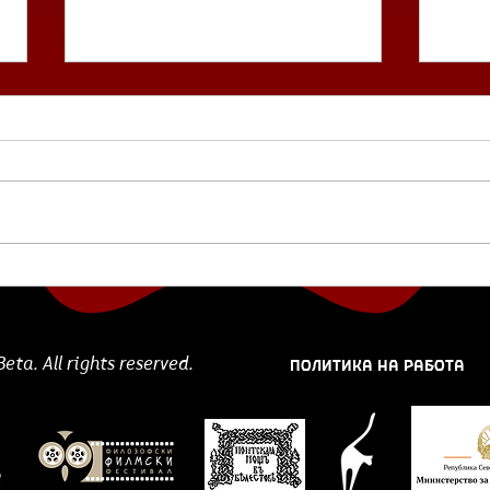
Загуба - Ева Василева
Таа имаше љубов подлабока од
морето, и душа поголема од
универзумот. Ќе дадеше сè од
себе за тие околу неа да се
среќни, не обрнуваше...
Ти 
ПОЛИТИКА НА РАБОТА
ta. All rights reserved.