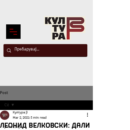
Post
Сè
Култура β
Сè
Mar 2, 2021
3 min read
Леонид Велковски: Дали
β-поезија