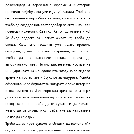
рекомендед и персонално оформени инстаграм 
профили, фејсбук статуси и ју туб канали. Треба да 
се разменува миризбата на млади месо и крв која 
треба да создаде нов свет подобар за сите и за нови 
почетоци можности. Свет кој ќе го подготвиме и кој 
ќе биде подлога за новиот живот кој треба да 
следи. Како што графити уметниците краделе 
спрејови, цртале на јавни површини, така и ние 
треба да ја нацртаме новата порака до 
авторитетниот свет. Не слогата, не инертноста и не 
иницијативата на македонската младина се виде за 
време на протестите и бојкотот за матурата. Повеќе 
објаснување за бојкотот за матурата е веќе историја 
и тоа неуспешна. Иако короната кризата не затвори 
дома и сите се повлековме од социјалниот живот на 
некој начин, не треба да очајуваме и да чекаме 
нешто да се случи, туку треба ние да направиме 
нешто да се случи.
Треба да се чувствуваме слободни да кажеме е*и 
се, но сепак не сме, да направиме песна или филм 