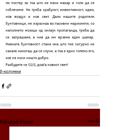
ли постер за тоа што не мачи макар и голи да се 
соблечеме. Ни треба храброст, инвентивност, идеи, 
нов воздух и нов свет. Дали нашите родители 
бунтовници, не израснаа во пасивни марионети, со 
наполнети мозоци од онлајн пропаганда, треба да 
се запрашаме, а нив да им врземе еден шамар. 
Нивната бунтовност стана она што тие сигурно не 
сакале никогаш да се случи, а тоа е едно големо его, 
кое не носи ништо добро. 
Разбудете се !11!1, доаѓа новиот свет!
β-колумни
See All
Related Posts