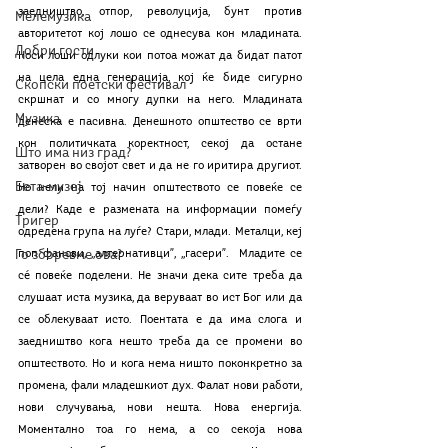
заедништво, отпор, револуција, бунт против 
Мелемузика
авторитетот кој лошо се однесува кон младината. 
Добри гости
Носи лоши одлуки кои потоа можат да бидат патот 
на цела една генерација, кој ќе биде сигурно 
Скопски поетски фестивал
скршнат и со многу дупки на него. Младината 
Музика
денеска е пасивна. Денешното општество се врти 
кон политичката коректност, секој да остане 
Што има низ град?
затворен во својот свет и да не го иритира другиот. 
Бета-музеј
Но нели на тој начин општеството се повеќе се 
дели? Каде е размената на информации помеѓу 
Тригер
одредена група на луѓе? Стари, млади. Металци, кej 
Го зборевме ова?
поп фанови, ,,aлтернативци”, ,,гасери”.  Младите се 
сé повеќе поделени. Не значи дека сите треба да 
слушаат иста музика, да веруваат во ист Бог или да 
се облекуваат исто. Поентата е да има слога и 
заедништво кога нешто треба да се промени во 
општеството. Но и кога нема ништо поконкретно за 
промена, фали младешкиот дух. Фалат нови работи, 
нови случувања, нови нешта. Нова енергија. 
Моментално тоа го нема, а со секоја нова 