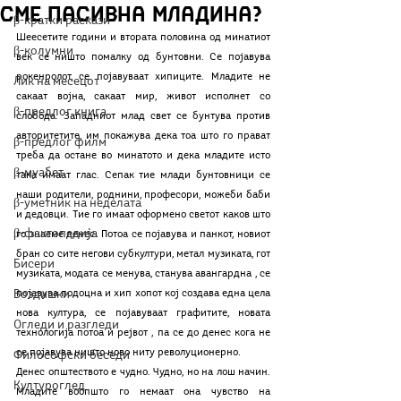
сме пасивна младина?
β-кратки раскази
Шеесетите години и втората половина од минатиот 
β-колумни
век се ништо помалку од бунтовни. Се појавува 
рокенролот, се појавуваат хипиците. Младите не 
Лик на месецот
сакаат војна, сакаат мир, живот исполнет со 
β-предлог книга
слобода. Западниот млад свет се бунтува против 
авторитетите, им покажува дека тоа што го прават 
β-предлог филм
треба да остане во минатото и дека младите исто 
β-муабет
така имаат глас. Сепак тие млади бунтовници се 
наши родители, роднини, професори, можеби баби 
β-уметник на неделата
и дедовци. Тие го имаат оформено светот каков што 
β-фактопедија
го знаеме денес. Потоа се појавува и панкот, новиот 
бран со сите негови субкултури, метал музиката, гот 
Бисери
музиката, модата се менува, станува авангардна , се 
Воздишки
појавува подоцна и хип хопот кој создава една цела 
нова култура, се појавуваат графитите, новата 
Огледи и разгледи
технoлогија потоа и рејвот , па се до денес кога не 
се појавува ништо ново ниту револуционерно.
Философски беседи
Денес општеството е чудно. Чудно, но на лош начин. 
Културоглед
Младите воопшто го немаат она чувство на 