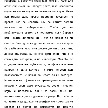
генерација, работите стануваат полоши. Како што 
авторитаризмот на Западот расте, така младината 
случајно или не случајно полека се задушува. Оние 
кои мислат дека прават промени, всушност не 
прават. Тоа се младите кои се кријат позади 
маската на либерализмот. Треба да го 
реобликуваме светот, да поставиме нови барања 
кои нашите ,,претходнци” нема да можат да ги 
стигнат. Само да погледнеме во минатото и сигурно 
ќе разбереме како сме дошле до сево ова. Ние, 
денешната младина не сме оргинални. Ние сме 
само едни копирачи, а не инвентори. Можеби се 
создадоа интернет субкултури, социјалните мрежи 
направија една култура на мим пејџови кои 
повозрасните не можат во целост да ги разберат. 
Можеби и на тој начин се пренесуваат политички 
пораки и свои размислувања, се водат интернет 
војни и идеолошки војни за разни теми. Но, 
вистинската војна се добива на улица. Не треба да 
оставиме и да дозволиме социјалните мрежи да не 
заведат во светот на комфортот на нашите 