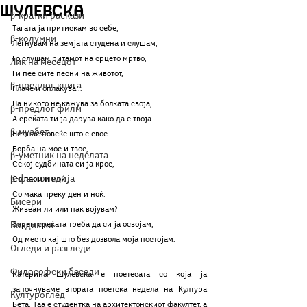
Шулевска
β-кратки раскази
Тагата ја притискам во себе, 
β-колумни
Легнувам на земјата студена и слушам,
Го слушам ритамот на срцето мртво,
Лик на месецот
Ги пее сите песни на животот, 
β-предлог книга
Плаче и оплакува...
На никого не кажува за болката своја,
β-предлог филм
А среќата ти ја дарува како да е твоја.
β-муабет
Не знае повеќе што е свое...
Борба на мое и твое,
β-уметник на неделата
Секој судбината си ја крое,
β-фактопедија
Со пари и моќ ,
Со мака преку ден и ноќ.
Бисери
Живеам ли или пак војувам? 
Воздишки
Зарем среќата треба да си ја освојам,
Од место кај што без дозвола моја постојам.
Огледи и разгледи
Философски беседи
Катерина Шулевска е поетесата со која ја 
започнуваме втората поетска недела на Култура 
Културоглед
Бета. Таа е студентка на архитектонскиот факултет, а 