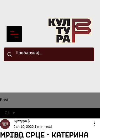
Post
Сè
Култура β
Сè
Jan 10, 2022
1 min read
Мртво срце - Катерина
β-поезија