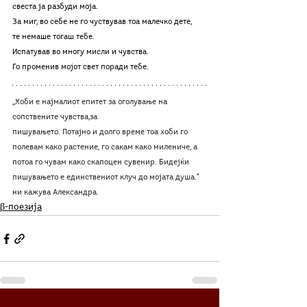
свеста ја разбуди моја. 
За миг, во себе не го чуствував тоа малечко дете,
те немаше тогаш тебе.
Испатував во многу мисли и чувства.
Го променив мојот свет поради тебе.
,,Хоби е најмалиот епитет за оголување на 
сопствените чувства,за
пишувањето. Потајно и долго време тоа хоби го 
полевам како растение, го сакам како милениче, а 
потоа го чувам како скапоцен сувенир. Бидејќи 
пишувањето е единствениот клуч до мојата душа." 
ни кажува Александра.
β-поезија