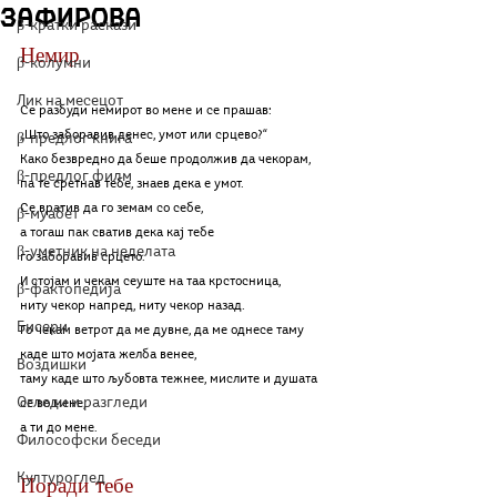
Зафирова
β-кратки раскази
Немир
β-колумни
Лик на месецот
Се разбуди немирот во мене и се прашав:
„Што заборавив денес, умот или срцево?“
β-предлог книга
Како безвредно да беше продолжив да чекорам,
β-предлог филм
па те сретнав тебе, знаев дека е умот.
Се вратив да го земам со себе, 
β-муабет
а тогаш пак сватив дека кај тебе
β-уметник на неделата
го заборавив срцето.
И стојам и чекам сеуште на таа крстосница,
β-фактопедија
ниту чекор напред, ниту чекор назад.
Бисери
Го чекам ветрот да ме дувне, да ме однесе таму 
каде што мојата желба венее,
Воздишки
таму каде што љубовта тежнее, мислите и душата 
Огледи и разгледи
се во мене, 
а ти до мене.
Философски беседи
Културоглед
Поради тебе