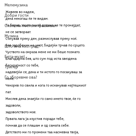
Мелемузика
Живеев во надеж, 
Добри гости
дека некогаш ќе те видам.
Скопски поетски фестивал
Те барав, зошто очиве додека не те пронајдат, 
не се затвораат.
Музика
Сонував преку ден, размислував преку ноќ. 
Бев заробеник на умот, бидејќи трчав по срцето.
Што има низ град?
Чуството на омраза мене не ми беше познато. 
Бета-музеј
Благодарна бев, што сум под иста ѕвездена 
бескрајност со тебе, 
Тригер
надевејќи се, дека и ти истото го посакуваш за 
Го зборевме ова?
мене. 
Чекорев по свила и кога го искачував најтешкиот 
пат. 
Мислев дека знаејќи го само името твое, ќе го 
задоволи, 
задоволството мое.
Првата лага ја изустив поради тебе, 
почнав да се плашам и од самата себе. 
Детството ми го промени таа насмевка твоја,