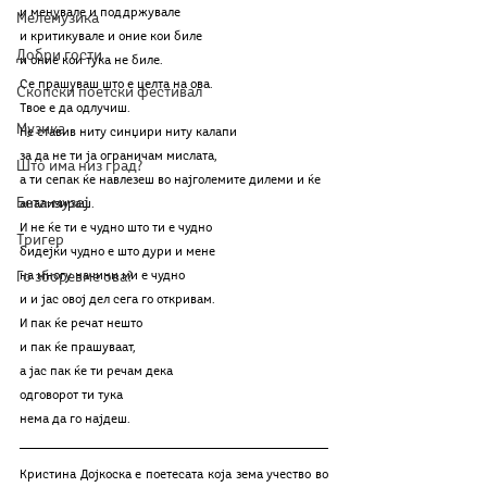
и менувале и поддржувале
Мелемузика
и критикувале и оние кои биле
Добри гости
и оние кои тука не биле. 
Се прашуваш што е целта на ова. 
Скопски поетски фестивал
Твое е да одлучиш. 
Музика
Не ставив ниту синџири ниту калапи
за да не ти ја ограничам мислата, 
Што има низ град?
а ти сепак ќе навлезеш во најголемите дилеми и ќе 
Бета-музеј
анализираш. 
И не ќе ти е чудно што ти е чудно 
Тригер
бидејќи чудно е што дури и мене
Го зборевме ова?
на многу начини ми е чудно
и и јас овој дел сега го откривам. 
И пак ќе речат нешто 
и пак ќе прашуваат, 
а јас пак ќе ти речам дека
одговорот ти тука
нема да го најдеш.
Кристина Дојкоска е поетесата која зема учество во 