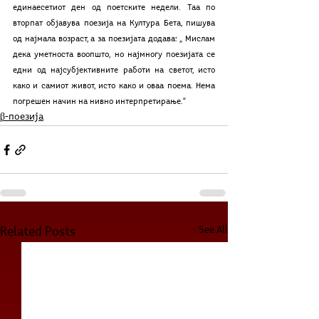
единаесетиот ден од поетските недели. Таа по 
вторпат објавува поезија на Култура Бета, пишува 
од најмала возраст, а за поезијата додава: „ Мислам 
дека уметноста воопшто, но најмногу поезијата се 
едни од најсубјективните работи на светот, исто 
како и самиот живот, исто како и оваа поема. Нема 
погрешен начин на нивно интерпретирање.“
β-поезија
See All
Related Posts