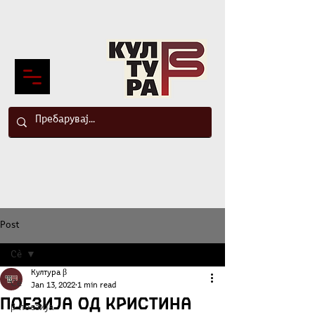
Post
Сè
Култура β
Сè
Jan 13, 2022
1 min read
Поезија од Кристина
β-поезија