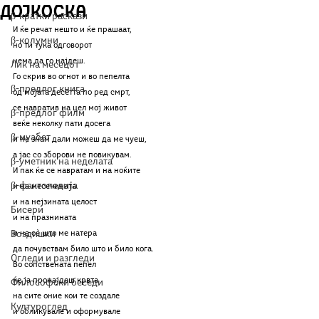
Дојкоска
β-кратки раскази
И ќе речат нешто и ќе прашаат,
β-колумни
но ти тука одговорот
нема да го најдеш.
Лик на месецот
Го скрив во огнот и во пепелта
β-предлог книга
од мојата десетта по ред смрт, 
се навратив на цел мој живот 
β-предлог филм
веќе неколку пати досега
β-муабет
и не знам дали можеш да ме чуеш, 
а јас со зборови не повикувам. 
β-уметник на неделата
И пак ќе се навратам и на ноќите
β-фактопедија
и на месечината
и на нејзината целост
Бисери
и на празнината
Воздишки
и на сѐ што ме натера
да почувствам било што и било кога. 
Огледи и разгледи
Во сопствената пепел 
ќе ја пронајдеш крвта
Философски беседи
на сите оние кои те создале
Културоглед
и обликувале и оформувале