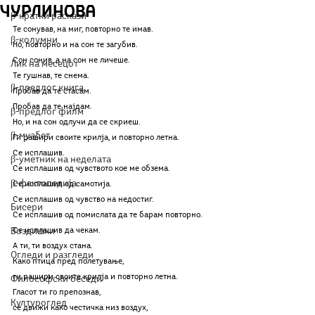
Чурлинова
β-кратки раскази
Те сонував, на миг, повторно те имав.
β-колумни
Но, повторно и на сон те загубив.
Сон сонив, а на сон не личеше.
Лик на месецот
Те гушнав, те снема.
β-предлог книга
Пробав да те стасам.
Пробав да те најдам.
β-предлог филм
Но, и на сон одлучи да се скриеш.
β-муабет
Ги рашири своите крилја, и повторно летна.
Се исплашив.
β-уметник на неделата
Се исплашив од чувството кое ме обзема.
β-фактопедија
Се исплашив од самотија.
Се исплашив од чувство на недостиг.
Бисери
Се исплашив од помислата да те барам повторно.
Воздишки
Се исплашив да чекам.
А ти, ти воздух стана.
Огледи и разгледи
Како птица пред полетување, 
ги рашири своите крилја и повторно летна.
Философски беседи
Гласот ти го препознав,
Културоглед
се движи како честичка низ воздух,