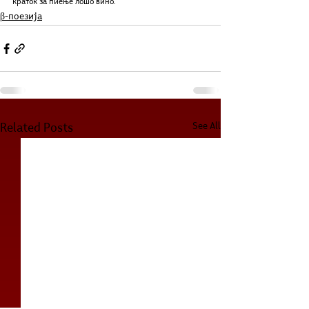
краток за пиење лошо вино."
β-поезија
See All
Related Posts