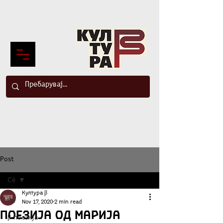
Post
Сè
Култура β
Сè
Nov 17, 2020
2 min read
Поезија од Марија
β-поезија