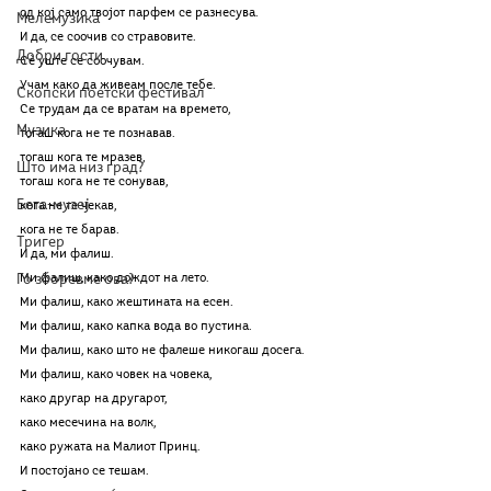
од кој само твојот парфем се разнесува.
Мелемузика
И да, се соочив со стравовите.
Добри гости
Сè уште се соочувам.
Учам како да живеам после тебе.
Скопски поетски фестивал
Се трудам да се вратам на времето,
Музика
тогаш кога не те познавав.
тогаш кога те мразев,
Што има низ град?
тогаш кога не те сонував,
Бета-музеј
кога не те чекав,
кога не те барав.
Тригер
И да, ми фалиш.
Го зборевме ова?
Ми фалиш, како дождот на лето.
Ми фалиш, како жештината на есен.
Ми фалиш, како капка вода во пустина.
Ми фалиш, како што не фалеше никогаш досега.
Ми фалиш, како човек на човека,
како другар на другарот,
како месечина на волк,
како ружата на Малиот Принц.
И постојано се тешам.