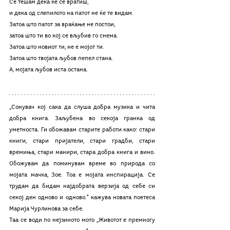
Се тешам дека ќе се вратиш,
и дека од слепилото на патот не ќе те видам.
Затоа што патот за враќање не постои,
затоа што ти во кој се вљубив го снема.
Затоа што новиот ти, не е мојот ти.
Затоа што твојата љубов пепел стана.
А, мојата љубов иста остана.
,,Сонувач кој сака да слуша добра музика и чита 
добра книга. Заљубена во секоја гранка од 
уметноста. Ги обожавам старите работи како: стари 
книги, стари пријатели, стари градби, стари 
времиња, стари манири, стара добра книга и вино. 
Обожувам да поминувам време во природа со 
мојата мачка, Зое. Тоа е мојата инспирација. Се 
трудам да бидам најдобрата верзија од себе си 
секој ден одново и одново." кажува новата поетеса 
Марија Чурлинова за себе.
Таа се води по нејзиното мото ,,Животот е премногу 