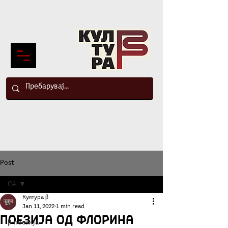
Post
Сè
Култура β
Сè
Jan 11, 2022
1 min read
Поезија од Флорина
β-поезија