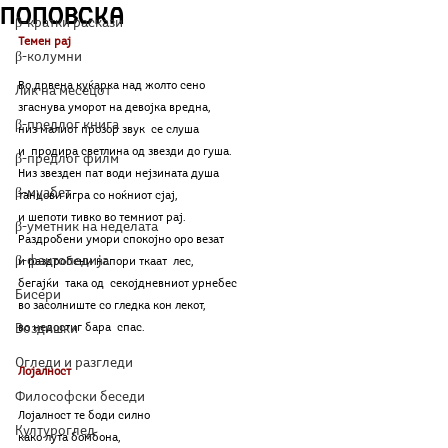
Поповска
β-кратки раскази
Темен рај
β-колумни
Во дрвена куќарка над жолто сено
Лик на месецот
згаснува уморот на девојка вредна,
β-предлог книга
низ малиот прозор звук  се слуша
и  продира светлина од звезди до гуша.
β-предлог филм
Низ звезден пат води нејзината душа
β-муабет
танцови игра со ноќниот сјај,
и шепоти тивко во темниот рај.
β-уметник на неделата
Раздробени умори спокојно оро везат 
β-фактопедија
и раздробени напори ткаат  лес,
бегајќи  така од  секојдневниот урнебес 
Бисери
во засолниште со гледка кон лекот,
Воздишки
во недостиг бара  спас.
Огледи и разгледи
Лојалност 
Философски беседи
Лојалност те боди силно
Културоглед
како лута бомбона, 