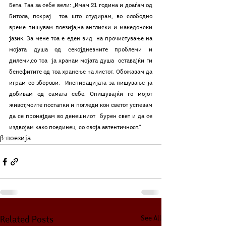
Бета. Таа за себе вели: „Имам 21 година и доаѓам од 
Битола, покрај  тоа што студирам, во слободно 
време пишувам поезија,на англиски и македонски 
јазик. За мене тоа е еден вид  на прочистување на 
мојата душа од секојдневните проблеми и 
дилеми,со тоа  ја хранам мојата душа  оставајќи ги 
бенефитите од тоа хранење на листот. Обожавам да 
играм со зборови.  Инспирацијата за пишување ја 
добивам од самата себе. Опишувајќи го мојот 
живот,моите постапки и погледи кон светот успевам 
да се пронајдам во денешниот  бурен свет и да се 
издвојам како поединец  со своја автентичност.“
β-поезија
See All
Related Posts