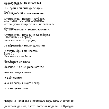
те засладува и проплакуваш.
Мелемузика
-Ги  губиш ли сите дирекции?
Добри гости
-Ги следиш ли моите селекции?
Отстранувам неверни љубови,
Скопски поетски фестивал
остранувам ланци тешки , проколнети
Музика
остранувам лаги  вешто засолнети.
Отстранувам пајажини од заблуда
Што има низ град?
патишта темни поројни,
Бета-музеј
ти вбризгувам мисли достојни 
и очајни бришам мостови.
Тригер
Безопасна е злобата
Го зборевме ова?
безопасна е лагата, 
безопасни се искривеностите 
ако ме следиш мене 
и доблестите,
ако  го следиш мојот чекор 
и скапоценостите.
Флорина Поповска е поетесата која зема учество во 
деветиот ден од двете поетски недели на Култура 