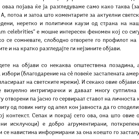
 оваа појава ќе ја разгледуваме само како таква (за
 А, потоа и затоа што коментарите за актуелни светс
едени, неретко и политички каузи од страна на наш
am celebrities’’ е мошне интересен феномен кој со сиг
ко се сомневате, слободно отворете го профилот на 
те и на кратко разгледајте ги нејзините објави.
 избори (благодарение на сѐ повеќе застапената амер
ласираат на светските мрежи). И секако овие објави с
е визуелно интригирачки и даваат многу суптилна а
у отворени па јасно го сервираат ставот на личноста ко
иту од повик ниту од апел кон јавноста да го сподели 
ој контекст. Сепак и покрај сето ова, она што овие о
ни исклучоци) е добро агрументирани, поткрепен
и се навистина информирани за она коешто го застапув