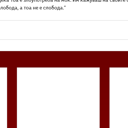
дека тоа е злоупотреба на моќ. Им кажуваш на своите 
лобода, а тоа не е слобода.’’