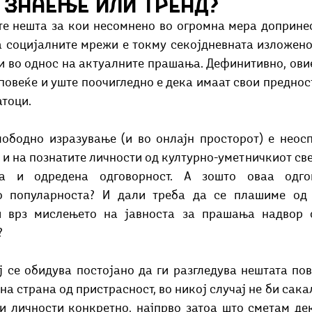
 знаење или тренд?
Добри гости
Скопски поетски фестивал
Музика
Што има 
 социјалните мрежи е токму секојдневната изложенос
и во однос на актуалните прашања. Дефинитивно, ови
овеќе и уште поочигледно е дека имаат свои предности
атоци.
а и на познатите личности од културно-уметничкиот свет
а и одредена одговорност. А зошто оваа одгов
 популарноста? И дали треба да се плашиме од в
и врз мислењето на јавноста за прашања надвор 
?
на страна од пристрасност, во никој случај не би сака
и личности конкретно, најпрво затоа што сметам дек