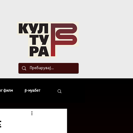
такт
ог филм
β-муабет
офски беседи
е