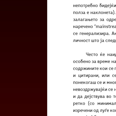
непотребно бидејќи
полза е наклонета).
залагањето за одр
наречено ‘’mainstre
се генерализира. А
личност што ја следи
 	Често ќе наидете на објави со некаква општествена позадина, а уште почесто 
особено за време на
содржините кои се п
и цитирани, или с
понекогаш се и мног
невоздржувајќи се н
и да дејствува во т
ретко (со минимал
изречени од луѓе ко