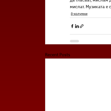
да гласаат, мислам 
мислат. Музиката е с
β-колумни
Recent Posts