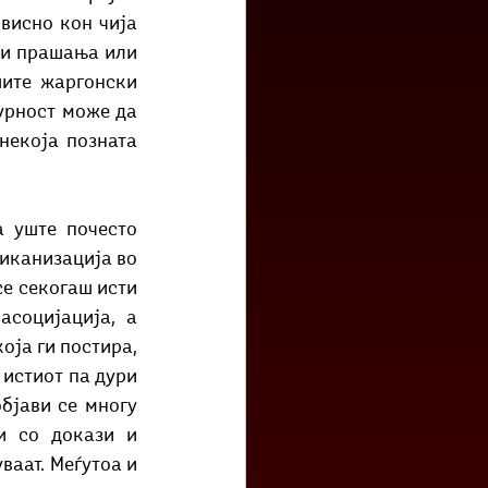
висно кон чија 
ки прашања или 
ите жаргонски 
урност може да 
некоја позната 
иканизација во 
е секогаш исти 
социјација, а 
ја ги постира, 
истиот па дури 
бјави се многу 
и со докази и 
аат. Меѓутоа и 