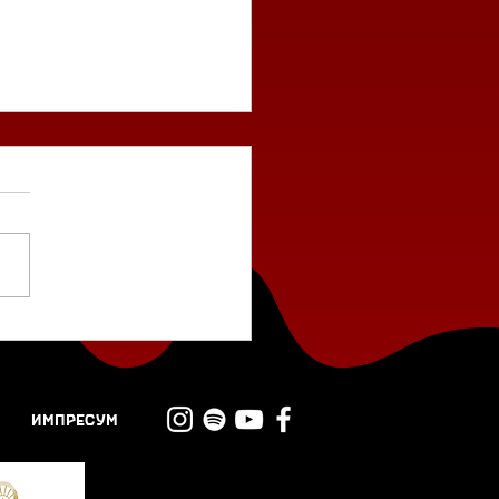
ти, Тимоти... Не
ба да се шаламе со
ви работи
ИМПРЕСУМ