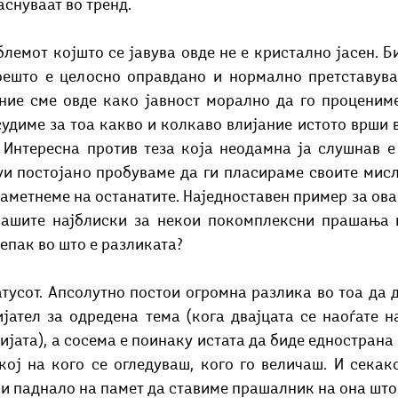
аснуваат во тренд.
оешто е целосно оправдано и нормално претставува
 ние сме овде како јавност морално да го процениме
судиме за тоа какво и колкаво влијание истото врши 
 Интересна против теза која неодамна ја слушнав е 
и постојано пробуваме да ги пласираме своите мисле
наметнеме на останатите. Наједноставен пример за ова 
нашите најблиски за некои покомплексни прашања 
епак во што е разликата? 
ијател за одредена тема (кога двајцата се наоѓате н
јата), а сосема е поинаку истата да биде еднострана и
кој на кого се огледуваш, кого го величаш. И секак
ни паднало на памет да ставиме прашалник на она што 