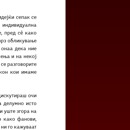
 индивидуална 
, пред сѐ како 
врз обликување 
онаа дека ние 
ња и на некој 
се разговорите 
кон кои имаме 
а делумно исто 
 уште згора на 
о како фанови, 
ни го кажуваат 