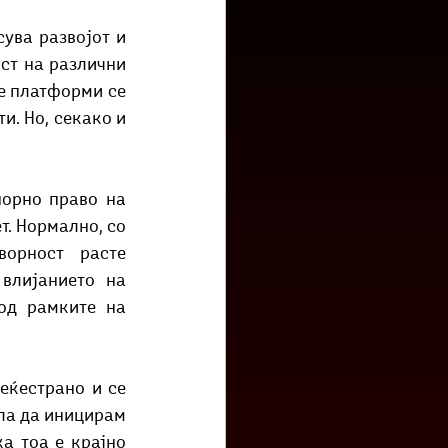
низ град?
Бета-музеј
т на различни 
е платформи се 
. Но, секако и 
. Нормално, со 
орност расте 
лијанието на 
од рамките на 
ла да иницирам 
а тоа е крајно 