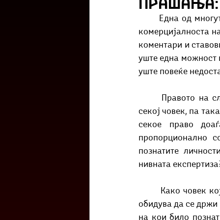
прашања:
Културоглед
Мелемузика
	Една од многуте нешта за кои несомнено во огромна мера допринесува развојот и 
комерцијалноста на
коментари и ставов
Тригер
Го зборевме ова?
уште една можност п
уште повеќе недост
 	Правото на слободно изразување (и во онлајн просторот) е неоспорно право на 
секој човек, па так
секое право доаѓ
пропорционално со
познатите личност
нивната експертиза
 	Како човек кој се обидува постојано да ги разгледува нештата повеќестрано и се 
обидува да се држи 
на кои било познат