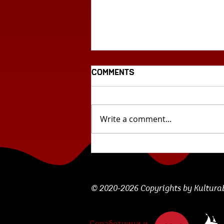
Comments
Write a comment...
И после сѐ, што со
културното наследство,
историјата на
уметноста и
© 2020-2026 Copyrights by KulturaBe
археологијата?