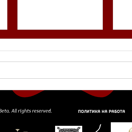
Република Сакамепари
Тимо
Македонија
тре
вак
ПОЛИТИКА НА РАБОТА
ta. All rights reserved.