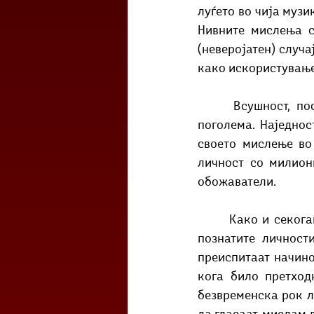
луѓето во чија музи
Нивните мислења с
(неверојатен) случа
како искористување
 	Всушност, постои и подобро објаснување за тоа зошто нивната одговорност е 
поголема. Наједнос
своето мислење во 
личност со милион
обожаватели. 
 	Kако и секогаш, одговорноста повторно е взаемна. Не само што би било пожелно 
познатите личност
преиспитаат начинот
кога било претход
безвременска рок ле