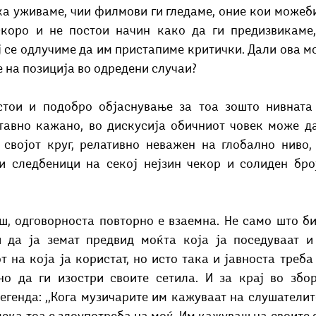
ка уживаме, чии филмови ги гледаме, оние кои можеби 
коро и не постои начин како да ги предизвикаме,
ј се одлучиме да им пристапиме критички. Дали ова мо
 на позиција во одредени случаи?
тавно кажано, во дискусија обичниот човек може да
својот круг, релативно неважен на глобално ниво, 
и следбеници на секој нејзин чекор и солиден број
и да ја земат предвид моќта која ја поседуваат и
 на која ја користат, но исто така и јавноста треба 
нo да ги изостри своите сетила. И за крај во збор
генда: ,,Кога музичарите им кажуваат на слушателите