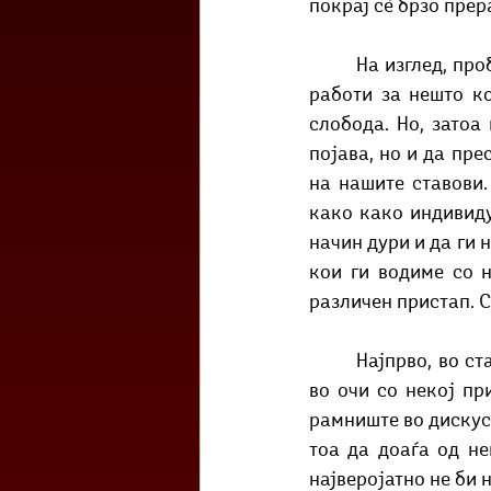
покрај сѐ брзо прер
 	На изглед, проблемот којшто се јавува овде не е кристално јасен. Бидејќи сепак се 
работи за нешто к
слобода. Но, затоа
појава, но и да пре
на нашите ставови.
како како индивиду
начин дури и да ги 
кои ги водиме со 
различен пристап. С
 	Најпрво, во статусот. Апсолутно постои огромна разлика во тоа да дискутираш очи 
во очи со некој пр
рамниште во дискуси
тоа да доаѓа од не
најверојатно не би 