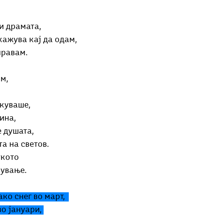
Добри гости
Скопски поетски фестивал
Музика
Што има 
и драмата,
кажува кај да одам,
правам.
м, 
куваше,
ина,
е душата,
та на светов.
кото 
кување.
ко снег во март,  
о јануари, 