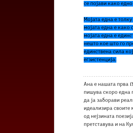
се појави како едн
Мојата една е толку
мојата една е како о
мојата една е единс
нешто кое што го пр
единствена сила кој
егзистенција.
Ана е нашата прва ẞ
пишува скоро една г
да ја заборави реал
идеализира своите м
од нејзината поезиј
претставува и на Ку