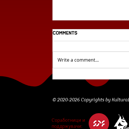
Comments
Write a comment...
Циклус млада
словенечка поезија: „Сѐ
што забележувам...“ од
Лара Божак
© 2020-2026 Copyrights by KulturaBe
Соработници и
поддржувачи: