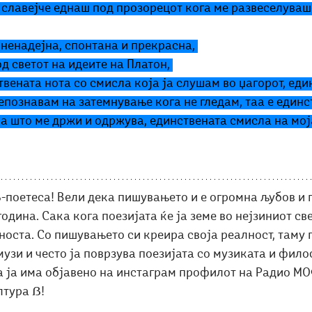
о славејче еднаш под прозорецот кога ме развеселуваш
 ненадејна, спонтана и прекрасна, 
д светот на идеите на Платон, 
твената нота со смисла која ја слушам во џагорот, еди
епознавам на затемнување кога не гледам, таа е единс
а што ме држи и одржува, единствената смисла на мој
-поетеса! Вели дека пишувањето и е огромна љубов и п
одина. Сака кога поезијата ќе ја земе во нејзиниот све
носта. Со пишувањето си креира своја реалност, таму 
узи и често ја поврзува поезијата со музиката и фило
а ја има објавено на инстаграм профилот на Радио МОФ
лтура ẞ!