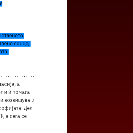
е
нственото 
твено сонце, 
ата 
асија, а 
т и ѝ помага 
ги возвишува и 
софијата. Дел 
, а сега се 