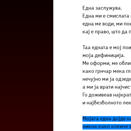
Културоглед
Мелемузика
Една заслужува. 
Една ми е смислата 
една ме води, ми по
Тригер
Го зборевме ова?
кај е право, што да 
Таа едната е мој пои
моја дефиниција. 
Ме оформи, ме обли
како грнчар мека гл
нечујно ми ја одзед
а ми ја врати најчис
Го доживеав најкрат
и најбезболното ле
Мојата една дојде ка
никна како кокиче в