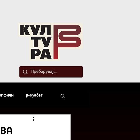
такт
ог филм
β-муабет
офски беседи
ова