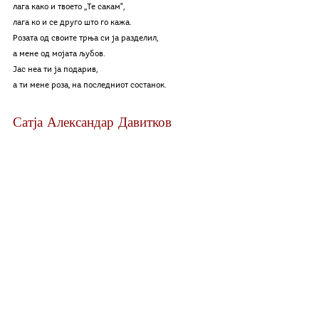
лага како и твоето ,,Те сакам",
лага ко и се друго што го кажа.
Розата од своите трња си ја разделил,
а мене од мојата љубов.
Јас неа ти ја подарив,
а ти мене роза, на последниот состанок.
Сатја Александар Давитков