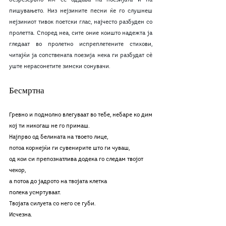
безрезервно им се оддава на поезијата и на 
пишувањето. Низ нејзините песни ќе го слушнеш 
нејзиниот тивок поетски глас, најчесто разбуден со 
пролетта. Според неа, сите оние коишто надежта ја 
гледаат во пролетно испреплетените стихови, 
читајќи ја сопствената поезија нека ги разбудат сѐ 
уште нерасонетите зимски сонувачи.
Бесмртна
Гревно и подмолно влегуваат во тебе, небаре ко дим
кој ти никогаш не го примаш. 
Најпрво од белината на твоето лице,
потоа корнејќи ги сувенирите што ги чуваш, 
од кои си препознатлива додека го следам твојот 
чекор,
а потоа до јадрото на твојата клетка
полека усмртуваат. 
Твојата силуета со него се губи.
Исчезна.