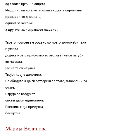
од твоите црти на лицето. 
Ме допираш кога ќе ги оставам двата спротивни 
прозорци во дневната,
едниот за чекање, 
а другиот за испраќање на денот. 
Твоето постоење е родено со моето, анможеби така 
и умира.
Додека моето присуство во овој свет не се изгуби 
во маглата,
јас ќе те оживувам.
Твојот крај е далечина. 
Се обидуваш да ги затвориш вратите, затворајќи ги 
очите. 
Струја во воздухот
сакаш да си единствена. 
Постоиш, моја присутна,
бесмртна.
Марија Велинова