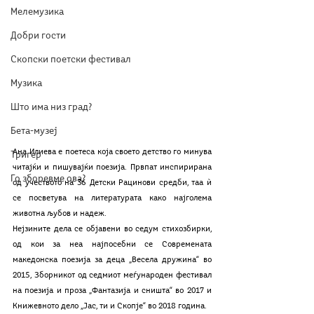
Мелемузика
Добри гости
Скопски поетски фестивал
Музика
Што има низ град?
Бета-музеј
Ана Илиева е поетеса која своето детство го минува 
Тригер
читајќи и пишувајќи поезија. Првпат инспирирана 
Го зборевме ова?
од учеството на 36 Детски Рацинови средби, таа ѝ 
се посветува на литературата како најголема 
животна љубов и надеж. 
Нејзините дела се објавени во седум стихозбирки, 
од кои за неа најпосебни се Современата 
македонска поезија за деца „Весела дружина“ во 
2015, Зборникот од седмиот меѓународен фестивал 
на поезија и проза „Фантазија и сништа“ во 2017 и 
Книжевното дело „Јас, ти и Скопје“ во 2018 година. 