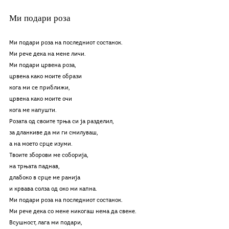
Ми подари роза
Ми подари роза на последниот состанок.
Ми рече дека на мене личи.
Ми подари црвена роза,
црвена како моите образи
кога ми се приближи,
црвена како моите очи 
кога ме напушти.
Розата од своите трња си ја разделил,
за дланкиве да ми ги смилуваш,
а на моето срце изуми.
Твоите зборови ме соборија,
на трњата паднав,
длабоко в срце ме ранија
и крвава солза од око ми капна.
Ми подари роза на последниот состанок. 
Ми рече дека со мене никогаш нема да свене.
Всушност, лага ми подари,