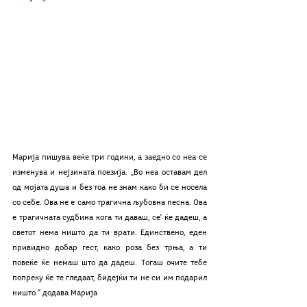
Марија пишува веќе три години, а заедно со неа се 
изменува и нејзината поезија. „Во неа оставам дел 
од мојата душа и без тоа не знам како би се носела 
со себе. Ова не е само трагична љубовна песна. Ова 
е трагичната судбина кога ти даваш, се' ќе дадеш, а 
светот нема ништо да ти врати. Единствено, еден 
привидно добар гест, како роза без трња, а ти 
повеќе ќе немаш што да дадеш. Тогаш очите тебе 
попреку ќе те гледаат, бидејќи ти не си им подарил 
ништо.“ додава Марија