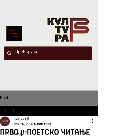
Post
Сè
Култура β
Сè
Nov 16, 2020
6 min read
Прво β-поетско читање
β-поезија