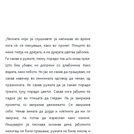
„Песната која ја слушнавте ја напишав во време 
кога сè се менуваше, како во пролет. Птиците во 
мене пееја на дрвјата, а на дрвјата цветаа јаболка.  
Ги сакав и ружите, токму поради тоа што имаа трње. 
Што беа убави, но допрени со длабочина. Како 
водата, како небото. Но јас не сакав да прашувам, не 
сакав навечер во темнината одговор да чекам, од 
празнината. Не сакав ружата да ја сакам поради 
трњето, туку поради цветот. Сакав кога јаболко ќе 
падне јас во птицата да гледам. Па ја замразив 
пролетта, го замразив движењето. Се замразив 
себе. Чекав зимата да дојде и клетките да ми ги 
замрзне, па потоа да израснам како кокиче. 
Пишувајќи ја песнава осознав дека јаболкото 
никогаш не било прашање, ружата не била мисла, и 