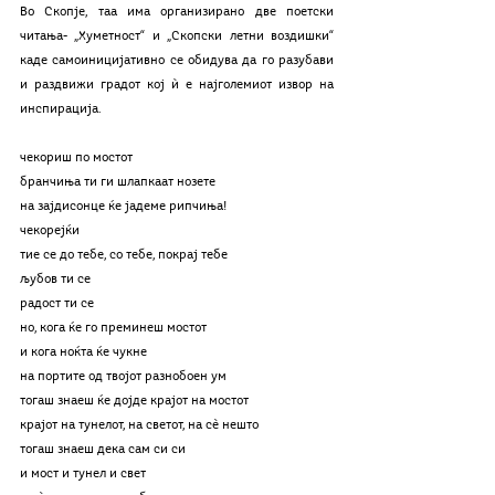
Во Скопје, таа има организирано две поетски 
читања- „Хуметност“ и „Скопски летни воздишки“ 
каде самоиницијативно се обидува да го разубави 
и раздвижи градот кој ѝ е најголемиот извор на 
инспирација.
чекориш по мостот 
бранчиња ти ги шлапкаат нозете
на зајдисонце ќе јадеме рипчиња! 
чекорејќи
тие се до тебе, со тебе, покрај тебе
љубов ти се
радост ти се
но, кога ќе го преминеш мостот
и кога ноќта ќе чукне
на портите од твојот разнобоен ум
тогаш знаеш ќе дојде крајот на мостот
крајот на тунелот, на светот, на сѐ нешто
тогаш знаеш дека сам си си
и мост и тунел и свет 