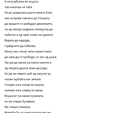
А кога јаболко ќе исцути, 
тоа никогаш не паѓа. 
Но во средината расте кокиче бело 
кое испраќа гласини до Сонцето, 
да зраците го разбудат движењето, 
па од некоја градина пеперутка да 
побегне и од лале полен ми донесе. 
Водата да надојде, 
глуварчето да побелее. 
Нечиј син, нечиј татко своето мало 
да сака да го прободе, со трн од ружа.
Па крв да капне на моето кокиче и 
од својата дршка трње да роди. 
Но јас во левиот џеб од капутот ја 
носам љубовта кон зимата. 
Спијам кога сонце ќе изгрее, 
молчам кога славеј ќе запее. 
Всушност ја сакам музиката, 
но ме плаши бучавата. 
Ме плаши плимата.  
Можеби би ја сакал водата ако не 