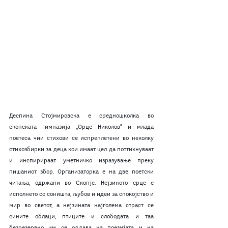
Деспина Стојмировска е средношколка во 
скопската гимназија ,,Орце Николов" и млада 
поетеса чии стихови се испреплетени во неколку 
стихозбирки за деца кои имаат цел да поттикнуваат 
и инспирираат уметничко изразување преку 
пишаниот збор. Организаторка е на две поетски 
читања, одржани во Скопје. Нејзиното срце е 
исполнето со соништа, љубов и идеи за спокојство и 
мир во светот, а нејзината најголема страст се 
сините облаци, птиците и слободата и таа 