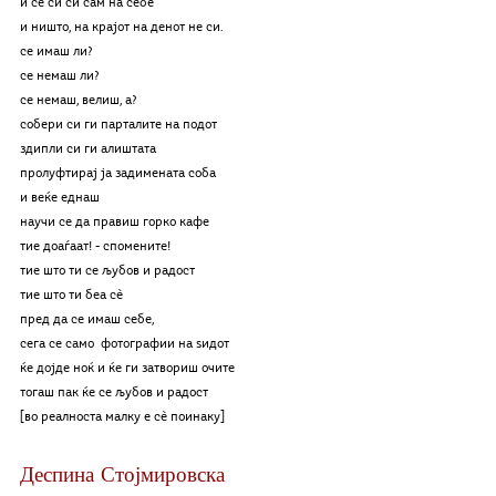
и сѐ си си сам на себе
и ништо, на крајот на денот не си. 
се имаш ли?
се немаш ли?
се немаш, велиш, а?
собери си ги парталите на подот
здипли си ги алиштата
пролуфтирај ја задимената соба
и веќе еднаш
научи се да правиш горко кафе
тие доаѓаат! - спомените! 
тие што ти се љубов и радост
тие што ти беа сѐ
пред да се имаш себе, 
сега се само  фотографии на ѕидот
ќе дојде ноќ и ќе ги затвориш очите
тогаш пак ќе се љубов и радост
[во реалноста малку е сè поинаку]
Деспина Стојмировска