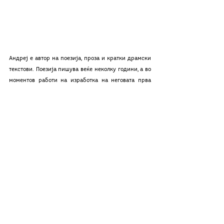
Андреј е автор на поезија, проза и кратки драмски 
текстови. Поезија пишува веќе неколку години, а во 
моментов работи на изработка на неговата прва 
поетска збирка. Поезија пишува инспириран од 
секојдневните лични чувствувања, философските 
прашања кои се јавуваат во мислите и поради сите 
инспиративни луѓе кои се јавуваат како подлога за 
отпочнување на пишување песна. 
Длабочината на твојот поглед
Гледајќи низ твоите очи
се нурнав во твојата внатрешност
видувајќи ме така навидувам провидно
завладуваше со секоја моја клетка.