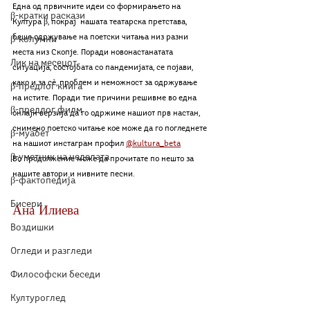
Една од првичните идеи со формирањето на 
β-кратки раскази
Култура β, покрај  нашата театарска претстава, 
беше одржување на поетски читањa низ разни 
β-колумни
места низ Скопје. Поради новонастанатата 
Лик на месецот
ситуација, состојбата со пандемијата, се појави, 
како и за сè, проблем и неможност за одржување 
β-предлог книга
на истите. Поради тие причини решивме во една 
β-предлог филм
онлајн верзија да го одржиме нашиот прв настан, 
снимено поетско читање кое може да го погледнете 
β-муабет
на нашиот инстаграм профил 
@kultura_be
ta
β-уметник на неделата
Во продолжение може да прочитате по нешто за 
нашите автори и нивните песни.
β-фактопедија
Бисери
Ана Илиева
Воздишки
Огледи и разгледи
Философски беседи
Културоглед