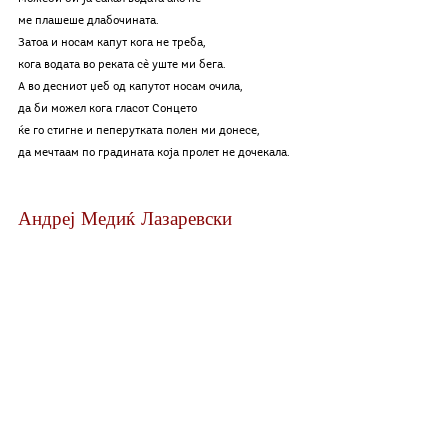
ме плашеше длабочината. 
Затоа и носам капут кога не треба, 
кога водата во реката сè уште ми бега.  
А во десниот џеб од капутот носам очила, 
да би можел кога гласот Сонцето 
ќе го стигне и пеперутката полен ми донесе, 
да мечтаам по градината која пролет не дочекала.
Андреј Медиќ Лазаревски