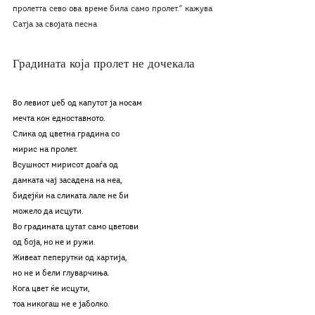
пролетта сево ова време била само пролет.“ кажува 
Сатја за својата песна
Градината која пролет не дочекала
Во левиот џеб од капутот ја носам 
мечта кон едноставното. 
Слика од цветна градина со 
мирис на пролет. 
Всушност мирисот доаѓа од 
дамката чај засадена на неа, 
бидејќи на сликата лале не би 
можело да исцути. 
Во градината цутат само цветови 
од боја, но не и ружи. 
Живеат пеперутки од хартија, 
но не и бели глуварчиња. 
Кога цвет ќе исцути, 
тоа никогаш не е јаболко.  