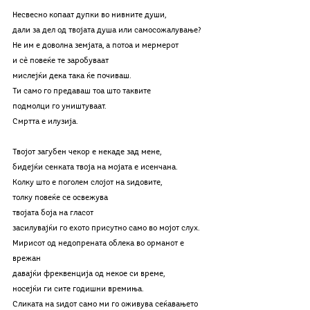
Несвесно копаат дупки во нивните души,
дали за дел од твојата душа или самосожалување?
Не им е доволна земјата, а потоа и мермерот
и сѐ повеќе те заробуваат
мислејќи дека така ќе почиваш. 
Ти само го предаваш тоа што таквите 
подмолци го уништуваат. 
Смртта е илузија. 
Твојот загубен чекор е некаде зад мене, 
бидејќи сенката твоја на мојата е исенчана. 
Колку што е поголем слојот на ѕидовите,
толку повеќе се освежува
твојата боја на гласот
засилувајќи го ехото присутно само во мојот слух.  
Мирисот од недопрената облека во орманот е 
врежан
давајќи фреквенција од некое си време,
носејќи ги сите годишни времиња.
Сликата на ѕидот само ми го оживува сеќавањето 