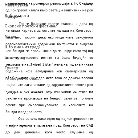
сквернавење на рокенрол револуцијата. Но Снајдер 
Мелемузика
од Конгресот излага како светец и заштитник на рок 
Добри гости
културата.
	Тој ги бранеше своите ставови и дела од 
Скопски поетски фестивал
неговата кариера од острите напади на Конгресот, 
Музика
така што посочи дека експлицитните сексуални 
садомазохистички содржини во текстот и видеата 
Што има низ град?
кои бендот ги прави, може да ги најде само тој кој 
Бета-музеј
што ги конкретно истите ги бара, бидејќи во 
текстовите на „Twised Sister” нема напишана никава 
Тригер
содржина која алудираше кон сценаријата од 
Го зборевме ова?
обвиненијата. Снајдер исто така со докази посочи 
на јавните лаги кажани од здружението против рок 
културата, кое додаде полуголи слики од жени на 
рекламни производи на бендот само за поголем 
ефект при омаловажувањето на членовите на 
бендот пред јавноста.
	Ова остана како едно од најконтроверзните 
и најинтересните излагања пред Конгресот на САД 
до ден денешен, кога често слушаме од 