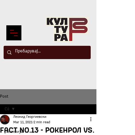
Post
Сè
Леонид Георгиевски
Сè
Mar 11, 2021
2 min read
FACT NO.13 - Рокенрол VS.
β-поезија