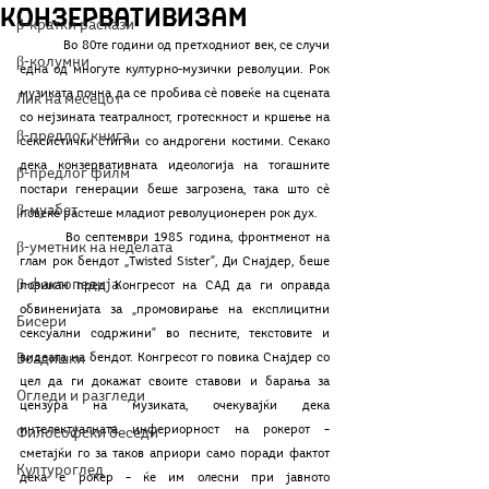
Конзервативизам
β-кратки раскази
	Во 80те години од претходниот век, се случи 
β-колумни
една од многуте културно-музички револуции. Рок 
музиката почна да се пробива сѐ повеќе на сцената 
Лик на месецот
со нејзината театралност, гротескност и кршење на 
β-предлог книга
сексистички стигми со андрогени костими. Секако 
дека конзервативната идеологија на тогашните 
β-предлог филм
постари генерации беше загрозена, така што сѐ 
β-муабет
повеќе растеше младиот револуционерен рок дух. 
	Во септември 1985 година, фронтменот на 
β-уметник на неделата
глам рок бендот „Twisted Sister”, Ди Снајдер, беше 
β-фактопедија
повикан пред Конгресот на САД да ги оправда 
обвиненијата за „промовирање на експлицитни 
Бисери
сексуални содржини” во песните, текстовите и 
Воздишки
видеата на бендот. Конгресот го повика Снајдер со 
цел да ги докажат своите ставови и барања за 
Огледи и разгледи
цензура на музиката, очекувајќи дека 
интелектуалната инфериорност на рокерот – 
Философски беседи
сметајќи го за таков априори само поради фактот 
Културоглед
дека е рокер – ќе им олесни при јавното 