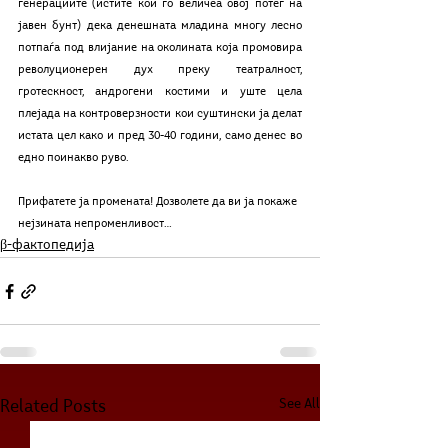
генерациите (истите кои го величеа овој потег на 
јавен бунт) дека денешната младина многу лесно 
потпаѓа под влијание на околината која промовира 
револуционерен дух преку театралност, 
гротескност, андрогени костими и уште цела 
плејада на контроверзности кои суштински ја делат 
истата цел како и пред 30-40 години, само денес во 
едно поинакво руво.
Прифатете ја промената! Дозволете да ви ја покаже 
нејзината непроменливост…
β-фактопедија
See All
Related Posts