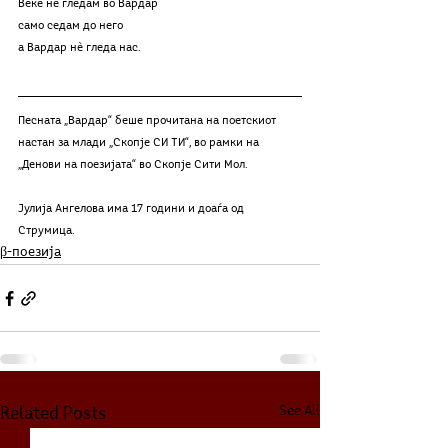
Веќе не гледам во Вардар
само седам до него
а Вардар нѐ гледа нас.
Песната „Вардар“ беше прочитана на поетскиот 
настан за млади „Скопје СИ ТИ“, во рамки на 
„Денови на поезијата“ во Скопје Сити Мол.
Јулија Ангелова има 17 години и доаѓа од 
Струмица.
β-поезија
See All
Related Posts