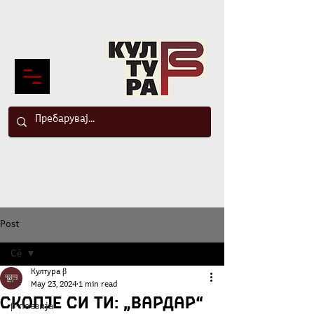
Post
Сè
Култура β
Сè
May 23, 2024
1 min read
Скопје СИ ТИ: „Вардар“
β-поезија