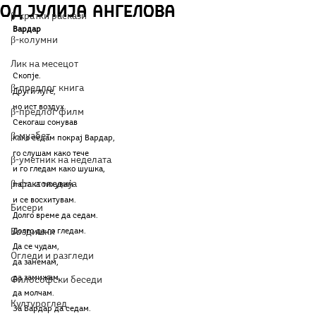
од Јулија Ангелова
β-кратки раскази
Вардар
β-колумни
Лик на месецот
Скопје.
β-предлог книга
Други луѓе,
но ист воздух.
β-предлог филм
Секогаш сонував
β-муабет
како седам покрај Вардар,
го слушам како тече
β-уметник на неделата
и го гледам како шушка,
β-фактопедија
па така тихувам
и се восхитувам.
Бисери
Долго време да седам.
Воздишки
Долго да го гледам.
Да се чудам,
Огледи и разгледи
да занемам,
да замижам,
Философски беседи
да молчам.
Културоглед
За Вардар да седам.