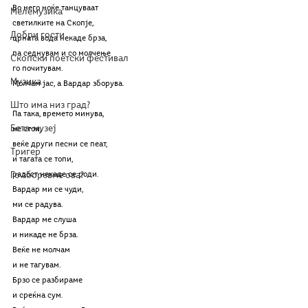
Во него ноќе танцуваат
Мелемузика
светилките на Скопје,
Добри гости
црната вода некаде брза,
па седнувам и со молчење
Скопски поетски фестивал
го почитувам.
Музика
Молчам јас, а Вардар зборува.
Што има низ град?
Па така, времето минува,
Бета-музеј
не стои,
веќе други песни се пеат,
Тригер
и тагата се топи,
Го зборевме ова?
радост некаде се роди.
Вардар ми се чуди,
ми се радува.
Вардар ме слуша
и никаде не брза.
Веќе не молчам
и не тагувам.
Брзо се разбираме
и среќна сум.