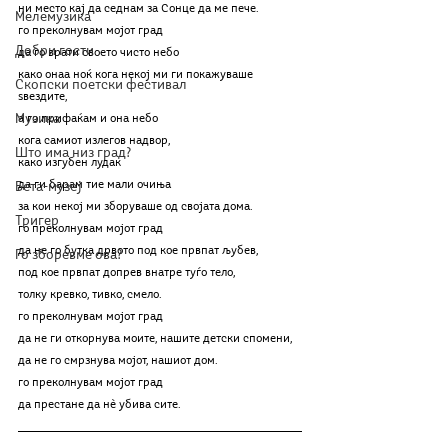
ни место кај да седнам за Сонце да ме пече.
Мелемузика
го преколнувам мојот град
Добри гости
да го врати своето чисто небо
како онаа ноќ кога некој ми ги покажуваше 
Скопски поетски фестивал
ѕвездите,
Музика
а го прифаќам и она небо
кога самиот излегов надвор,
Што има низ град?
како изгубен лудак
да ги барам тие мали очиња
Бета-музеј
за кои некој ми зборуваше од својата дома.
Тригер
го преколнувам мојот град
да не го бутка дрвото под кое првпат љубев,
Го зборевме ова?
под кое првпат допрев внатре туѓо тело,
толку кревко, тивко, смело.
го преколнувам мојот град
да не ги откорнува моите, нашите детски спомени,
да не го смрзнува мојот, нашиот дом.
го преколнувам мојот град
да престане да нè убива сите.