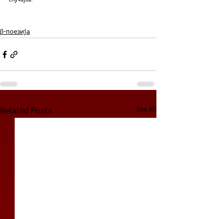
случајов.“
β-поезија
See All
Related Posts