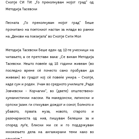
Скопје СИ ТИ: „Го преколнувам мојот град“ од 
Методија Тасевски
Песната „Го преколнувам мојот град“ беше 
прочитано на поетскиот настан за млади во рамки 
на „Денови на поезијата“ во Скопје Сити Мол
Методија Тасевски беше еден од 12-те учесници на 
читањето, а се претстави вака: „Се викам Методија 
Тасевски. Нешто повеќе од 18 години живеам (во 
последно време сè почесто само пробувам да 
живеам) во градот кој сè повеќе умира – Скопје, 
каде сум и роден. Учам во средното училиште „Раде 
Јовчевски - Корчагин“, во (двете) општествено-
хуманистички насоки. На македонски, латински и 
српски јазик ги стихувам дождот и сонот, болното и 
убавото, првата муза, новото, старото и 
разочараноста од нив, пишувам белешки за и 
според луѓе, блиски ми се и го поддржувам 
множењето дела на ангажирани теми како во 