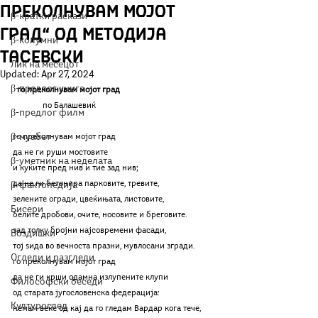
преколнувам мојот
β-кратки раскази
град“ од Методија
β-колумни
Тасевски
Лик на месецот
Updated:
Apr 27, 2024
β-предлог книга
го преколнувам мојот град
              по Балашевиќ
β-предлог филм
β-муабет
го преколнувам мојот град
да не ги руши мостовите
β-уметник на неделата
и куќите пред нив и тие зад нив;
да не ги бетонира парковите, тревите,
β-фактопедија
зелените огради, цвеќињата, листовите,
Бисери
белите дробови, очите, носовите и бреговите.
зад толку бројни најсовремени фасади,
Воздишки
тој ѕида во вечноста празни, мувлосани згради.
Огледи и разгледи
го преколнувам мојот град
да не ги крши одамна излупените клупи
Философски беседи
од старата југословенска федерација:
Културоглед
немам веќе од кај да го гледам Вардар кога тече,