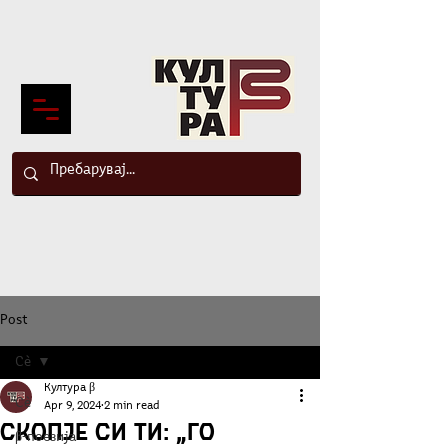
Post
Сè
Култура β
Сè
Apr 9, 2024
2 min read
Скопје СИ ТИ: „Го
β-поезија