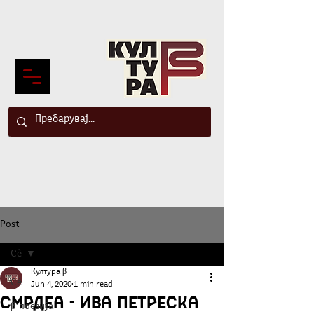
Post
Сè
Култура β
Сè
Jun 4, 2020
1 min read
Смрдеа - Ива Петреска
β-поезија