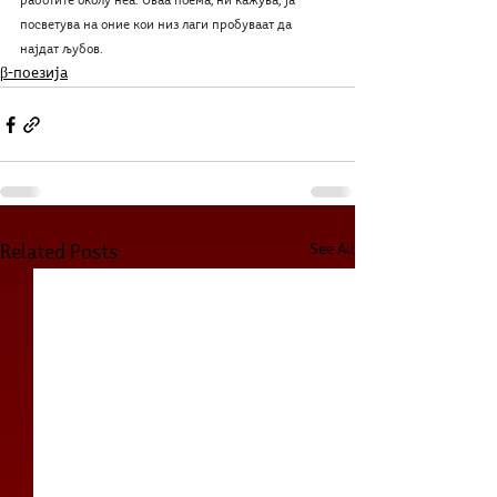
работите околу неа. Оваа поема, ни кажува, ја 
посветува на оние кои низ лаги пробуваат да 
најдат љубов.
β-поезија
See All
Related Posts