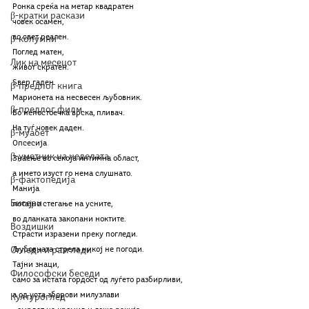
Ронка среќа на метар квадратен
β-кратки раскази
човек осамен,
во свет реален.
β-колумни
Поглед матен,
Лик на месецот
живот скратен.
Ѕвер гаден. 
β-предлог книга
Марионета на несвесен љубовник.
β-предлог филм
Во непостоечка врска, пливач.
На туѓ човек даден.
β-муабет
Опсесија
β-уметник на неделата
Знаење во секоја интимна област,
а името изуст го нема слушнато.
β-фактопедија
Манија
Бисери
потајно стегање на усните,
во дланката закопани ноктите.
Воздишки
Страсти изразени преку погледи.
Огледи и разгледи
Љубовната стрела никој не погоди.
Тајни знаци, 
Философски беседи
само за истата гордост од луѓето разбирливи,
а од уста зборови милузлави
Културоглед