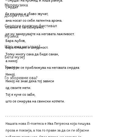
- смрдат на кромид и лоша ракија. 
Мелемузика
Смрдат
Ги слушаш и убаво звучат,
Добри гости
ама носат со себе латентна арома.
Скопски поетски фестивал
Осамен е тагозбирачот,
не му замерувајте на неговата лажливост.
Музика
Бара љубов,
Што има низ град?
бара емоции и сигурност.
Толку многу сака да биде сакан, 
Бета-музеј
а никој
Тригер
Никој не се приближува на неговата смрдеа
Никој.
Го зборевме ова?
Никој не знае дека тој зависи 
од своите мети.
Тој е куче со заби,
што се смирува на свински котлети.
Нашата нова ẞ-поетеса е Ива Петреска која пишува 
проза и поезија, а тоа го прави за да си ги објасни 