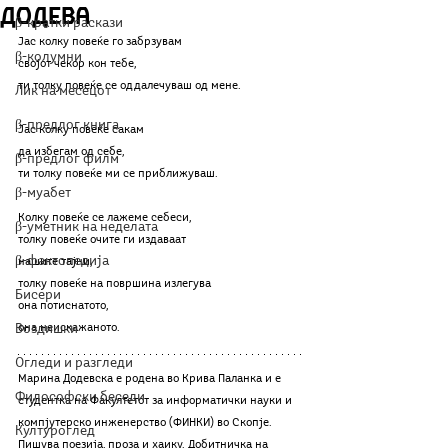
Додева
β-кратки раскази
Јас колку повеќе го забрзувам
β-колумни
својот чекор кон тебе,
ти толку повеќе се оддалечуваш од мене.
Лик на месецот
β-предлог книга
Јас колку повеќе сакам
да избегам од себе,
β-предлог филм
ти толку повеќе ми се приближуваш.
β-муабет
Колку повеќе се лажеме себеси,
β-уметник на неделата
толку повеќе очите ги издаваат
β-фактопедија
нашите тајни,
толку повеќе на површина излегува
Бисери
она потиснатото,
Воздишки
она неискажаното.
Огледи и разгледи
Марина Додевска е родена во Крива Паланка и е 
Философски беседи
студентка на Факултетот за информатички науки и 
компјутерско инженерство (ФИНКИ) во Скопје. 
Културоглед
Пишува поезија, проза и хаику. Добитничка на 