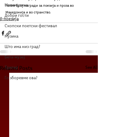
Мелемузика
голем број награди за поезија и проза во 
Македонија и во странство.
Добри гости
β-поезија
Скопски поетски фестивал
Музика
Што има низ град?
Бета-музеј
Тригер
See All
Related Posts
Го зборевме ова?