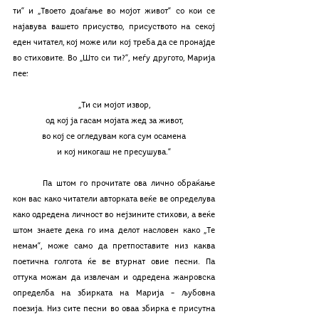
ти“ и „Твоето доаѓање во мојот живот“ со кои се 
најавува вашето присуство, присуството на секој 
еден читател, кој може или кој треба да се пронајде 
во стиховите. Во „Што си ти?“, меѓу другото, Марија 
пее:
„Ти си мојот извор,
од кој ја гасам мојата жед за живот,
во кој се огледувам кога сум осамена
и кој никогаш не пресушува.“
	Па штом го прочитате ова лично обраќање 
кон вас како читатели авторката веќе ве определува 
како одредена личност во нејзините стихови, а веќе 
штом знаете дека го има делот насловен како „Те 
немам“, може само да претпоставите низ каква 
поетична голгота ќе ве втурнат овие песни. Па 
оттука можам да извлечам и одредена жанровска 
определба на збирката на Марија – љубовна 
поезија. Низ сите песни во оваа збирка е присутна 