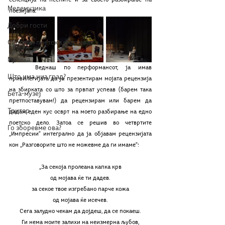
селекција на песните и за своето разбирање на 
Мелемузика
поезијата.
Добри гости
Скопски поетски фестивал
Музика
	Веднаш по перформансот, ја имав 
Што има низ град?
привилегијата да ја презентирам мојата рецензија 
на збирката со што за првпат успеав (барем така 
Бета-музеј
претпоставувам!) да рецензирам или барем да 
Тригер
дадам еден кус осврт на моето разбирање на едно 
поетско дело. Затоа се решив во четвртите 
Го зборевме ова?
„Импресии“ интегрално да ја објавам рецензијата 
кон „Разговорите што не можевме да ги имаме“:
„За секоја пролеана капка крв
од мојава ќе ти дадев.
за секое твое изгребано парче кожа
од мојава ќе исечев.
Сега залудно чекам да дојдеш, да се покаеш.
Ги нема моите залихи на неизмерна љубов,