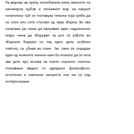
Па веднаш од крвта, изгребаната кожа, залихите на 
неизмерна љубов и печливиот жар на нашиот 
читателски грб се поставува тежина која треба да 
се носи низ сите стихови од оваа збирка. Во ова 
излагање јас нема да направам еден содржински 
осврт, нема да зборувам за што се работи во 
збирката бидејќи со тоа, едно дело, особено 
поетско, се убива во поим. Јас само ќе подадам 
еден од можните начини како би можело да се чита 
ова дело врз основа на моите скромни поетски 
познавања заедно со одредени философско-
естетички и поетички концепти кои ми се под 
интересирање.