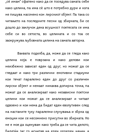
„сè имам“ сфатено како да се поседува самата себе 
како целина, па има сè што е потребно дури и кога 
не пишува насочено кон лирскиот објект. Па така со 
читањето на последните песни од збирката, би се 
дошло до заклучок дека всушност поетесата се има 
себе си во сетоста, во целината и со тоа се 
заокружува љубовната целина на самата авторка.
	Ваквата поделба, да, може да се гледа како 
целина која е поврзана и како делови кои 
неизбежно зависат еден од друг, но можат да се 
гледаат и како три различни емотивни стадиуми 
кои течат паралелно еден до друг со различен 
лирски објект и немаат никаква допирна точка, па 
можат да се анализираат како независни поетски 
целини кои можат да се анализираат и читаат 
одвоено и кои нема да бидат еден еволутивен след 
на настаните туку паралелни случувања и збрка од 
емоции кои се несомнено присутни во збирката. Но 
не е мое да оценувам како треба да се чита делото, 
бидејќи јас го исчитав на еден одреден начин, а 