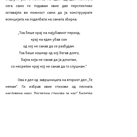
сега само ги подавам овие две перспективи 
оставајќи ви можност сами да ја конструирате 
есенцијата на поделбата на самата збирка.
„Тоа беше крај на најубавиот период,
крај на еден убав сон
од кој не сакав да се разбудам.
Тоа беше кошмар од кој бегав долго,
бајка која не сакав да ја дочитам,
со несреќен крај кој не сакав да го слушнам.“
	Ова е дел од завршницата на вториот дел „Те 
немам“. Ги избрав овие стихови од песната 
насловена како „Последни стихови за нас“ бидејќи 
тука се случува главниот пресврт. Се губи лирскиот 
објект и после песнава, неочекувано во поетска 
збирка, се поставува краток расказ. „Тоа утро 
морето беше премногу мирно. Обично уживав кога 
беше тивко, но овој пат ме плашеше. Овој пат 
смиреноста криеше смрт позади неа. Смрт на сè 