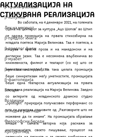
актуализација на
β-кратки раскази
стихувана реализација
β-колумни
	Во саботата, на 4 декември 2021, на големата 
Лик на месецот
сцена на Центарот за култура „Ацо Шопов“ во Штип 
се одржа промоција на првата стихозбирка на 
β-предлог книга
младата поетеса Марија Велинова. Таа е поетеса, а 
β-предлог филм
пишува и кратка проза и на македонски и на 
англиски јазик. Таа е несомнена вљубеничка во 
β-муабет
книжевноста, филмот и театарот (со кој што се 
β-уметник на неделата
занимава аматерски), па така целата промоција 
беше синкретизам меѓу уметностите, промоцијата 
β-фактопедија
беше една театарска актуализација на првата 
Бисери
стихувана реализација на Марија Велинова. Заедно 
со актерите од младинското драмско студио 
Воздишки
„Spotlight“ приредија получасовен перформанс со 
што ги разиграа стиховите од „Разговорите што не 
Огледи и разгледи
можевме да ги имаме“. На промоцијата обраќање 
Философски беседи
имаше и самата авторка која раскажа за 
инспирацијата, своето пишување, процесот на 
Културоглед