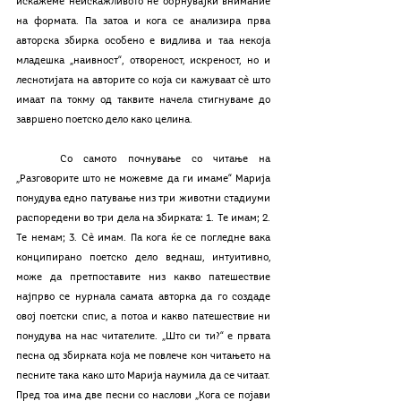
искажеме неискажливото не обрнувајќи внимание 
на формата. Па затоа и кога се анализира прва 
авторска збирка особено е видлива и таа некоја 
младешка „наивност“, отвореност, искреност, но и 
леснотијата на авторите со која си кажуваат сѐ што 
имаат па токму од таквите начела стигнуваме до 
завршено поетско дело како целина.
	Со самото почнување со читање на 
„Разговорите што не можевме да ги имаме“ Марија 
понудува едно патување низ три животни стадиуми 
распоредени во три дела на збирката: 1. Те имам; 2. 
Те немам; 3. Сè имам. Па кога ќе се погледне вака 
конципирано поетско дело веднаш, интуитивно, 
може да претпоставите низ какво патешествие 
најпрво се нурнала самата авторка да го создаде 
овој поетски спис, а потоа и какво патешествие ни 
понудува на нас читателите. „Што си ти?“ е првата 
песна од збирката која ме повлече кон читањето на 
песните така како што Марија наумила да се читаат. 
Пред тоа има две песни со наслови „Кога се појави 