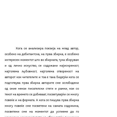
	Кога се анализира поезија на млад автор, 
особено на дебитантска, на прва збирка, е особено 
интересен моментот што во збирката, тука зборувам 
и од лично искуство, се содржани најискреност, 
најголема љубовност, најголема отвореност на 
авторот кон читателите и тоа е така бидејќи кога се 
подготвува прва збирка авторите сме ослободени 
од оние некои писателски стеги и рамки, кои со 
текот на времето се добиваат, посветувајќи се многу 
повеќе и на формата. А кога се пишува прва збирка 
многу повеќе сме посветени на самата содржина, 
посветени сме на моментот да успееме да го 