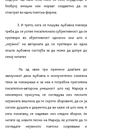
бидејќи таа како тема носи со себе илјадници и 
безброј емоции кои мораат соодветно да се 
спастрат во една поетска форма; 
	3. И трето, кога се пишува љубовна поезија 
треба да се успее писателската субјективност да се 
претвори во објективност односно она што е 
„нејзино“ на авторката да се претвори во една 
општа љубовна состојба за да може да допре до 
секој читател.
	Па од овие три премиси доаѓаме до 
заклучокот дека љубовта е исклучително сложена 
тема за поезирање и за неа е потребна преголема 
писателско-авторска умешност што кај Марија е 
неизмерно присутна, се согледува низ песните 
нејзината вештина да ги скроти зборовите, да си ја 
соголи душата и директно да ви каже сѐ што има. А 
кога понатаму, се надевам низ следни збирки, ќе 
читате од новите песни на Марија, ќе успеете да го 
согледате нејзиното поетско созревање и 