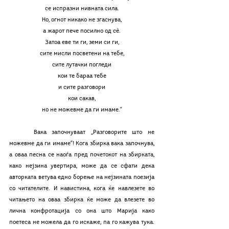
се испразни нивната сила.
Но, огнот никако не згаснува,
а жарот пече посилно од сè.
Затоа еве ти ги, земи си ги,
сите мисли посветени на тебе,
сите лутачки погледи
кои те бараа тебе
и сите разговори
кои сакав,
но не можевме да ги имаме.“
	Вака започнуваат „Разговорите што не 
можевме да ги имаме“! Кога збирка вака започнува, 
а оваа песна се наоѓа пред почетокот на збирката, 
како нејзина увертира, може да се сфати дека 
авторката ветува едно борење на нејзината поезија 
со читателите. И навистина, кога ќе навлезете во 
читањето на оваа збирка ќе може да влезете во 
лична конфротација со она што Марија како 
поетеса не можела да го искаже, па го кажува тука. 