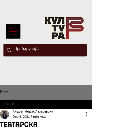
Post
Сè
Андреј Медиќ Лазаревски
Сè
Dec 6, 2021
7 min read
Театарска
β-поезија