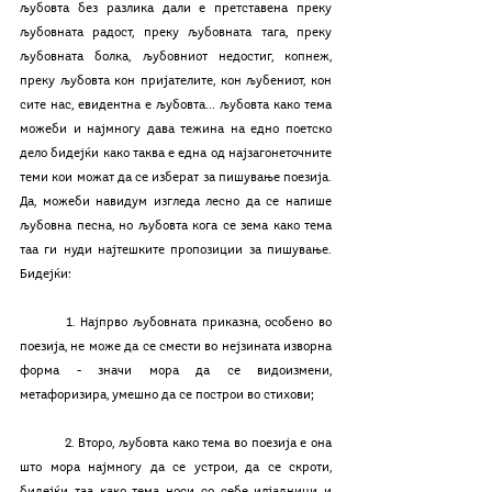
љубовта без разлика дали е претставена преку 
љубовната радост, преку љубовната тага, преку 
љубовната болка, љубовниот недостиг, копнеж, 
преку љубовта кон пријателите, кон љубениот, кон 
сите нас, евидентна е љубовта... љубовта како тема 
можеби и најмногу дава тежина на едно поетско 
дело бидејќи како таква е една од најзагонеточните 
теми кои можат да се изберат за пишување поезија. 
Да, можеби навидум изгледа лесно да се напише 
љубовна песна, но љубовта кога се зема како тема 
таа ги нуди најтешките пропозиции за пишување. 
Бидејќи:
	1. Најпрво љубовната приказна, особено во 
поезија, не може да се смести во нејзината изворна 
форма - значи мора да се видоизмени, 
метафоризира, умешно да се построи во стихови; 
	2. Второ, љубовта како тема во поезија е она 
што мора најмногу да се устрои, да се скроти, 