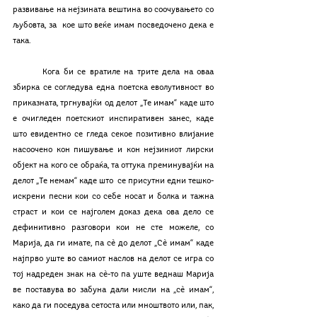
развивање на нејзината вештина во соочувањето со 
љубовта, за  кое што веќе имам посведочено дека е 
така.
	Кога би се вратиле на трите дела на оваа 
збирка се согледува една поетска еволутивност во 
приказната, тргнувајќи од делот „Те имам“ каде што 
е очигледен поетскиот инспиративен занес, каде 
што евидентно се гледа секое позитивно влијание 
насоочено кон пишување и кон нејзиниот лирски 
објект на кого се обраќа, та оттука преминувајќи на 
делот „Те немам“ каде што  се присутни едни тешко-
искрени песни кои со себе носат и болка и тажна 
страст и кои се најголем доказ дека ова дело се 
дефинитивно разговори кои не сте можеле, со 
Марија, да ги имате, па сѐ до делот „Сѐ имам“ каде 
најпрво уште во самиот наслов на делот се игра со 
тој надреден знак на сѐ-то па уште веднаш Марија 
ве поставува во забуна дали мисли на „сѐ имам“, 
како да ги поседува сетоста или мноштвото или, пак, 