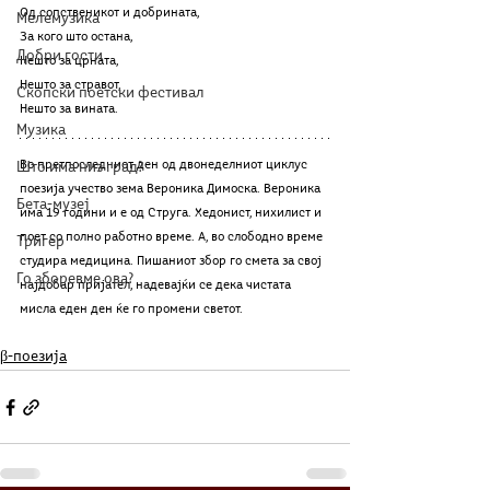
Од сопственикот и добрината, 
Мелемузика
За кого што остана, 
Добри гости
Нешто за црната, 
Нешто за стравот, 
Скопски поетски фестивал
Нешто за вината. 
Музика
Во претпоследниот ден од двонеделниот циклус 
Што има низ град?
поезија учество зема Вероника Димоска. Вероника 
Бета-музеј
има 19 години и е од Струга. Хедонист, нихилист и 
поет со полно работно време. А, во слободно време 
Тригер
студира медицина. Пишаниот збор го смета за свој 
Го зборевме ова?
најдобар пријател, надевајќи се дека чистата 
мисла еден ден ќе го промени светот.
β-поезија