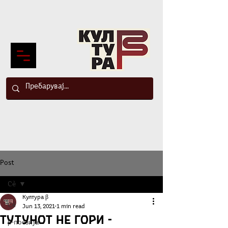
Post
Сè
Култура β
Сè
Jun 13, 2021
1 min read
Тутунот не гори -
β-поезија