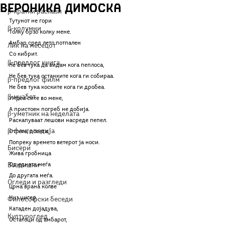
Вероника Димоска
β-кратки раскази
Тутунот не гори
β-колумни
Толку брзо колку мене.
Амбар сред лето потпален
Лик на месецот
Со кибрит.
β-предлог книга
Не бев тука да видам кога пеплоса,
Не бев тука останките кога ги собираа.
β-предлог филм
Не бев тука коските кога ги дробеа.
β-муабет
Умреа сите во мене,
А пристоен погреб не добија.
β-уметник на неделата
Раскапуваат лешови насреде пепел.
β-фактопедија
Отсега, досега,
Попреку времето ветерот ја носи.
Бисери
Жива гробница
Воздишки
Од едната меѓа
До другата меѓа.
Огледи и разгледи
Црна врана колве 
Низ џигер, 
Философски беседи
Катаден дојадува, 
Културоглед
Остатоци од амбарот, 