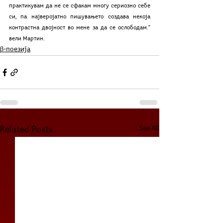
практикувам да не се сфакам многу сериозно себе 
си, па најверојатно пишувањето создава некоја 
контрастна двојност во мене за да се ослободам.“ 
вели Мартин.
β-поезија
See All
Related Posts