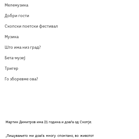
Мелемузика
Добри гости
Скопски поетски фестивал
Музика
Што има низ град?
Бета-музеј
Тригер
Го зборевме ова?
Мартин Димитров има 21 година и доаѓа од Скопје. 
„Пишувањето ми доаѓа многу спонтано, во животот 