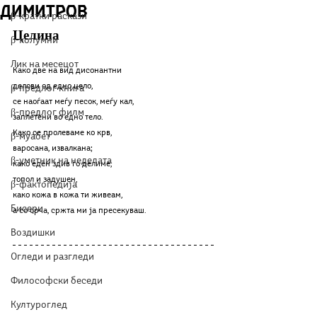
Димитров
β-кратки раскази
Целина
β-колумни
Лик на месецот
Како две на вид дисонантни
делови од едно цело,
β-предлог книга
се наоѓаат меѓу песок, меѓу кал,
β-предлог филм
заплетени во едно тело.
Како се пролеваме ко крв,
β-муабет
варосана, извалкана;
β-уметник на неделата
како еден здив го делиме,
топол и задушен,
β-фактопедија
како кожа в кожа ти живеам,
Бисери
a со срча, сржта ми ја пресекуваш.
Воздишки
Огледи и разгледи
Философски беседи
Културоглед