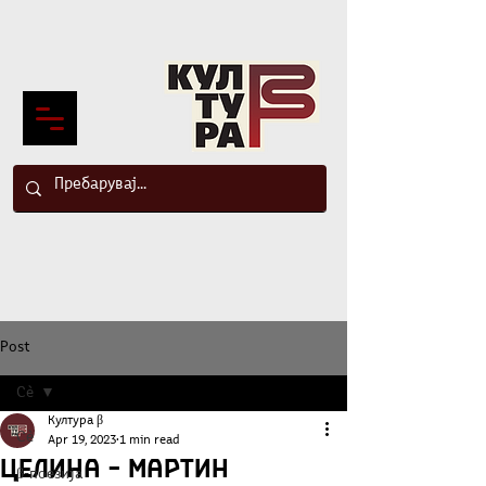
Post
Сè
Култура β
Сè
Apr 19, 2023
1 min read
Целина – Мартин
β-поезија