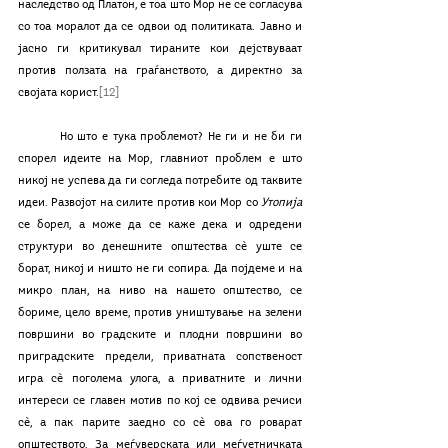
наследство од Платон, е тоа што Мор не се согласува 
со тоа моралот да се одвои од политиката. Јавно и 
јасно ги критикувал тираните кои дејствуваат 
против ползата на граѓанството, а директно за 
својата корист.
[12]
	Но што е тука проблемот? Не ги и не би ги 
спорел идеите на Мор, главниот проблем е што 
никој не успева да ги согледа потребите од таквите 
идеи. Развојот на силите против кои Мор со 
Утопија
се борел, а може да се каже дека и одредени 
структури во денешните општества сè уште се 
борат, никој и ништо не ги сопира. Да појдеме и на 
микро план, на ниво на нашето општество, се 
бориме, цело време, против уништување на зелени 
површини во градските и плодни површини во 
приградските предели, приватната сопственост 
игра сè поголема улога, а приватните и лични 
интереси се главен мотив по кој се одвива речиси 
сè, а пак парите заедно со сè ова го роварат 
општеството. За меѓуверската или меѓуетничката 