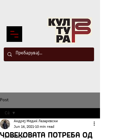
Post
Сè
Андреј Медиќ Лазаревски
Сè
Jun 16, 2021
10 min read
Човековата потреба од
β-поезија