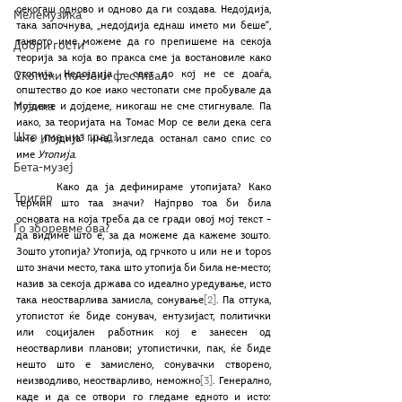
секогаш одново и одново да ги создава. Недојдија, 
Мелемузика
така започнува, „недојдија еднаш името ми беше“, 
таквото име можеме да го препишеме на секоја 
Добри гости
теорија за која во пракса сме ја востановиле како 
утопија. Недојдија – свет до кој не се доаѓа, 
Скопски поетски фестивал
општество до кое иако честопати сме пробувале да 
Музика
појдеме и дојдеме, никогаш не сме стигнувале. Па 
иако, за теоријата на Томас Мор се вели дека сега 
Што има низ град?
име „Појдија“ има, изгледа останал само спис со 
име 
Утопија
.
Бета-музеј
	Како да ја дефинираме утопијата? Како 
Тригер
термин што таа значи? Најпрво тоа би била 
основата на која треба да се гради овој мој текст – 
Го зборевме ова?
да видиме што е, за да можеме да кажеме зошто. 
Зошто утопија? Утопија, од грчкото u или не и topos 
што значи место, така што утопија би била не-место; 
назив за секоја држава со идеално уредување, исто 
така неостварлива замисла, сонување
[2]
. Па оттука, 
утопистот ќе биде сонувач, ентузијаст, политички 
или социјален работник кој е занесен од 
неостварливи планови; утопистички, пак, ќе биде 
нешто што е замислено, сонувачки створено, 
неизводливо, неостварливо, неможно
[3]
. Генерално, 
каде и да се отвори го гледаме едното и исто: 