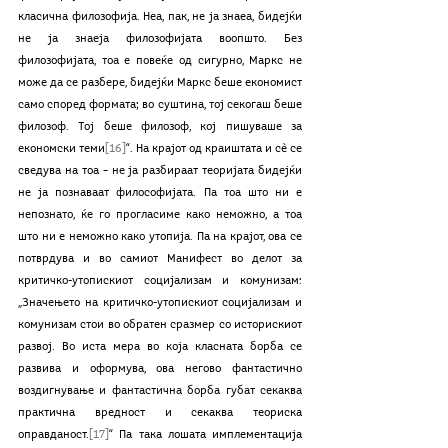
класична филозофија. Неа, пак, не ја знаеа, бидејќи 
не ја знаеја филозофијата воопшто. Без 
филозофијата, тоа е повеќе од сигурно, Маркс не 
може да се разбере, бидејќи Маркс беше економист 
само според формата; во суштина, тој секогаш беше 
филозоф. Тој беше филозоф, кој пишуваше за 
економски теми
[16]
“. На крајот од краиштата и сè се 
сведува на тоа – не ја разбираат теоријата бидејќи 
не ја познаваат философијата. Па тоа што ни е 
непознато, ќе го прогласиме како неможно, а тоа 
што ни е неможно како утопија. Па на крајот, ова се 
потврдува и во самиот Манифест во делот за 
критичко-утопискиот социјализам и комунизам: 
„Значењето на критичко-утопискиот социјализам и 
комунизам стои во обратен сразмер со историскиот 
развој. Во иста мера во која класната борба се 
развива и оформува, ова негово фантастично 
воздигнување и фантастична борба губат секаква 
практична вредност и секаква теориска 
оправданост.
[17]
“ Па така лошата имплементација 