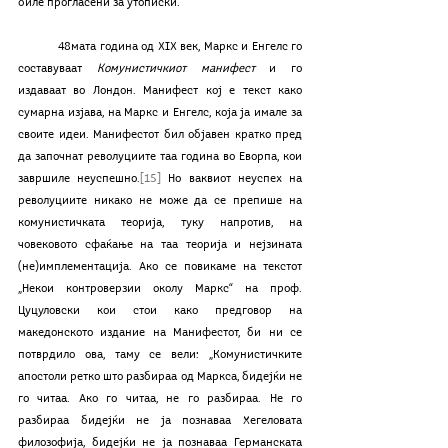
биле прогласени за утописки. 
	48мата година од XIX век, Маркс и Енгелс го 
составуваат 
Комунистичкиот манифест
 и го 
издаваат во Лондон. Манифест кој е текст како 
сумарна изјава, на Маркс и Енгелс, која ја имале за 
своите идеи. Манифестот бил објавен кратко пред 
да започнат револуциите таа година во Еворпа, кои 
завршиле неуспешно.
[15]
 Но ваквиот неуспех на 
револуциите никако не може да се препише на 
комунистичката теорија, туку напротив, на 
човековото сфаќање на таа теорија и нејзината 
(не)имплементација. Ако се повикаме на текстот 
„Некои контроверзии околу Маркс“ на проф. 
Цуцуловски кои стои како предговор на 
македонското издание на Манифестот, би ни се 
потврдило ова, таму се вели: „Комунистичките 
апостоли ретко што разбираа од Маркса, бидејќи не 
го читаа. Ако го читаа, не го разбираа. Не го 
разбираа бидејќи не ја познаваа Хегеловата 
филозофија, бидејќи не ја познаваа Германската 