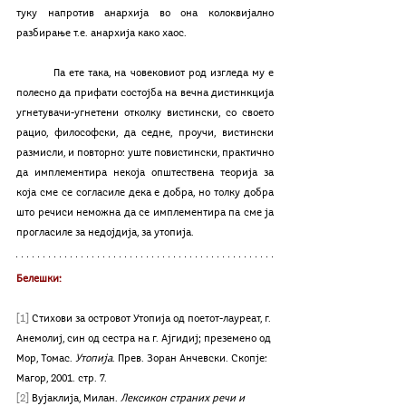
туку напротив анархија во она колоквијално 
разбирање т.е. анархија како хаос. 
	Па ете така, на човековиот род изгледа му е 
полесно да прифати состојба на вечна дистинкција 
угнетувачи-угнетени отколку вистински, со своето 
рацио, философски, да седне, проучи, вистински 
размисли, и повторно: уште повистински, практично 
да имплементира некоја општествена теорија за 
која сме се согласиле дека е добра, но толку добра 
што речиси неможна да се имплементира па сме ја 
прогласиле за недојдија, за утопија. 
Белешки:
[1]
 Стихови за островот Утопија од поетот-лауреат, г. 
Анемолиј, син од сестра на г. Ајгидиј; преземено од 
Мор, Томас. 
Утопија
. Прев. Зоран Анчевски. Скопје: 
Магор, 2001. стр. 7.
[2]
 Вујаклија, Милан. 
Лексикон страних речи и 