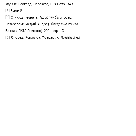
израза. 
Београд: Просвета, 1980. стр. 949. 
[3]
 Види 2. 
[4]
 Стих од песната 
Недостижба, 
според: 
Лазаревски Медиќ, Андреј. 
Беседење со неа.
Битола: ДАТА Песнопој, 2021. стр. 13.
[5]
 Според: Коплстон, Фредерик. 
Историја на 
филозофија, Грција и Рим. 
Том 1. Прев. Весна 
Ликар. Скопје: Арс Студио, 2016. стр. 131.
[6]
 Лаертиј, Диоген. 
Животите и мислењата на 
славните философи. 
Прев. Елена Весова Колоска. 
Скопје: Аз-буки, 2004.
[7]
 Платон. 
Политеја
. Прев. Елена Колева. 473d. 
[8]
 Види 7. 471d.
[9]
 Види 1.
[10]
 Види 1.
[11]
 Стихови од утопијанска поезија, непознат 
автор; преземено од Мор, Томас. 
Утопија
. Прев. 
Зоран Анчевски. Скопје: Магор, 2011.
[12]
 Според: Коплстон, Фредерик. 
Историја на 
филозофија, Доцна средновековна и ренесансна 