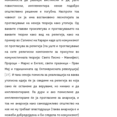
неможноста да разбере вистински и да, уште 
повистински, имплементира некое подобро 
општествено решение е погубна. Наспроти тоа 
човекот си ја има востановено леснотијата за 
прогласување на некоја теорија како утопија. Од 
ваквите ставови произлегува и прогласувањето на 
ваквите теории како вид на религија, како на 
пример во 
Сапиенс 
на Харари каде што комунизмот 
се прогласува за религија (па уште и прогласување 
на сите религиски компоненти за присутни во 
комунистичката теорија: Свето Писмо – Манифест, 
Пророци – Маркс и Енгелс, свети празници – Први 
Мај и годишнината од Октомвриската револуција)
[19]
. И така секоја помисла за реализација на ваква 
утописка идеја ќе ја сведеме на религија во која 
само ќе останеме да веруваме, но никако и да 
имплементираме. Па дури и ако помислиме да 
имплементираме ќе ја прогласиме за анархија, и 
тоа не анархија како самоодржливо општество на 
кое не му требаат властодршци (таква анархија е и 
можеби добредојдена и би следела по комунизмот) 