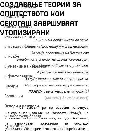
создавање теории за
β-кратки раскази
општеството кои
β-колумни
секогаш завршуваат
Лик на месецот
утопизирани
β-предлог книга
НЕДОЈДИЈА еднаш името ми беше,
β-предлог филм
Место кај што никој никогаш не дошол.
За земја-посестрима на Платона сал
β-муабет
Републиката ја имам, но од неа полична сум;
β-уметник на неделата
Оти обичен си беше таа прозен мит,
А јас сум тоа што таму пишано е,
β-фактопедија
За луѓе, берикет, закони и цврста рамка,
Место сум кон кое сека мудра глава ита:
Бисери
ПОЈДИЈА е сега името што го носам
[1]
Воздишки
(Анемолиј, британски поет)
Огледи и разгледи
	Со ваква игра на зборови започнува 
македонското издание на Моровата 
Утопија
. Со 
Философски беседи
стиховите на британскиот поет, господин Анемолиј, 
ја започнувам приказната за секогаш-
Културоглед
утопизираните теории и човековата потреба истите 