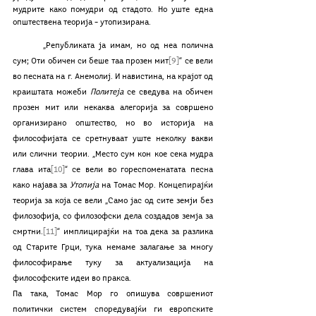
мудрите како помудри од стадото. Но уште една 
општествена теорија – утопизирана. 
	„Републиката ја имам, но од неа полична 
сум; Оти обичен си беше таа прозен мит
[9]
“ се вели 
во песната на г. Анемолиј. И навистина, на крајот од 
краиштата можеби 
Политеја
 се сведува на обичен 
прозен мит или некаква алегорија за совршено 
организирано општество, но во историја на 
философијата се сретнуваат уште неколку вакви 
или слични теории. „Место сум кон кое сека мудра 
глава ита
[10]
“ се вели во гореспоменатата песна 
како најава за 
Утопија 
на Томас Мор. Концепирајќи 
теорија за која се вели „Само јас од сите земји без 
филозофија, со филозофски дела создадов земја за 
смртни.
[11]
“ имплицирајќи на тоа дека за разлика 
од Старите Грци, тука немаме залагање за многу 
философирање туку за актуализација на 
философските идеи во пракса. 
Па така, Томас Мор го опишува совршениот 
политички систем споредувајќи ги европските 