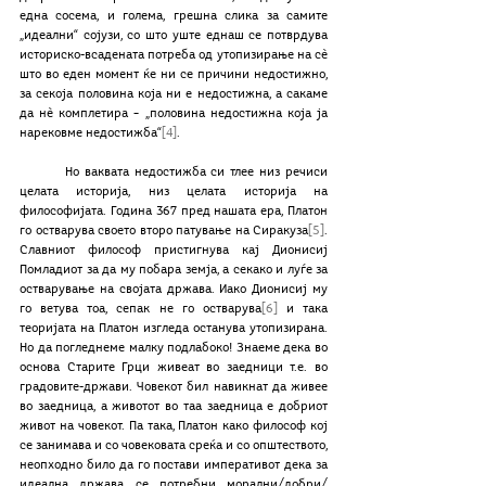
една сосема, и голема, грешна слика за самите 
„идеални“ сојузи, со што уште еднаш се потврдува 
историско-всадената потреба од утопизирање на сè 
што во еден момент ќе ни се причини недостижно, 
за секоја половина која ни е недостижна, а сакаме 
да нè комплетира – „половина недостижна која ја 
нарековме недостижба“
[4]
.
	Но ваквата недостижба си тлее низ речиси 
целата историја, низ целата историја на 
философијата. Година 367 пред нашата ера, Платон 
го остварува своето второ патување на Сиракуза
[5]
. 
Славниот философ пристигнува кај Дионисиј 
Помладиот за да му побара земја, а секако и луѓе за 
остварување на својата држава. Иако Дионисиј му 
го ветува тоа, сепак не го остварува
[6]
 и така 
теоријата на Платон изгледа останува утопизирана. 
Но да погледнеме малку подлабоко! Знаеме дека во 
основа Старите Грци живеат во заедници т.е. во 
градовите-држави. Човекот бил навикнат да живее 
во заедница, а животот во таа заедница е добриот 
живот на човекот. Па така, Платон како философ кој 
се занимава и со човековата среќа и со општеството, 
неопходно било да го постави императивот дека за 
идеална држава се потребни морални/добри/