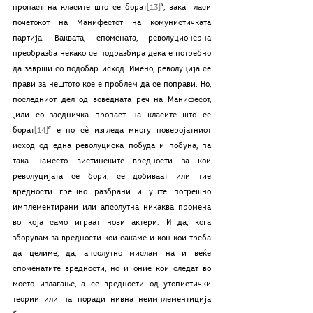
пропаст на класите што се борат
[13]
“, вака гласи 
почетокот на Манифестот на комунистичката 
партија. Ваквата, спомената, револуционерна 
преобразба некако се подразбира дека е потребно 
да заврши со подобар исход. Имено, револуција се 
прави за нештото кое е проблем да се поправи. Но, 
последниот дел од воведната реч на Манифесот, 
„или со заедничка пропаст на класите што се 
борат
[14]
“ е по сè изгледа многу поверојатниот 
исход од една револуциска побуда и побуна, па 
така наместо вистинските вредности за кои 
револуцијата се бори, се добиваат или тие 
вредности грешно разбрани и уште погрешно 
имплементирани или апсолутна никаква промена 
во која само играат нови актери. И да, кога 
зборувам за вредности кои сакаме и кон кои треба 
да целиме, да, апсолутно мислам на и веќе 
споменатите вредности, но и оние кои следат во 
моето излагање, а се вредности од утопистички 
теории или па поради нивна неимплементиција 