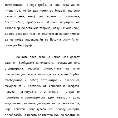
толеранција, на која треба, на која мора, да се 
инсистира, не би дал коментар бидејќи на сето 
инсистирање, некој цело време ги потпалува, 
беспотребно, проблемите. И така теоријата на 
Томас Мор, си останува теорија, колку и г. Анемолиј 
да пее дека кон таквиот општествен концепт може 
да се појде нарекувајќи го Појдија, 
Утопија
 си 
останува Недојдија!
	Ваквите вредности на Томас Мор даваат 
одличен 
Schlagwort
 за следната, изгледа до сега 
утопизирана, теорија. „Историјата на сите 
општества до сега е историја на класни борби. 
Слободниот и робот, патрицијот и плебеецот, 
феудалецот и крепосникот, еснафот и калфата, 
накусо – угнетувачот и угнетениот – стојат во 
постојана спротиставеност еден наспроти друг, 
водејќи непрекината, де скришна, де јавна борба, 
која секогаш завршувала со револуционерна 
преобразба на целото општество, или со заедничка 