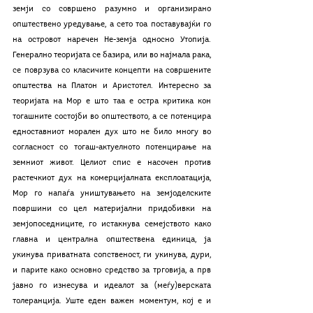
земји со совршено разумно и организирано 
општествено уредување, а сето тоа поставувајќи го 
на островот наречен Не-земја односно Утопија. 
Генерално теоријата се базира, или во најмала рака, 
се поврзува со класичите концепти на совршените 
општества на Платон и Аристотел. Интересно за 
теоријата на Мор е што таа е остра критика кон 
тогашните состојби во општеството, а се потенцира 
едноставниот морален дух што не било многу во 
согласност со тогаш-актуелното потенцирање на 
земниот живот. Целиот спис е насочен против 
растечкиот дух на комерцијалната експлоатација, 
Мор го напаѓа уништувањето на земјоделските 
површини со цел материјални придобивки на 
земјопоседниците, го истакнува семејството како 
главна и централна општествена единица, ја 
укинува приватната сопственост, ги укинува, дури, 
и парите како основно средство за трговија, а прв 
јавно го изнесува и идеалот за (меѓу)верската 
толеранција. Уште еден важен моментум, кој е и 