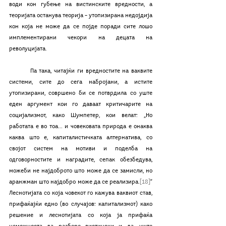
води кон губење на вистинските вредности, а 
теоријата останува теорија – утопизирана недојдија 
кон која не може да се појде поради сите лошо 
имплементирани чекори на децата на 
револуцијата.
	Па така, читајќи ги вредностите на ваквите 
системи, сите до сега набројани, а истите 
утопизирани, совршено би се потврдила со уште 
еден аргумент кои го даваат критичарите на 
социјализмот, како Шумпетер, кои велат: „Но 
работата е во тоа... и човековата природа е онаква 
каква што е, капиталистичката алтернатива, со 
својот систем на мотиви и поделба на 
одговорностите и наградите, сепак обезбедува, 
можеби не најдоброто што може да се замисли, но 
аранжман што најдобро може да се реализира.
[18]
“ 
Леснотијата со која човекот го кажува ваквиот став, 
прифаќајќи едно (во случајов: капитализмот) како 
решение и леснотијата со која ја прифаќа 