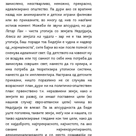
замислено, неостварливо, неможно, прекрасно, 
идеализирано општество. Па дури ако се вратиме 
назад кон анимираните и детски играни филмови 
или во приказните, во многу од нив го наоѓаме 
истиов момент. Можеби ќе звучи апсурдно, но да: 
Петар Пан
 – чиста утопија со земјата Недојдија, 
Алиса во земјата на чудата
 – зар не е таа земја 
утопија, баш поради тоа бидејќи е чудна и надвор 
од „нормалноста“, сите бајки во кои после полноќ го 
снемува идеалниот свет. Од детството на човекот му 
се всадува или тој самиот по себе има потреба да 
замислува совршен свет, наместо да го креира, и 
има потреба да теоретизира утописки системи, 
наместо да ги имплементира. Настрана од детските 
приказни, ништо поразлино не се случува на 
возрасниот план, дури ни на политичко-општествен 
план: првенствено т.н. неразвиени земји, како и 
земјите во развој, си имаат поставени цели (во 
нашиов случај: евро-атлански цели) чиниш во 
Недојдија ќе влезат. Па за апсурдноста да биде 
уште поголема, таквите земји, меѓу кои и нашата, со 
такво идеализирање гледаме кон тие цели, како да 
се најдоброто, најпрекрасното, најчистото, па ако 
сакаме и најнекорумпираното, 
декриминализираното и сл. место, создавајќи си 