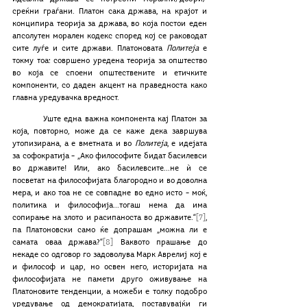
среќни граѓани. Платон сака држава, на крајот и 
конципира теорија за држава, во која постои еден 
апсолутен морален кодекс според кој се раководат 
сите луѓе и сите држави. Платоновата 
Политеја
 е 
токму тоа: совршено уредена теорија за општество 
во која се споени општествените и етичките 
компоненти, со даден акцент на праведноста како 
главна уредувачка вредност. 
	 Уште една важна компонента кај Платон за 
која, повторно, може да се каже дека завршува 
утопизирана, а е вметната и во 
Политеја
, е идејата 
за софократија – „Ако философите бидат басилевси 
во државите! Или, ако басилевсите...не ѝ се 
посветат на философијата благородно и во доволна 
мера, и ако тоа не се совпадне во едно исто – моќ, 
политика и философија...тогаш нема да има 
сопирање на злото и расипаноста во државите.“
[7]
, 
па Платоновски само ќе допрашам „можна ли е 
самата оваа држава?“
[8]
 Ваквото прашање до 
некаде со одговор го задоволува Марк Аврелиј кој е 
и философ и цар, но освен него, историјата на 
философијата не памети друго оживување на 
Платоновите тенденции, а можеби е толку подобро 
уредување од демократијата, поставувајќи ги 